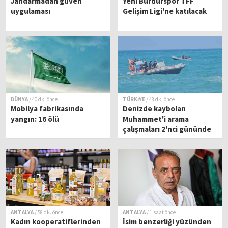
Jandarmadan güven
Yeni Burdurspor TFF
uygulaması
Gelişim Ligi'ne katılacak
DÜNYA
/ 40 dk. önce
TÜRKİYE
/ 48 dk. önce
Mobilya fabrikasında
Denizde kaybolan
yangın: 16 ölü
Muhammet'i arama
çalışmaları 2'nci gününde
ANTALYA
/ 58 dk. önce
ANTALYA
/ 1 saat önce
Kadın kooperatiflerinden
İsim benzerliği yüzünden