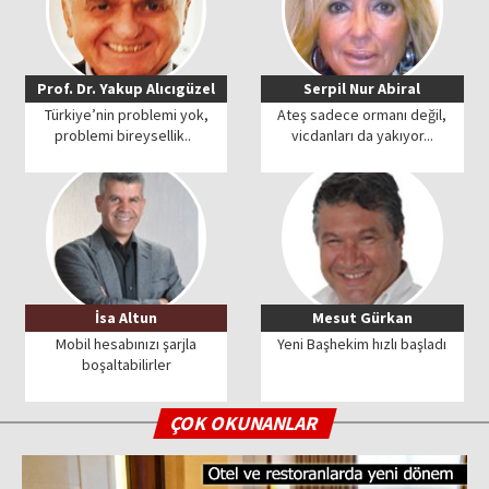
Prof. Dr. Yakup Alıcıgüzel
Serpil Nur Abiral
Türkiye’nin problemi yok,
Ateş sadece ormanı değil,
problemi bireysellik..
vicdanları da yakıyor...
İsa Altun
Mesut Gürkan
Mobil hesabınızı şarjla
Yeni Başhekim hızlı başladı
boşaltabilirler
ÇOK OKUNANLAR