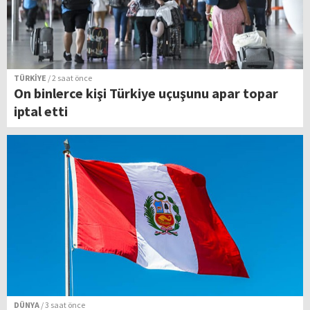
TÜRKİYE
/ 2 saat önce
On binlerce kişi Türkiye uçuşunu apar topar
iptal etti
DÜNYA
/ 3 saat önce