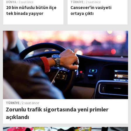
DÜNYA
/ 2 saat önce
TÜRKİYE
/ 2 saat önce
20 bin nüfuslu bütün ilçe
Cansever'in vasiyeti
tek binada yaşıyor
ortaya çıktı
TÜRKİYE
/ 2 saat önce
Zorunlu trafik sigortasında yeni primler
açıklandı