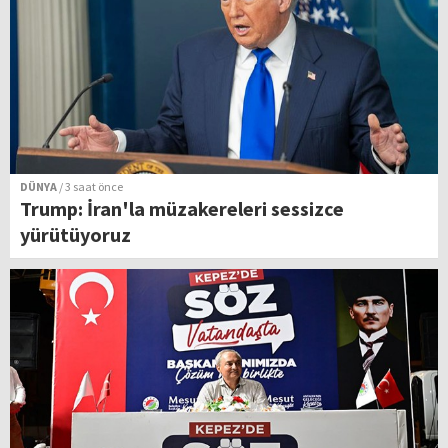
DÜNYA
/ 3 saat önce
Trump: İran'la müzakereleri sessizce
yürütüyoruz