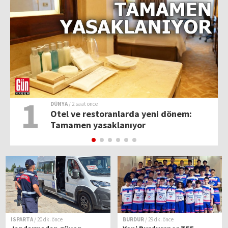
1
DÜNYA
/ 2 saat önce
ş
Otel ve restoranlarda yeni dönem:
Tamamen yasaklanıyor
ISPARTA
/ 20 dk. önce
BURDUR
/ 29 dk. önce