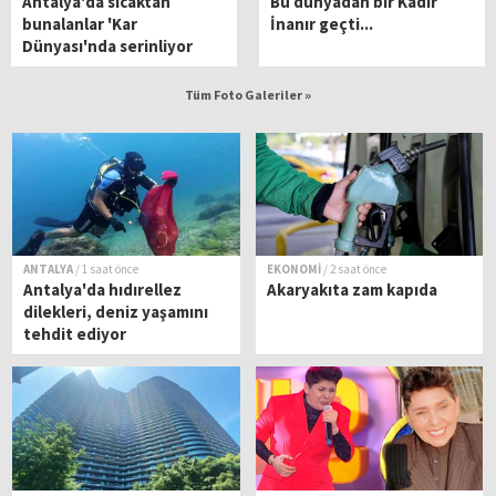
Antalya'da sıcaktan
Bu dünyadan bir Kadir
bunalanlar 'Kar
İnanır geçti...
Dünyası'nda serinliyor
Tüm Foto Galeriler »
ANTALYA
/ 1 saat önce
EKONOMİ
/ 2 saat önce
Antalya'da hıdırellez
Akaryakıta zam kapıda
dilekleri, deniz yaşamını
tehdit ediyor