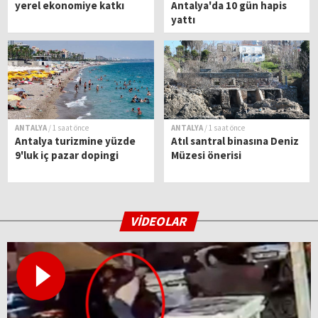
yerel ekonomiye katkı
Antalya'da 10 gün hapis
yattı
ANTALYA
/ 1 saat önce
ANTALYA
/ 1 saat önce
Antalya turizmine yüzde
Atıl santral binasına Deniz
9'luk iç pazar dopingi
Müzesi önerisi
VİDEOLAR