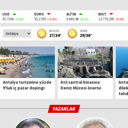
USD
EURO
ALTIN
BIST
47,7196
55,1789
6.669,48
13.779,390
(0,02)
(-0,02)
(0,13)
(0,00)
BUGÜN
YARIN
27/34°
29/36°
Antalya turizmine yüzde
Atıl santral binasına
Anta
9'luk iç pazar dopingi
Deniz Müzesi önerisi
dile
tehd
YAZARLAR