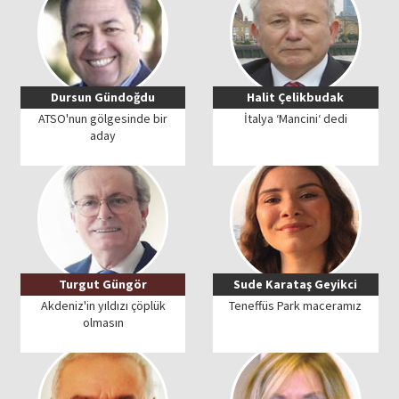
Dursun Gündoğdu
Halit Çelikbudak
ATSO'nun gölgesinde bir
İtalya ‘Mancini‘ dedi
aday
Turgut Güngör
Sude Karataş Geyikci
Akdeniz'in yıldızı çöplük
Teneffüs Park maceramız
olmasın