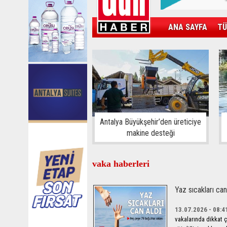
ANA SAYFA
TÜ
KAMPÜS
SPOR
GÜN'ÜN ÜRÜNÜ
Antalya Büyükşehir’den üreticiye
makine desteği
vaka haberleri
Yaz sıcakları ca
13.07.2026 - 08:4
vakalarında dikkat ç