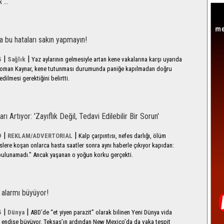
 ...
a bu hataları sakın yapmayın!
|
|
5
Sağlık
Yaz aylarının gelmesiyle artan kene vakalarına karşı uyarıda
eoman Kaynar, kene tutunması durumunda paniğe kapılmadan doğru
ilmesi gerektiğini belirtti.
ı Artıyor: 'Zayıflık Değil, Tedavi Edilebilir Bir Sorun'
|
|
9
REKLAM/ADVERTORIAL
Kalp çarpıntısı, nefes darlığı, ölüm
islere koşan onlarca hasta saatler sonra aynı haberle çıkıyor kapıdan:
 bulunamadı." Ancak yaşanan o yoğun korku gerçekti.
' alarmı büyüyor!
|
|
5
Dünya
ABD’de “et yiyen parazit” olarak bilinen Yeni Dünya vida
ili endişe büyüyor. Teksas’ın ardından New Mexico’da da vaka tespit