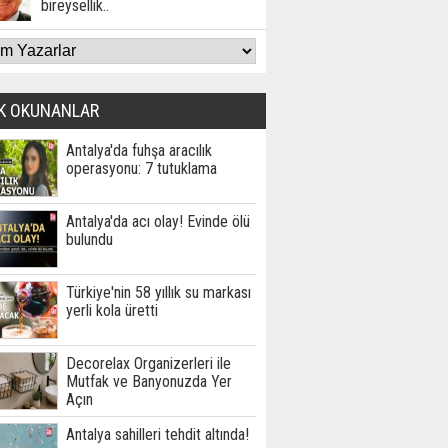
bireysellik..
K OKUNANLAR
Antalya'da fuhşa aracılık
operasyonu: 7 tutuklama
Antalya'da acı olay! Evinde ölü
bulundu
Türkiye'nin 58 yıllık su markası
yerli kola üretti
Decorelax Organizerleri ile
Mutfak ve Banyonuzda Yer
Açın
Antalya sahilleri tehdit altında!