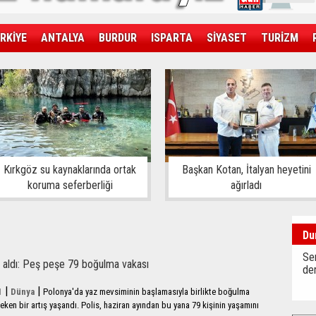
RKİYE
ANTALYA
BURDUR
ISPARTA
SİYASET
TURİZM
SAĞLIK
EKONOMİ
DÜNYA
Kırkgöz su kaynaklarında ortak
Başkan Kotan, İtalyan heyetini
koruma seferberliği
ağırladı
Du
Sen
n aldı: Peş peşe 79 boğulma vakası
der
|
|
1
Dünya
Polonya'da yaz mevsiminin başlamasıyla birlikte boğulma
eken bir artış yaşandı. Polis, haziran ayından bu yana 79 kişinin yaşamını