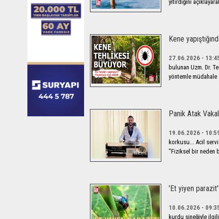
yitirdiğini açıklayarak
Kene yapıştığınd
27.06.2026 - 13:4
bulunan Uzm. Dr. T
yöntemle müdahale ed
Panik Atak Vakalar
19.06.2026 - 10:5
korkusu... Acil serv
"Fiziksel bir neden
'Et yiyen parazit
10.06.2026 - 09:3
kurdu sineğiyle ilg