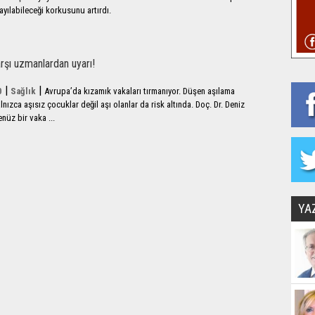
yayılabileceği korkusunu artırdı.
arşı uzmanlardan uyarı!
|
|
0
Sağlık
Avrupa’da kızamık vakaları tırmanıyor. Düşen aşılama
lnızca aşısız çocuklar değil aşı olanlar da risk altında. Doç. Dr. Deniz
nüz bir vaka ...
YA