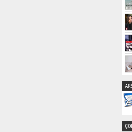
AR
ÇO