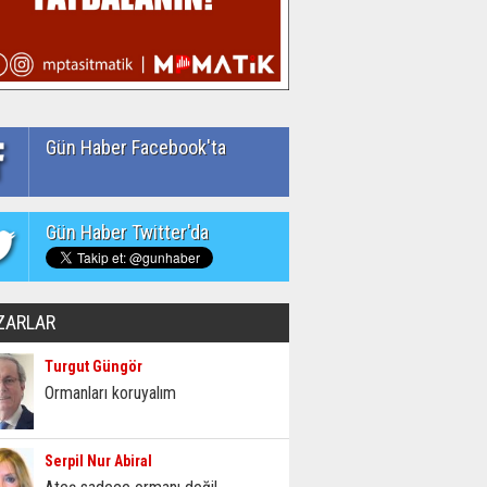
Gün Haber Facebook'ta
Gün Haber Twitter'da
ZARLAR
Turgut Güngör
Ormanları koruyalım
Serpil Nur Abiral