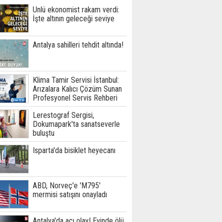
Ünlü ekonomist rakam verdi:
İşte altının geleceği seviye
Antalya sahilleri tehdit altında!
Klima Tamir Servisi İstanbul:
Arızalara Kalıcı Çözüm Sunan
Profesyonel Servis Rehberi
Lerestograf Sergisi,
Dokumapark'ta sanatseverle
buluştu
Isparta'da bisiklet heyecanı
ABD, Norveç'e 'M795'
mermisi satışını onayladı
Antalya'da acı olay! Evinde ölü