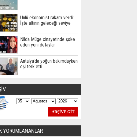
Ünlü ekonomist rakam verdi:
İşte altının geleceği seviye
Nilda Müge cinayetinde şoke
eden yeni detaylar
Antalya'da yoğun bakımdayken
eşi terk etti
ŞİV
K YORUMLANANLAR