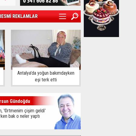
RESMİ REKLAMLAR
Antalya'da yoğun bakımdayken
eşi terk etti
rsun Gündoğdu
, 'Örtmenim çişim geldi'
ken bak o neler yaptı