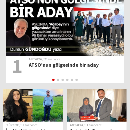
1
ANTALYA
/ 20 saat önce
ATSO'nun gölgesinde bir aday
TÜRKİYE
/ 11 saat önce
ANTALYA
/ 11 saat önce