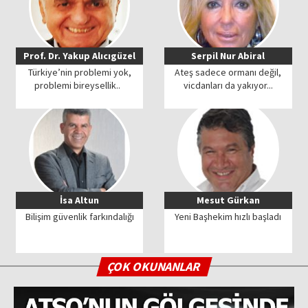
Prof. Dr. Yakup Alıcıgüzel
Serpil Nur Abiral
Türkiye’nin problemi yok,
Ateş sadece ormanı değil,
problemi bireysellik..
vicdanları da yakıyor...
İsa Altun
Mesut Gürkan
Bilişim güvenlik farkındalığı
Yeni Başhekim hızlı başladı
ÇOK OKUNANLAR