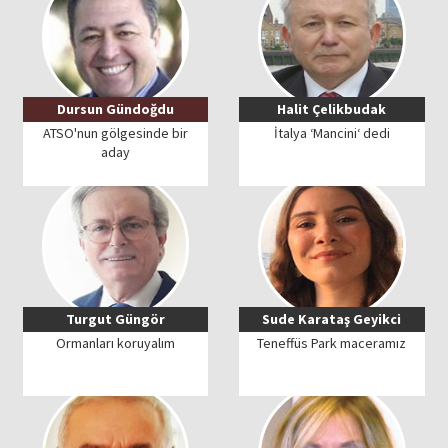
Dursun Gündoğdu
Halit Çelikbudak
ATSO'nun gölgesinde bir
İtalya ‘Mancini‘ dedi
aday
Turgut Güngör
Sude Karataş Geyikci
Ormanları koruyalım
Teneffüs Park maceramız