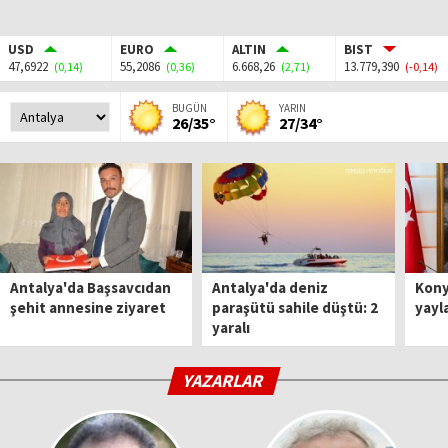
USD
EURO
ALTIN
BIST
47,6922
55,2086
6.668,26
13.779,390
(0,14)
(0,36)
(2,71)
(-0,14)
BUGÜN
YARIN
26/35°
27/34°
Antalya'da Başsavcıdan
Antalya'da deniz
Kony
şehit annesine ziyaret
paraşütü sahile düştü: 2
yayl
yaralı
YAZARLAR