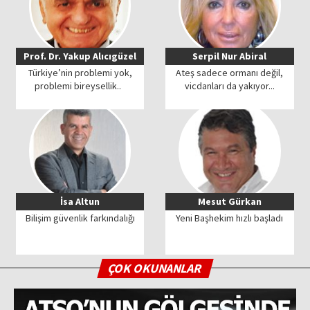
Prof. Dr. Yakup Alıcıgüzel
Serpil Nur Abiral
Türkiye’nin problemi yok,
Ateş sadece ormanı değil,
problemi bireysellik..
vicdanları da yakıyor...
İsa Altun
Mesut Gürkan
Bilişim güvenlik farkındalığı
Yeni Başhekim hızlı başladı
ÇOK OKUNANLAR