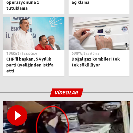
operasyonuna 1
açıklama
tutuklama
TÜRKİYE
/ 8 saat önce
DÜNYA
/ 8 saat önce
CHP'li başkan, 54 yıllık
Doğal gaz kombileri tek
parti üyeliğinden istifa
tek sökülüyor
etti
VİDEOLAR