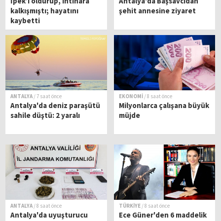
İpek’i öldürüp, intihara
Antalya'da Başsavcıdan
kalkışmıştı; hayatını
şehit annesine ziyaret
kaybetti
ANTALYA
/ 7 saat önce
EKONOMİ
/ 8 saat önce
Antalya'da deniz paraşütü
Milyonlarca çalışana büyük
sahile düştü: 2 yaralı
müjde
ANTALYA
/ 8 saat önce
TÜRKİYE
/ 8 saat önce
Antalya'da uyuşturucu
Ece Güner'den 6 maddelik