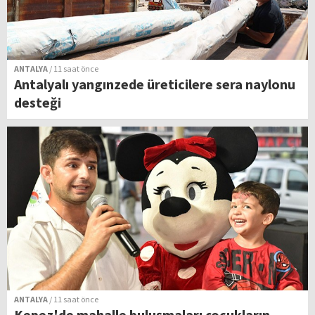
ANTALYA
/ 11 saat önce
Antalyalı yangınzede üreticilere sera naylonu
desteği
ANTALYA
/ 11 saat önce
Kepez'de mahalle buluşmaları çocukların