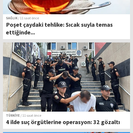
SAĞLIK
/ 11 saat önce
Poşet çaydaki tehlike: Sıcak suyla temas
ettiğinde...
TÜRKİYE
/ 11 saat önce
4 ilde suç örgütlerine operasyon: 32 gözaltı