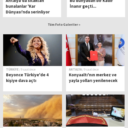
Antalya'da sıcaktan
Bu dünyadan bir Kadir
bunalanlar 'Kar
İnanır geçti...
Dünyası'nda serinliyor
Tüm Foto Galeriler »
TÜRKİYE
/ 9 saat önce
ANTALYA
/ 9 saat önce
Beyonce Türkiye'de 4
Konyaaltı'nın merkez ve
kişiye dava açtı
yayla yolları yenilenecek