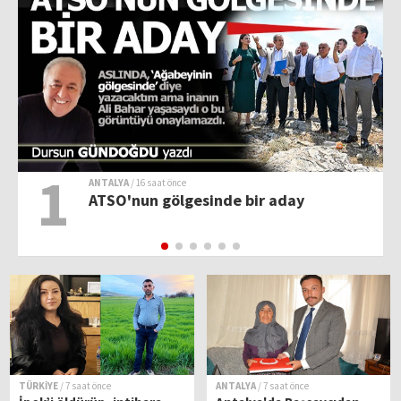
1
ANTALYA
/ 16 saat önce
ATSO'nun gölgesinde bir aday
TÜRKİYE
/ 7 saat önce
ANTALYA
/ 7 saat önce