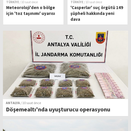
TÜRKİYE
/ 10 saat önce
TÜRKİYE
/ 10 saat önce
Meteoroloji'den o bölge
'Casperlar' suç örgütü 149
için 'toz taşınımı' uyarısı
şüpheli hakkında yeni
dava
ANTALYA
/ 10 saat önce
Döşemealtı'nda uyuşturucu operasyonu