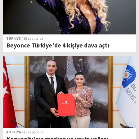
TÜRKİYE
/ 18 saat önce
Beyonce Türkiye'de 4 kişiye dava açtı
ANTALYA
/ 19 saat önce
Konyaaltı'nın merkez ve yayla yolları