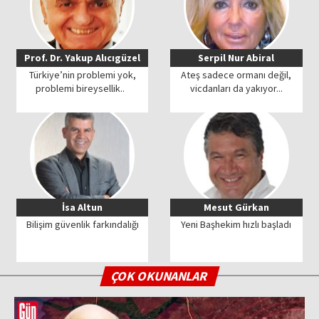
Prof. Dr. Yakup Alıcıgüzel
Serpil Nur Abiral
Türkiye’nin problemi yok,
Ateş sadece ormanı değil,
problemi bireysellik..
vicdanları da yakıyor...
İsa Altun
Mesut Gürkan
Bilişim güvenlik farkındalığı
Yeni Başhekim hızlı başladı
ÇOK OKUNANLAR