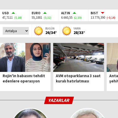
USD
EURO
ALTIN
BIST
47,7111
55,1881
6.660,55
13.779,390
(0,18)
(0,32)
(2,59)
(-0,14)
BUGÜN
YARIN
26/34°
28/33°
Rojin'in babasını tehdit
AVM otoparklarına 3 saat
Anta
edenlere operasyon
kuralı hatırlatması
şehi
YAZARLAR