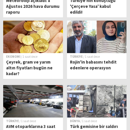
Meteoroloji açıkladı: 8
Türkiye'nin konuştuğu
Ağustos 2026 hava durumu
'Çerçeve Yasa' kabul
raporu
edildi!
EKONOMİ
/ 1 saat önce
TÜRKİYE
/ 1 saat önce
Çeyrek, gram ve yarım
Rojin'in babasını tehdit
altın fiyatları bugün ne
edenlere operasyon
kadar?
TÜRKİYE
/ 1 saat önce
DÜNYA
/ 1 saat önce
AVM otoparklarına 3 saat
Türk gemisine bir saldırı