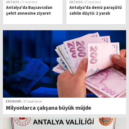
ANTALYA
/ 17 saat önce
ANTALYA
/ 17 saat önce
Antalya'da Başsavcıdan
Antalya'da deniz paraşütü
şehit annesine ziyaret
sahile düştü: 2 yaralı
EKONOMİ
/ 17 saat önce
Milyonlarca çalışana büyük müjde