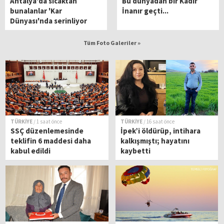
Antalya'da sıcaktan
Bu dünyadan bir Kadir
bunalanlar 'Kar
İnanır geçti...
Dünyası'nda serinliyor
Tüm Foto Galeriler »
TÜRKİYE
/ 1 saat önce
TÜRKİYE
/ 16 saat önce
SSÇ düzenlemesinde
İpek’i öldürüp, intihara
teklifin 6 maddesi daha
kalkışmıştı; hayatını
kabul edildi
kaybetti