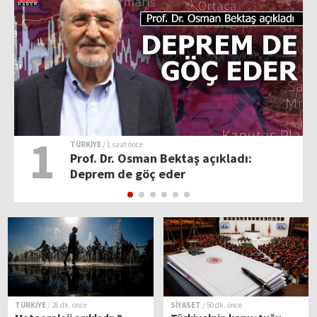
1
TÜRKİYE
/ 1 saat önce
Prof. Dr. Osman Bektaş açıkladı:
Deprem de göç eder
TÜRKİYE
/ 28 dk. önce
SİYASET
/ 50 dk. önce