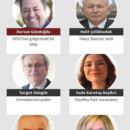
Dursun Gündoğdu
Halit Çelikbudak
ATSO'nun gölgesinde bir
İtalya ‘Mancini‘ dedi
aday
Turgut Güngör
Sude Karataş Geyikci
Ormanları koruyalım
Teneffüs Park maceramız