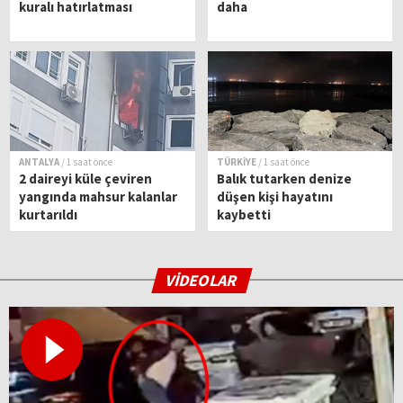
kuralı hatırlatması
daha
ANTALYA
/ 1 saat önce
TÜRKİYE
/ 1 saat önce
2 daireyi küle çeviren
Balık tutarken denize
yangında mahsur kalanlar
düşen kişi hayatını
kurtarıldı
kaybetti
VİDEOLAR