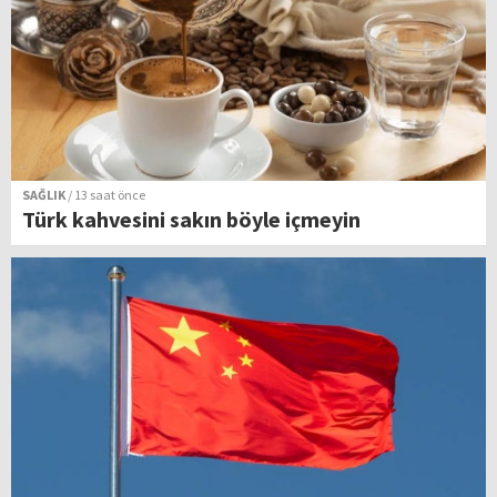
SAĞLIK
/ 13 saat önce
Türk kahvesini sakın böyle içmeyin