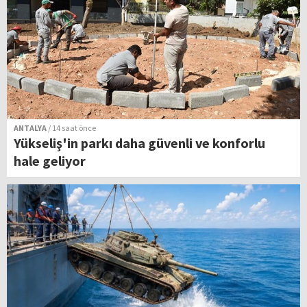
ANTALYA
/ 14 saat önce
Yükseliş'in parkı daha güvenli ve konforlu
hale geliyor