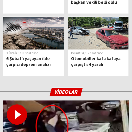
başkan vekili belli oldu
TÜRKİYE
/ 11 saat önce
ISPARTA
/ 12 saat önce
6 Şubat'ı yaşayan ilde
Otomobiller kafa kafaya
çarpıcı deprem analizi
çarpıştı: 4 yaralı
VİDEOLAR