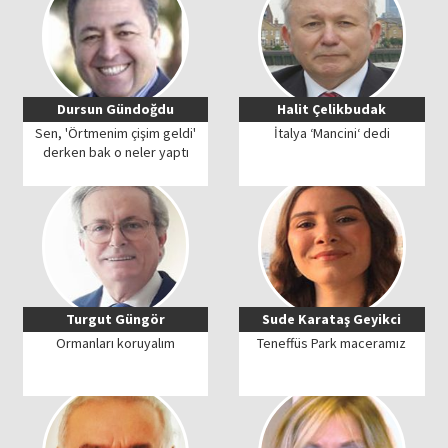
Dursun Gündoğdu
Halit Çelikbudak
Sen, 'Örtmenim çişim geldi'
İtalya ‘Mancini‘ dedi
derken bak o neler yaptı
Turgut Güngör
Sude Karataş Geyikci
Ormanları koruyalım
Teneffüs Park maceramız