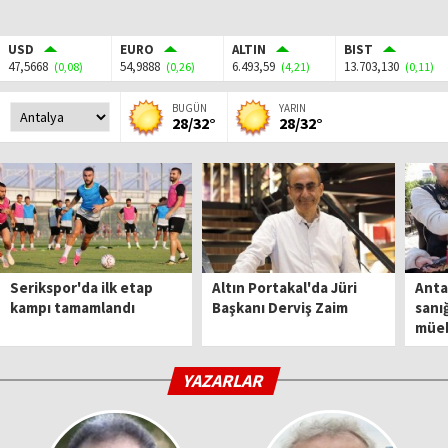
USD
EURO
ALTIN
BIST
47,5668
54,9888
6.493,59
13.703,130
(0,08)
(0,26)
(4,21)
(0,11)
BUGÜN
YARIN
28/32°
28/32°
Serikspor'da ilk etap
Altın Portakal'da Jüri
Anta
kampı tamamlandı
Başkanı Derviş Zaim
sanığ
müe
YAZARLAR