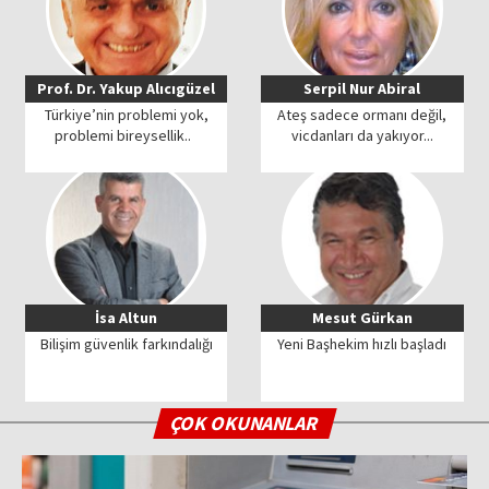
Prof. Dr. Yakup Alıcıgüzel
Serpil Nur Abiral
Türkiye’nin problemi yok,
Ateş sadece ormanı değil,
problemi bireysellik..
vicdanları da yakıyor...
İsa Altun
Mesut Gürkan
Bilişim güvenlik farkındalığı
Yeni Başhekim hızlı başladı
ÇOK OKUNANLAR