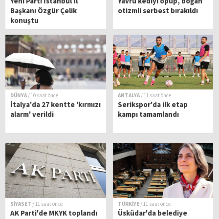
Yeni Parti İstanbul İl
Yavru kediyi öpüp, boğan
Başkanı Özgür Çelik
otizmli serbest bırakıldı
konuştu
DÜNYA
/ 10 saat önce
ANTALYA
/ 11 saat önce
İtalya'da 27 kentte 'kırmızı
Serikspor'da ilk etap
alarm' verildi
kampı tamamlandı
SİYASET
/ 11 saat önce
TÜRKİYE
/ 11 saat önce
AK Parti'de MKYK toplandı
Üsküdar'da belediye