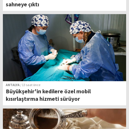
sahneye çıktı
ANTALYA
/ 13 saat önce
Büyükşehir'in kedilere özel mobil
kısırlaştırma hizmeti sürüyor