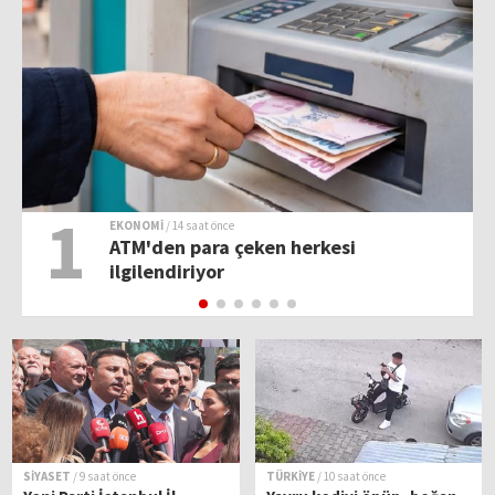
1
EKONOMİ
/ 14 saat önce
ATM'den para çeken herkesi
ilgilendiriyor
SİYASET
/ 9 saat önce
TÜRKİYE
/ 10 saat önce