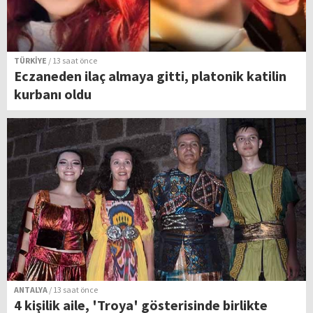
TÜRKİYE
/ 13 saat önce
Eczaneden ilaç almaya gitti, platonik katilin
kurbanı oldu
ANTALYA
/ 13 saat önce
4 kişilik aile, 'Troya' gösterisinde birlikte