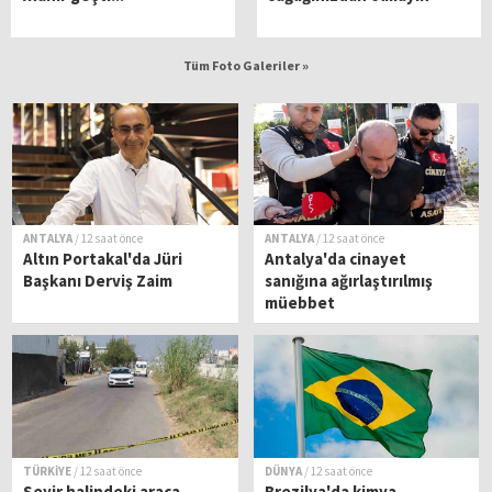
Tüm Foto Galeriler »
ANTALYA
/ 12 saat önce
ANTALYA
/ 12 saat önce
Altın Portakal'da Jüri
Antalya'da cinayet
Başkanı Derviş Zaim
sanığına ağırlaştırılmış
müebbet
TÜRKİYE
/ 12 saat önce
DÜNYA
/ 12 saat önce
Seyir halindeki araca
Brezilya'da kimya