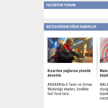
FACEBOOK YORUM
KATEGORİDEKİ DİĞER HABERLER
Kızartma yağlarına yönelik
Mala
denetim
büyü
ANKARA'da İl Tarım ve Orman
MALA
Müdürlüğü ekipleri, özellikle
ölçeğ
fast food tarzı ...
büyü
meyda