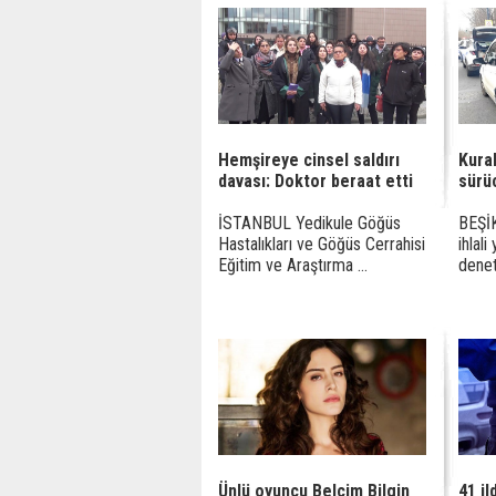
Hemşireye cinsel saldırı
Kural
davası: Doktor beraat etti
sürü
İSTANBUL Yedikule Göğüs
BEŞİK
Hastalıkları ve Göğüs Cerrahisi
ihlal
Eğitim ve Araştırma ...
deneti
Ünlü oyuncu Belçim Bilgin
41 i