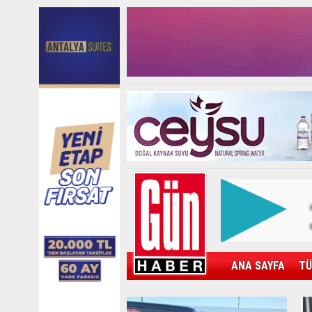
ANA SAYFA
TÜ
KAMPÜS
SPOR
GÜN'ÜN ÜRÜNÜ