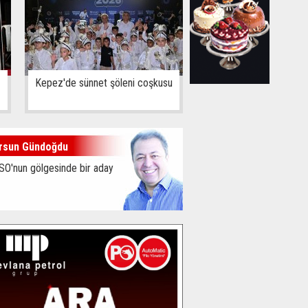
Kepez'de sünnet şöleni coşkusu
rsun Gündoğdu
SO'nun gölgesinde bir aday