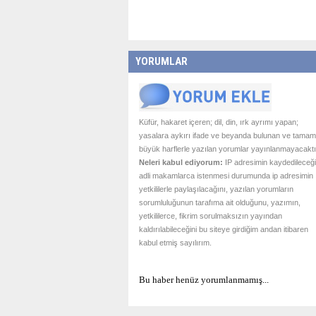
YORUMLAR
Küfür, hakaret içeren; dil, din, ırk ayrımı yapan;
yasalara aykırı ifade ve beyanda bulunan ve tamam
büyük harflerle yazılan yorumlar yayınlanmayacaktı
Neleri kabul ediyorum:
IP adresimin kaydedileceği
adli makamlarca istenmesi durumunda ip adresimin
yetkililerle paylaşılacağını, yazılan yorumların
sorumluluğunun tarafıma ait olduğunu, yazımın,
yetkililerce, fikrim sorulmaksızın yayından
kaldırılabileceğini bu siteye girdiğim andan itibaren
kabul etmiş sayılırım.
Bu haber henüz yorumlanmamış...