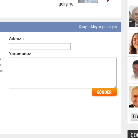
gelişme
Onay bekleyen yorum yok.
ı
r.
ni,
ÇO