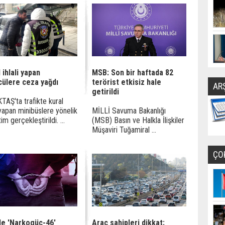
 ihlali yapan
MSB: Son bir haftada 82
cülere ceza yağdı
terörist etkisiz hale
AR
getirildi
TAŞ'ta trafikte kural
i yapan minibüslere yönelik
MİLLİ Savuma Bakanlığı
m gerçekleştirildi. ...
(MSB) Basın ve Halkla İlişkiler
Müşaviri Tuğamiral ...
ÇO
lde 'Narkogüç-46'
Araç sahipleri dikkat: