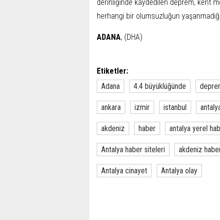
derinliğinde kaydedilen deprem, kent me
herhangi bir olumsuzluğun yaşanmadığı b
ADANA
, (DHA)
Etiketler:
Adana
4.4 büyüklüğünde
depre
ankara
izmir
istanbul
antaly
akdeniz
haber
antalya yerel ha
Antalya haber siteleri
akdeniz habe
Antalya cinayet
Antalya olay