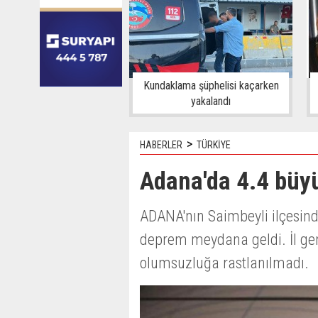
Kundaklama şüphelisi kaçarken
yakalandı
>
HABERLER
TÜRKİYE
Adana'da 4.4 bü
ADANA'nın Saimbeyli ilçesind
deprem meydana geldi. İl ge
olumsuzluğa rastlanılmadı.