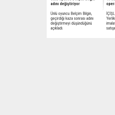
adını değiştiriyor
oper
Ünlü oyuncu Belçim Bilgin,
İÇİŞL
geçirdiği kaza sonrası adını
Yerli
değiştirmeyi düşündüğünü
imala
açıkladı.
satışın