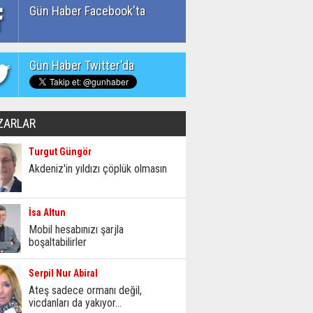
Gün Haber Facebook'ta
Gün Haber Twitter'da
ZARLAR
Turgut Güngör
Akdeniz'in yıldızı çöplük olmasın
İsa Altun
Mobil hesabınızı şarjla
boşaltabilirler
Serpil Nur Abiral
Ateş sadece ormanı değil,
vicdanları da yakıyor...