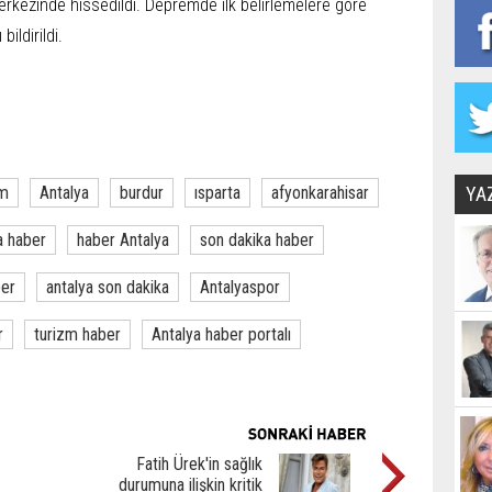
rkezinde hissedildi. Depremde ilk belirlemelere göre
ildirildi.
m
Antalya
burdur
ısparta
afyonkarahisar
YA
a haber
haber Antalya
son dakika haber
ber
antalya son dakika
Antalyaspor
r
turizm haber
Antalya haber portalı
Fatih Ürek'in sağlık
durumuna ilişkin kritik