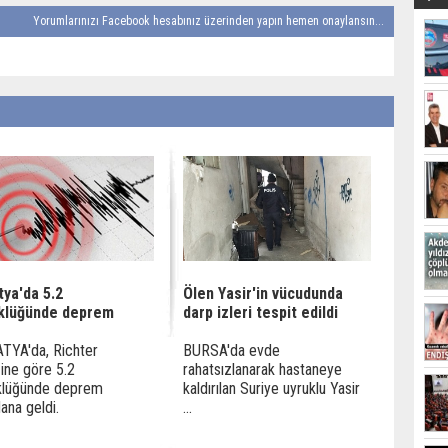
Yorumlarınızı Facebook hesabınız üzerinden yapın hemen onaylansın...
tya'da 5.2
Ölen Yasir'in vücudunda
klüğünde deprem
darp izleri tespit edildi
TYA'da, Richter
BURSA'da evde
ine göre 5.2
rahatsızlanarak hastaneye
klüğünde deprem
kaldırılan Suriye uyruklu Yasir
na geldi.
...