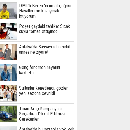
DMD'li Kerem'in umut çağrısı:
Hayallerime kavuşmak
istiyorum
Poşet çaydaki tehlike: Sıcak
suyla temas ettiğinde...
Antalya'da Başsavcıdan şehit
annesine ziyaret
Genç fenomen hayatını
kaybetti
Sultanlar kenetlendi, gözler
yeni sezona çevrildi
Ticari Araç Kampanyası
Seçerken Dikkat Edilmesi
Gerekenler
Antalya'da bu pazarda yok, yok