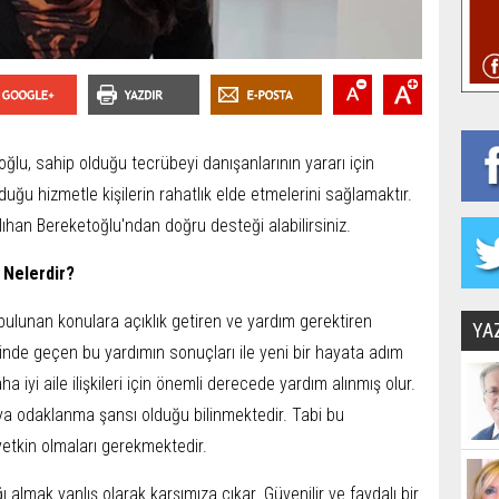
lu, sahip olduğu tecrübeyi danışanlarının yararı için
ğu hizmetle kişilerin rahatlık elde etmelerini sağlamaktır.
lıhan Bereketoğlu'ndan doğru desteği alabilirsiniz.
i Nelerdir?
a bulunan konulara açıklık getiren ve yardım gerektiren
YA
linde geçen bu yardımın sonuçları ile yeni bir hayata adım
iyi aile ilişkileri için önemli derecede yardım alınmış olur.
uya odaklanma şansı olduğu bilinmektedir. Tabi bu
yetkin olmaları gerekmektedir.
 almak yanlış olarak karşımıza çıkar. Güvenilir ve faydalı bir