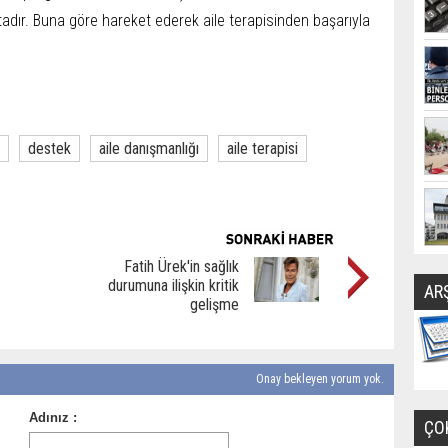
adır. Buna göre hareket ederek aile terapisinden başarıyla
destek
aile danışmanlığı
aile terapisi
Fatih Ürek'in sağlık
durumuna ilişkin kritik
AR
gelişme
Onay bekleyen yorum yok.
ÇO