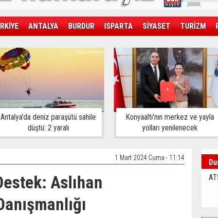
RKİYE
ANTALYA
BURDUR
ISPARTA
SİYASET
TURİZM
SAĞLIK
EKONOMİ
DÜNYA
Antalya'da deniz paraşütü sahile
Konyaaltı'nın merkez ve yayla
düştü: 2 yaralı
yolları yenilenecek
1 Mart 2024 Cuma - 11:14
Du
 Destek: Aslıhan
AT
Danışmanlığı