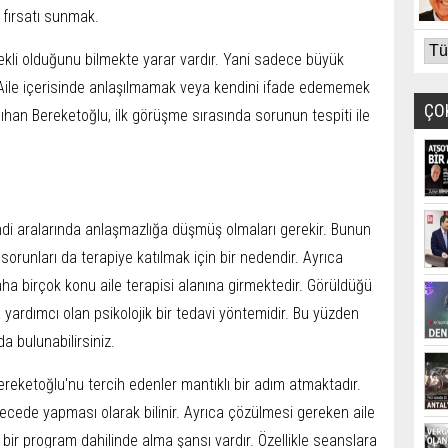
a fırsatı sunmak.
ekli olduğunu bilmekte yarar vardır. Yani sadece büyük
 Aile içerisinde anlaşılmamak veya kendini ifade edememek
ÇO
slıhan Bereketoğlu, ilk görüşme sırasında sorunun tespiti ile
kendi aralarında anlaşmazlığa düşmüş olmaları gerekir. Bunun
 sorunları da terapiye katılmak için bir nedendir. Ayrıca
aha birçok konu aile terapisi alanına girmektedir. Görüldüğü
 yardımcı olan psikolojik bir tedavi yöntemidir. Bu yüzden
 bulunabilirsiniz.
reketoğlu'nu tercih edenler mantıklı bir adım atmaktadır.
recede yapması olarak bilinir. Ayrıca çözülmesi gereken aile
i bir program dahilinde alma şansı vardır. Özellikle seanslara