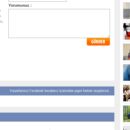
ı
r.
ni,
Yorumlarınızı Facebook hesabınız üzerinden yapın hemen onaylansın...