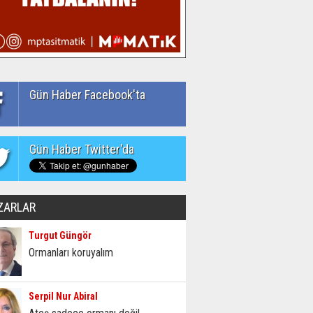
Gün Haber Facebook'ta
Gün Haber Twitter'da
ZARLAR
Turgut Güngör
Ormanları koruyalım
Serpil Nur Abiral