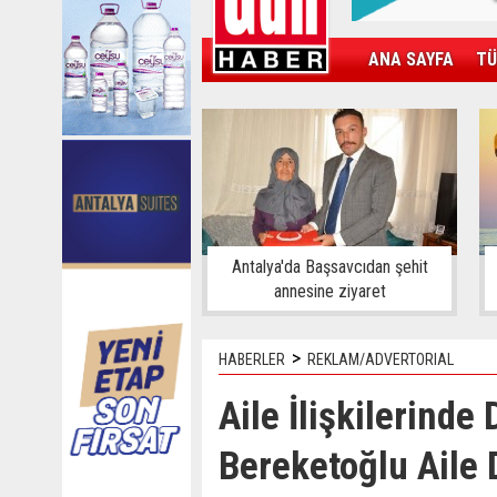
ANA SAYFA
TÜ
KAMPÜS
SPOR
GÜN'ÜN ÜRÜNÜ
Antalya'da Başsavcıdan şehit
annesine ziyaret
>
HABERLER
REKLAM/ADVERTORIAL
Aile İlişkilerinde
Bereketoğlu Aile 