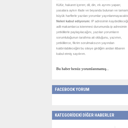
Küfür, hakaret içeren; dil, din, ırk ayrımı yapan;
yasalara aykırı ifade ve beyanda bulunan ve tamam
büyük harflerle yazılan yorumlar yayınlanmayacaktı
Neleri kabul ediyorum:
IP adresimin kaydedileceği
adli makamlarca istenmesi durumunda ip adresimin
yetkililerle paylaşılacağını, yazılan yorumların
sorumluluğunun tarafıma ait olduğunu, yazımın,
yetkililerce, fikrim sorulmaksızın yayından
kaldırılabileceğini bu siteye girdiğim andan itibaren
kabul etmiş sayılırım.
Bu haber henüz yorumlanmamış...
FACEBOOK YORUM
KATEGORİDEKİ DİĞER HABERLER