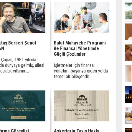
ktaş Berberi Şenol
Bulut Muhasebe Programı
AN
ile Finansal Yönetimde
Güçlü Çözümler
 Çapan, 1981 yılında
da dünyaya gelmiş, ailesi
İşletmeler için finansal
ukluk yıllarını ...
yönetim, başarıya giden yolda
temel bir bileşendir. ...
tırma Görevlisi
Askerlerin Tayin Hakkı