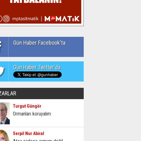
Gün Haber Facebook'ta
Gün Haber Twitter'da
ZARLAR
Turgut Güngör
Ormanları koruyalım
Serpil Nur Abiral