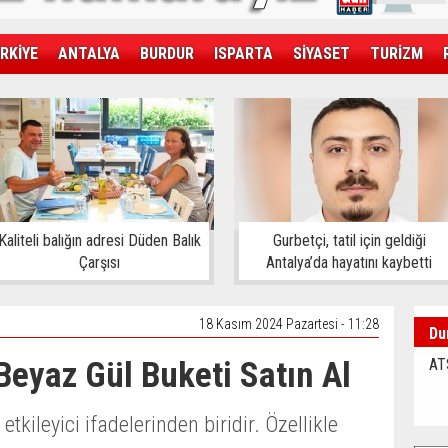
RKİYE
ANTALYA
BURDUR
ISPARTA
SİYASET
TURİZM
SAĞLIK
EKONOMİ
DÜNYA
Kaliteli balığın adresi Düden Balık
Gurbetçi, tatil için geldiği
Çarşısı
Antalya’da hayatını kaybetti
18 Kasım 2024 Pazartesi - 11:28
Du
 Beyaz Gül Buketi Satın Al
AT
etkileyici ifadelerinden biridir. Özellikle