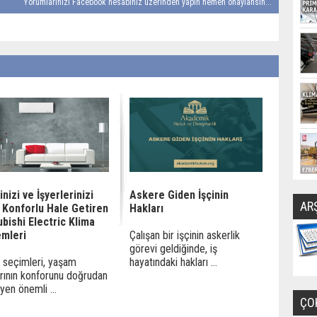
Yorumlarınızı Facebook hesabınız üzerinden yapın hemen onaylansın...
inizi ve İşyerlerinizi
Askere Giden İşçinin
AR
 Konforlu Hale Getiren
Hakları
bishi Electric Klima
emleri
Çalışan bir işçinin askerlik
görevi geldiğinde, iş
 seçimleri, yaşam
hayatındaki hakları ...
arının konforunu doğrudan
eyen önemli ...
ÇO