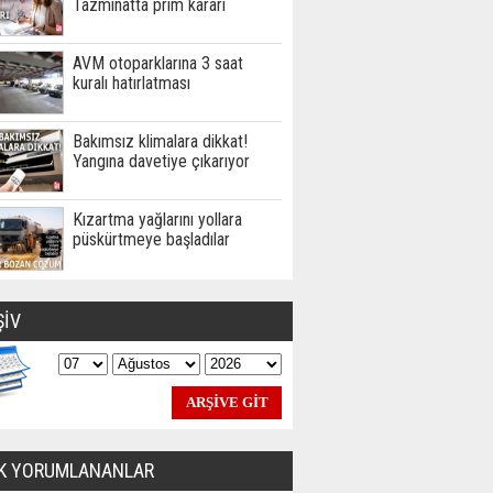
Tazminatta prim kararı
AVM otoparklarına 3 saat
kuralı hatırlatması
Bakımsız klimalara dikkat!
Yangına davetiye çıkarıyor
Kızartma yağlarını yollara
püskürtmeye başladılar
ŞİV
K YORUMLANANLAR