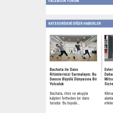
FACEBOOK YORUM
KATEGORİDEKİ DİĞER HABERLER
Bachata ile Dans
Evler
Ritimlerinizi Sarmalayın: Bu
Daha
Dansın Büyülü Dünyasına Bir
Mitsu
Yolculuk
Sist
Bachata, ritmi ve akışıyla
Klima
kalpleri fetheden bir dans
alanl
türüdür. Bu büyülü ...
etkil