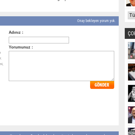
Onay bekleyen yorum yok.
ÇO
ı
r.
ni,