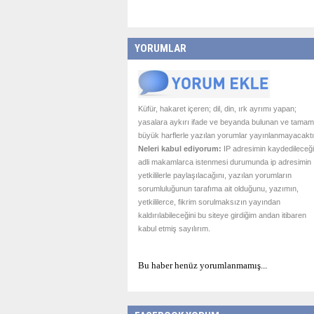
YORUMLAR
Küfür, hakaret içeren; dil, din, ırk ayrımı yapan;
yasalara aykırı ifade ve beyanda bulunan ve tamam
büyük harflerle yazılan yorumlar yayınlanmayacaktı
Neleri kabul ediyorum:
IP adresimin kaydedileceği
adli makamlarca istenmesi durumunda ip adresimin
yetkililerle paylaşılacağını, yazılan yorumların
sorumluluğunun tarafıma ait olduğunu, yazımın,
yetkililerce, fikrim sorulmaksızın yayından
kaldırılabileceğini bu siteye girdiğim andan itibaren
kabul etmiş sayılırım.
Bu haber henüz yorumlanmamış...