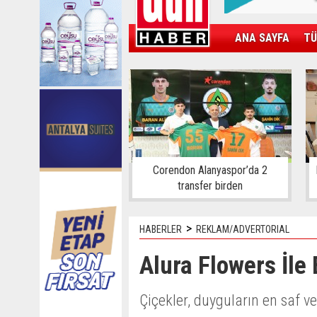
ANA SAYFA
TÜ
KAMPÜS
SPOR
GÜN'ÜN ÜRÜNÜ
Corendon Alanyaspor’da 2
transfer birden
>
HABERLER
REKLAM/ADVERTORIAL
Alura Flowers İle
Çiçekler, duyguların en saf ve 