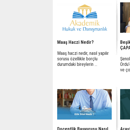
Maaş Haczi Nedir?
Beşi
ÇAP
Maaş haczi nedir, nasıl yapılır
sorusu özellikle borçlu
Şenol
durumdaki bireylerin ...
Ordu’
ve çoc
Doçentlik Başvurusu Nasıl
Araş