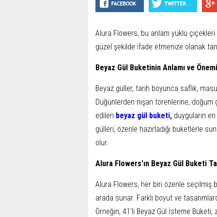
Alura Flowers, bu anlam yüklü çiçekleri 
güzel şekilde ifade etmenize olanak tanı
Beyaz Gül Buketinin Anlamı ve Önem
Beyaz güller, tarih boyunca saflık, masu
Düğünlerden nişan törenlerine, doğum g
edilen
beyaz gül buketi
,
duyguların en 
gülleri, özenle hazırladığı buketlerle s
olur.
Alura Flowers'ın Beyaz Gül Buketi Ta
Alura Flowers, her biri özenle seçilmiş b
arada sunar. Farklı boyut ve tasarımlar
Örneğin, 41'li Beyaz Gül İsteme Buketi, z