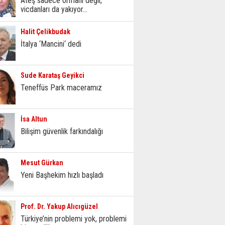
Ateş sadece ormanı değil,
vicdanları da yakıyor...
Halit Çelikbudak
İtalya ‘Mancini‘ dedi
Sude Karataş Geyikci
Teneffüs Park maceramız
İsa Altun
Bilişim güvenlik farkındalığı
Mesut Gürkan
Yeni Başhekim hızlı başladı
Prof. Dr. Yakup Alıcıgüzel
Türkiye’nin problemi yok, problemi