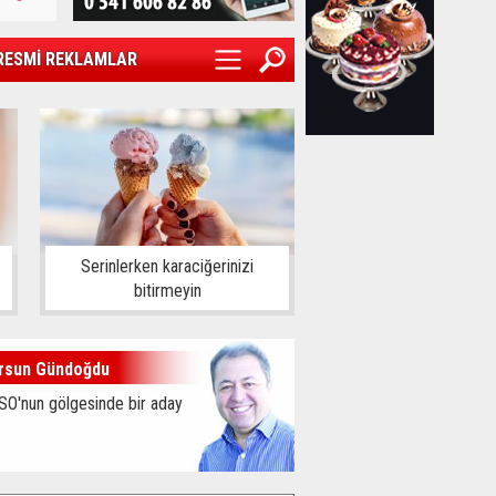
RESMİ REKLAMLAR
Serinlerken karaciğerinizi
bitirmeyin
rsun Gündoğdu
SO'nun gölgesinde bir aday