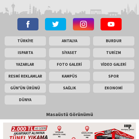
TÜRKİYE
ANTALYA
BURDUR
ISPARTA
SİYASET
TURİZM
YAZARLAR
FOTO GALERİ
VİDEO GALERİ
RESMİ REKLAMLAR
KAMPÜS
SPOR
GÜN'ÜN ÜRÜNÜ
SAĞLIK
EKONOMİ
DÜNYA
Masaüstü Görünümü
İletişim
Künye
Copyright © 2026 Gün Haber