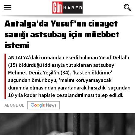
Antalya'da Yusuf'un cinayet
sanığı astsubay için müebbet
istemi
ANTALYA'daki ormanda cesedi bulunan Yusuf Dellal'ı
(15) öldürdüğü iddiasıyla tutuklanan astsubay
Mehmet Deniz Yeşil'in (34), 'kasten öldürme'
suçundan ömür boyu, 'malını koruyamayacak
durumda olmasından yararlanarak hırsızlık' suçundan
10 yıla kadar hapisle cezalandırılması talep edildi.
ABONE OL