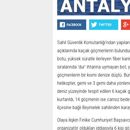
Sahil Güvenlik Komutanlığı'ndan yapılan
açıklarında kaçak göçmenlerin bulunduğu
botu, yüksek süratle ilerleyen fiber kar
sıralarında 'dur' ihtarına uymayan bot, 
göçmenlerin bir kısmı denize düştü. Bun
helikopter, gemi ve 3 gemi daha yönlen
deniz yüzeyinde tespit edilen 6 kaçak
kurtarıldı, 14 göçmenin ise cansız bede
ilçesine bağlı Beymelek sahilinden kar
Olaya ilişkin Finike Cumhuriyet Başsavc
organizatör oldukları iddiasıyla 6 kişi g