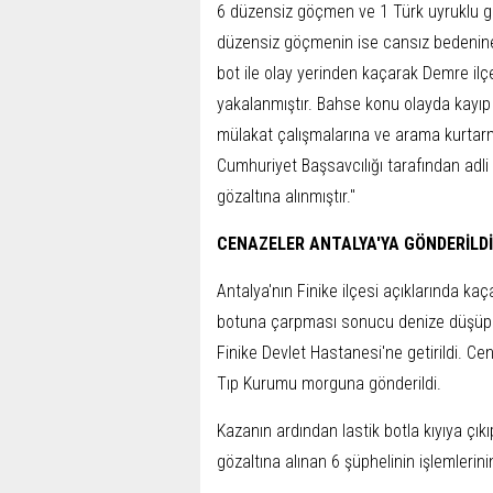
6 düzensiz göçmen ve 1 Türk uyruklu gö
düzensiz göçmenin ise cansız bedenine u
bot ile olay yerinden kaçarak Demre i
yakalanmıştır. Bahse konu olayda kayı
mülakat çalışmalarına ve arama kurtarma
Cumhuriyet Başsavcılığı tarafından adli 
gözaltına alınmıştır."
CENAZELER ANTALYA'YA GÖNDERİLDİ
Antalya'nın Finike ilçesi açıklarında k
botuna çarpması sonucu denize düşüp 
Finike Devlet Hastanesi'ne getirildi. Ce
Tıp Kurumu morguna gönderildi.
Kazanın ardından lastik botla kıyıya çık
gözaltına alınan 6 şüphelinin işlemlerinin