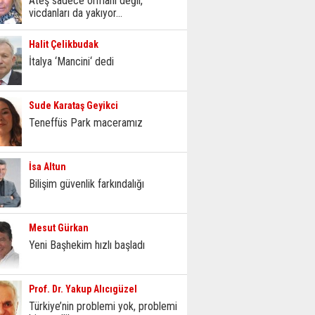
Ateş sadece ormanı değil,
vicdanları da yakıyor...
Halit Çelikbudak
İtalya ‘Mancini‘ dedi
Sude Karataş Geyikci
Teneffüs Park maceramız
İsa Altun
Bilişim güvenlik farkındalığı
Mesut Gürkan
Yeni Başhekim hızlı başladı
Prof. Dr. Yakup Alıcıgüzel
Türkiye’nin problemi yok, problemi