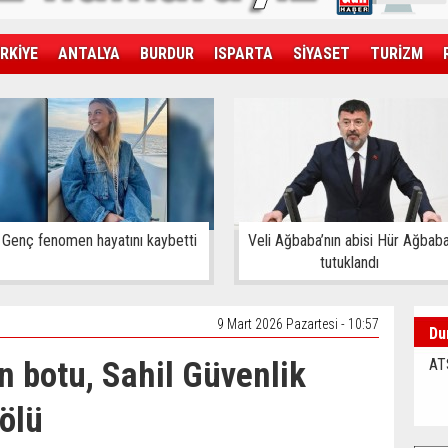
RKİYE
ANTALYA
BURDUR
ISPARTA
SİYASET
TURİZM
SAĞLIK
EKONOMİ
DÜNYA
Genç fenomen hayatını kaybetti
Veli Ağbaba’nın abisi Hür Ağbab
tutuklandı
9 Mart 2026 Pazartesi - 10:57
Du
 botu, Sahil Güvenlik
AT
 ölü