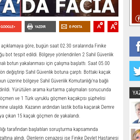
 açıklamaya göre, bugün saat 02.30 sıralarında Finike
 bot tespit edildi. Bölgeye yönlendirilen 2 Sahil Güvenlik
inalı botun yakalanması için çalışma başlattı. Saat 05.00
yön değiştirip Sahil Güvenlik botuna çarptı. Bottaki kaçak
un üzerine bölgeye Sahil Güvenlik Komutanlığı'na bağlı
dirildi. Yürütülen arama kurtarma çalışmaları sonucunda
YA
 göçmen ve 1 Türk uyruklu göçmen kaçakçısı şüphelisi
nine ulaşıldı. Kazanın ardından lastik botla kaçarak Demre
aya çıkan 15 kaçak göçmen de yakalandı.
ılığı tarafından başlatılan soruşturma kapsamında
özaltına alındı. Ölenlerin cenazesi ise Finike Devlet Hastanesi