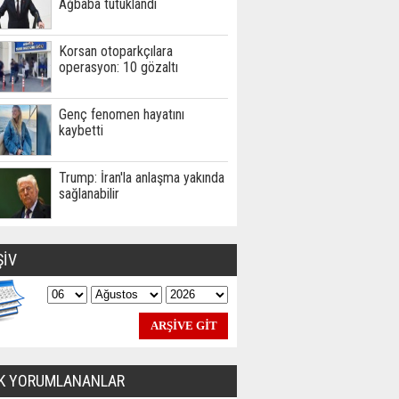
Ağbaba tutuklandı
Korsan otoparkçılara
operasyon: 10 gözaltı
Genç fenomen hayatını
kaybetti
Trump: İran'la anlaşma yakında
sağlanabilir
ŞİV
K YORUMLANANLAR