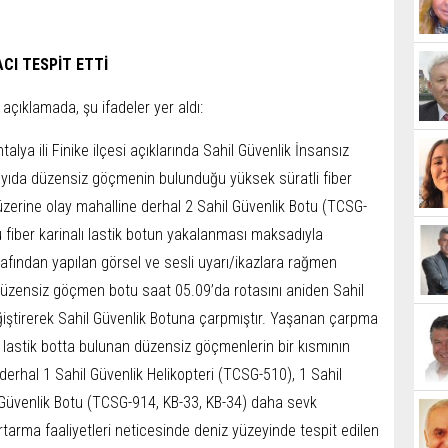
CI TESPİT ETTİ
açıklamada, şu ifadeler yer aldı:
alya ili Finike ilçesi açıklarında Sahil Güvenlik İnsansız
ayıda düzensiz göçmenin bulunduğu yüksek süratli fiber
i üzerine olay mahalline derhal 2 Sahil Güvenlik Botu (TCSG-
 fiber karinalı lastik botun yakalanması maksadıyla
arafından yapılan görsel ve sesli uyarı/ikazlara rağmen
zensiz göçmen botu saat 05.09’da rotasını aniden Sahil
iştirerek Sahil Güvenlik Botuna çarpmıştır. Yaşanan çarpma
ı lastik botta bulunan düzensiz göçmenlerin bir kısmının
erhal 1 Sahil Güvenlik Helikopteri (TCSG-510), 1 Sahil
Güvenlik Botu (TCSG-914, KB-33, KB-34) daha sevk
rtarma faaliyetleri neticesinde deniz yüzeyinde tespit edilen