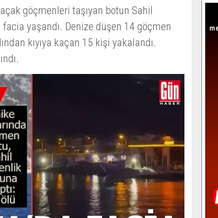
kaçak göçmenleri taşıyan botun Sahil
 facia yaşandı. Denize düşen 14 göçmen
dından kıyıya kaçan 15 kişi yakalandı.
lındı.