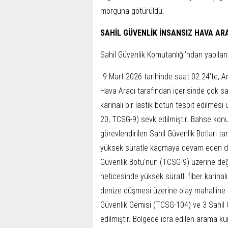
morguna götürüldü.
SAHİL GÜVENLİK İNSANSIZ HAVA ARA
Sahil Güvenlik Komutanlığı'ndan yapılan 
"9 Mart 2026 tarihinde saat 02.24’te, Ant
Hava Aracı tarafından içerisinde çok s
karinalı bir lastik botun tespit edilmes
20, TCSG-9) sevk edilmiştir. Bahse konu
görevlendirilen Sahil Güvenlik Botları t
yüksek süratle kaçmaya devam eden dü
Güvenlik Botu'nun (TCSG-9) üzerine değ
neticesinde yüksek süratli fiber karinal
denize düşmesi üzerine olay mahalline d
Güvenlik Gemisi (TCSG-104) ve 3 Sahil 
edilmiştir. Bölgede icra edilen arama ku