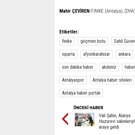
Mahir ÇEVİREN
/FİNİKE (Antalya), (DHA
Etiketler:
finike
göçmen botu
Sahil Güven
ısparta
afyonkarahisar
ankara
son dakika haber
akdeniz
habe
Antalyaspor
Antalya haber siteleri
Antalya haber portalı
Vali Şahin, Alanya
Huzurevi sakinleriyl
araya geldi