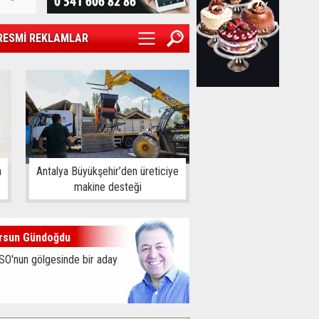
RESMİ REKLAMLAR
a
Antalya Büyükşehir’den üreticiye
makine desteği
rsun Gündoğdu
SO'nun gölgesinde bir aday