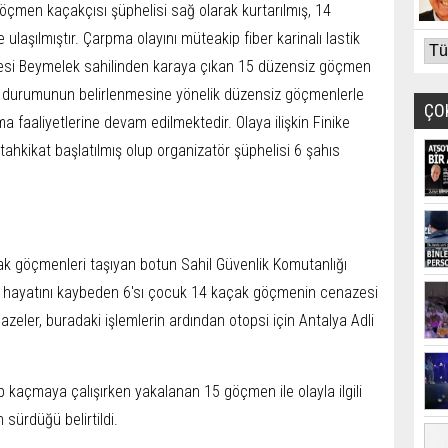
çmen kaçakçısı şüphelisi sağ olarak kurtarılmış, 14
laşılmıştır. Çarpma olayını müteakip fiber karinalı lastik
lçesi Beymelek sahilinden karaya çıkan 15 düzensiz göçmen
p durumunun belirlenmesine yönelik düzensiz göçmenlerle
ÇO
 faaliyetlerine devam edilmektedir. Olaya ilişkin Finike
tahkikat başlatılmış olup organizatör şüphelisi 6 şahıs
açak göçmenleri taşıyan botun Sahil Güvenlik Komutanlığı
hayatını kaybeden 6'sı çocuk 14 kaçak göçmenin cenazesi
nazeler, buradaki işlemlerin ardından otopsi için Antalya Adli
ıp kaçmaya çalışırken yakalanan 15 göçmen ile olayla ilgili
 sürdüğü belirtildi.