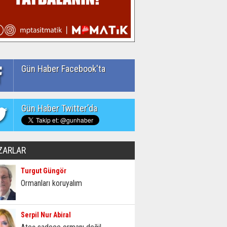
Gün Haber Facebook'ta
Gün Haber Twitter'da
ZARLAR
Turgut Güngör
Ormanları koruyalım
Serpil Nur Abiral