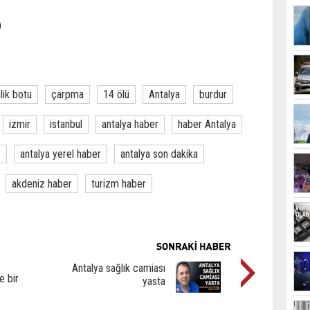
)
lik botu
çarpma
14 ölü
Antalya
burdur
izmir
istanbul
antalya haber
haber Antalya
r
antalya yerel haber
antalya son dakika
akdeniz haber
turizm haber
Antalya sağlık camiası
e bir
yasta