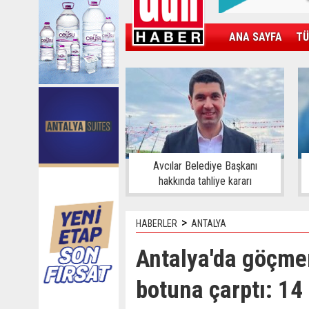
ANA SAYFA
TÜ
KAMPÜS
SPOR
GÜN'ÜN ÜRÜNÜ
Avcılar Belediye Başkanı
hakkında tahliye kararı
>
HABERLER
ANTALYA
Antalya'da göçmen
botuna çarptı: 14