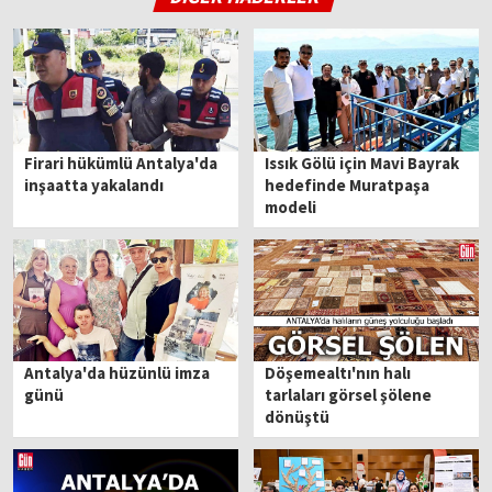
Firari hükümlü Antalya'da
Issık Gölü için Mavi Bayrak
inşaatta yakalandı
hedefinde Muratpaşa
modeli
Antalya'da hüzünlü imza
Döşemealtı'nın halı
günü
tarlaları görsel şölene
dönüştü