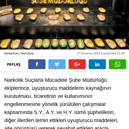
Haberler / Antalya
17 Haziran 2026 Çarşamba 11:49
PAYLAŞ
Narkotik Suçlarla Mücadele Şube Müdürlüğü
ekiplerince, uyuşturucu maddelerin kaynağının
kurutulması, ticaretinin ve kullanımının
engellenmesine yönelik yürütülen çalışmalar
kapsamında S.Y., A.Y. ve H.Y. isimli şüphelilerin,
diğer illerden temin ettikleri uyuşturucu maddeleri,
aile görüntüsü vererek seyahat ettikleri araçla