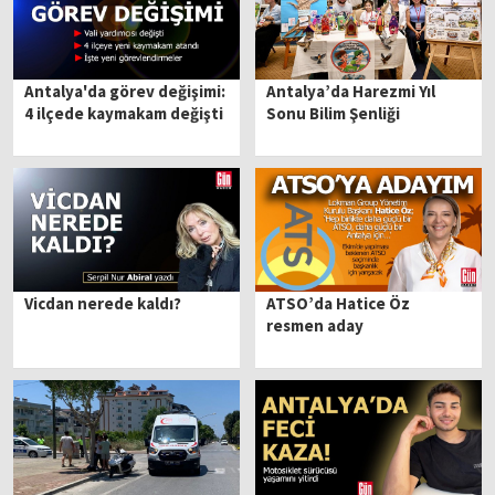
Antalya'da görev değişimi:
Antalya’da Harezmi Yıl
4 ilçede kaymakam değişti
Sonu Bilim Şenliği
Vicdan nerede kaldı?
ATSO’da Hatice Öz
resmen aday