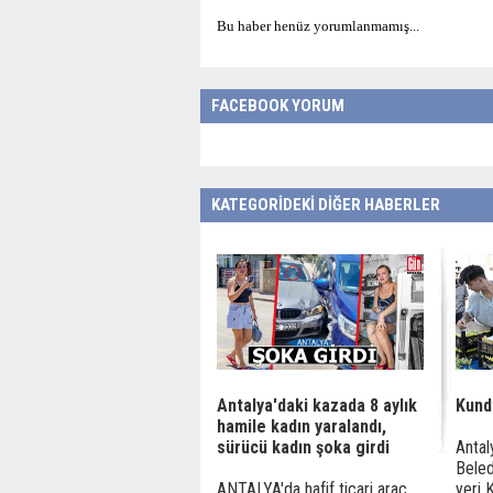
Bu haber henüz yorumlanmamış...
FACEBOOK YORUM
KATEGORİDEKİ DİĞER HABERLER
Antalya'daki kazada 8 aylık
Kund
hamile kadın yaralandı,
sürücü kadın şoka girdi
Antal
Beled
ANTALYA'da hafif ticari araç
yeri 