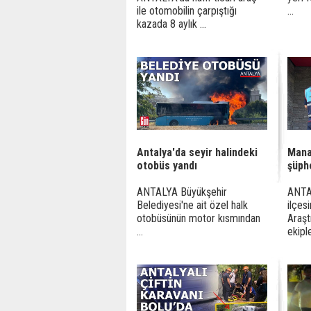
ile otomobilin çarpıştığı
...
kazada 8 aylık ...
Antalya'da seyir halindeki
Mana
otobüs yandı
şüphe
ANTALYA Büyükşehir
ANTA
Belediyesi'ne ait özel halk
ilçes
otobüsünün motor kısmından
Araşt
...
ekipler