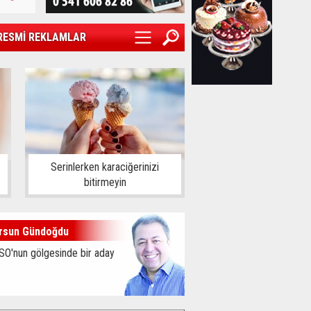
RESMİ REKLAMLAR
Serinlerken karaciğerinizi
bitirmeyin
rsun Gündoğdu
SO'nun gölgesinde bir aday