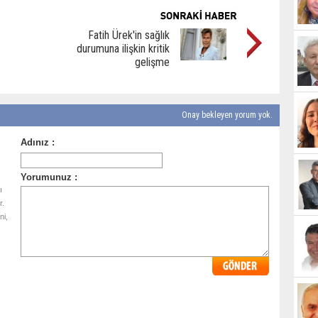
Fatih Ürek'in sağlık
durumuna ilişkin kritik
gelişme
Onay bekleyen yorum yok.
ı
r.
ni,