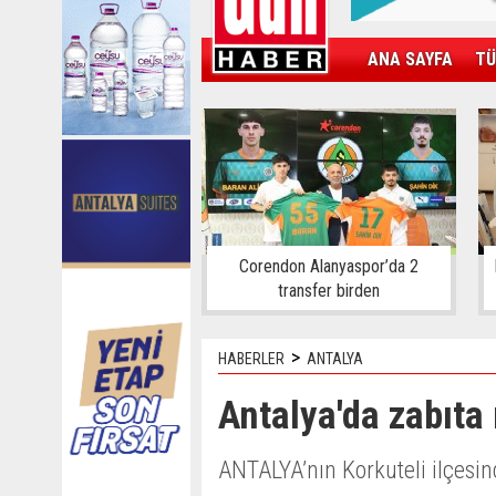
ANA SAYFA
TÜ
KAMPÜS
SPOR
GÜN'ÜN ÜRÜNÜ
Corendon Alanyaspor’da 2
transfer birden
>
HABERLER
ANTALYA
Antalya'da zabıt
ANTALYA’nın Korkuteli ilçesin