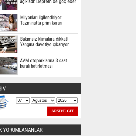
açıkladı: Deprem de göç eder
Milyonları ilgilendiriyor:
Tazminatta prim kararı
Bakımsız klimalara dikkat!
Yangına davetiye çıkarıyor
AVM otoparklarına 3 saat
kuralı hatırlatması
ŞİV
K YORUMLANANLAR