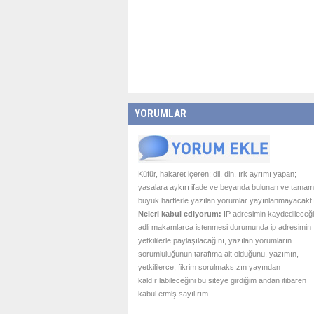
YORUMLAR
Küfür, hakaret içeren; dil, din, ırk ayrımı yapan;
yasalara aykırı ifade ve beyanda bulunan ve tamam
büyük harflerle yazılan yorumlar yayınlanmayacaktı
Neleri kabul ediyorum:
IP adresimin kaydedileceği
adli makamlarca istenmesi durumunda ip adresimin
yetkililerle paylaşılacağını, yazılan yorumların
sorumluluğunun tarafıma ait olduğunu, yazımın,
yetkililerce, fikrim sorulmaksızın yayından
kaldırılabileceğini bu siteye girdiğim andan itibaren
kabul etmiş sayılırım.