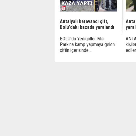
Antalyalı karavancı çift,
Antal
Bolu'daki kazada yaralandı
yaral
BOLU'da Yedigöller Milli
ANTAL
Parkına kamp yapmaya gelen
kişil
çiftin içerisinde ...
edilen