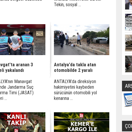
Tekin, sosyal ...
vgat'ta aranan 3
Antalya'da takla atan
li yakalandı
otomobilde 2 yaralı
LYA'nın Manavgat
ANTALYA'da direksiyon
AR
inde Jandarma Suç
hakimiyetini kaybeden
ırma Timi (JASAT)
sürücünün otomobili yol
i ...
kenarına ...
ÇO