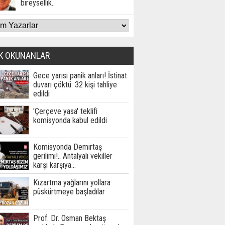
bireysellik..
K OKUNANLAR
Gece yarısı panik anları! İstinat
duvarı çöktü: 32 kişi tahliye
edildi
'Çerçeve yasa' teklifi
komisyonda kabul edildi
Komisyonda Demirtaş
gerilimi!.. Antalyalı vekiller
karşı karşıya…
Kızartma yağlarını yollara
püskürtmeye başladılar
Prof. Dr. Osman Bektaş