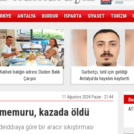
RKİYE
ANTALYA
BURDUR
ISPARTA
SİYASET
TURİZM
SAĞLIK
EKONOMİ
DÜNYA
Kaliteli balığın adresi Düden Balık
Gurbetçi, tatil için geldiği
Çarşısı
Antalya’da hayatını kaybetti
11 Ağustos 2024 Pazar - 21:44
Du
a memuru, kazada öldü
AT
deiddiaya göre bir aracır sıkıştırması