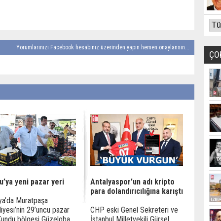
Yorumlarınızı Facebook hesabınız üzerinden yapın hemen onaylansın...
ÇO
u’ya yeni pazar yeri
Antalyaspor'un adı kripto
para dolandırıcılığına karıştı
ya’da Muratpaşa
iyesi’nin 29’uncu pazar
CHP eski Genel Sekreteri ve
Kundu bölgesi Güzeloba
İstanbul Milletvekili Gürsel