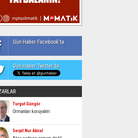
Gün Haber Facebook'ta
Gün Haber Twitter'da
ZARLAR
Turgut Güngör
Ormanları koruyalım
Serpil Nur Abiral