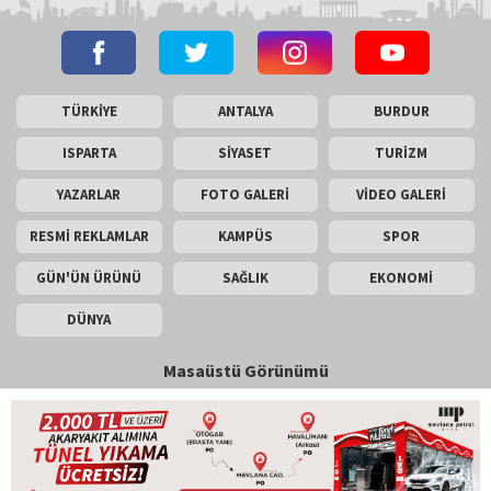
TÜRKİYE
ANTALYA
BURDUR
ISPARTA
SİYASET
TURİZM
YAZARLAR
FOTO GALERİ
VİDEO GALERİ
RESMİ REKLAMLAR
KAMPÜS
SPOR
GÜN'ÜN ÜRÜNÜ
SAĞLIK
EKONOMİ
DÜNYA
Masaüstü Görünümü
İletişim
Künye
Copyright © 2026 Gün Haber