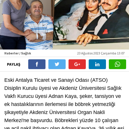
Haberler / Sağlık
23 Ağustos 2023 Çarşamba 13:07
PAYLAŞ
Eski Antalya Ticaret ve Sanayi Odası (ATSO)
Disiplin Kurulu üyesi ve Akdeniz Üniversitesi Sağlık
Vakfı Kurucu üyesi Adnan Kaya, şeker, tansiyon ve
ek hastalıklarının ilerlemesi ile böbrek yetmezliği
şikayetiyle Akdeniz Üniversitesi Organ Nakli
Merkezi'ne başvurdu. Böbrekleri yüzde 10 çalışan
ve acil nakil ihtiyacı olan Adnan Kaya'ya, 36 yıllık eşi