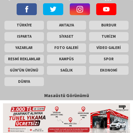
TÜRKİYE
ANTALYA
BURDUR
ISPARTA
SİYASET
TURİZM
YAZARLAR
FOTO GALERİ
VİDEO GALERİ
RESMİ REKLAMLAR
KAMPÜS
SPOR
GÜN'ÜN ÜRÜNÜ
SAĞLIK
EKONOMİ
DÜNYA
Masaüstü Görünümü
İletişim
Künye
Copyright © 2026 Gün Haber