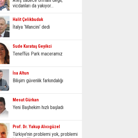
Ateş sadece ormanı değil,
vicdanları da yakıyor...
Halit Çelikbudak
İtalya ‘Mancini‘ dedi
Sude Karataş Geyikci
Teneffüs Park maceramız
İsa Altun
Bilişim güvenlik farkındalığı
Mesut Gürkan
Yeni Başhekim hızlı başladı
Prof. Dr. Yakup Alıcıgüzel
Türkiye’nin problemi yok, problemi