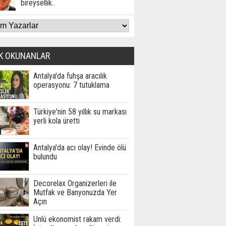
bireysellik..
K OKUNANLAR
Antalya'da fuhşa aracılık
operasyonu: 7 tutuklama
Türkiye'nin 58 yıllık su markası
yerli kola üretti
Antalya'da acı olay! Evinde ölü
bulundu
Decorelax Organizerleri ile
Mutfak ve Banyonuzda Yer
Açın
Ünlü ekonomist rakam verdi: