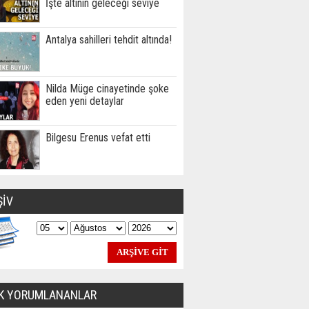
İşte altının geleceği seviye
Antalya sahilleri tehdit altında!
Nilda Müge cinayetinde şoke
eden yeni detaylar
Bilgesu Erenus vefat etti
ŞİV
K YORUMLANANLAR