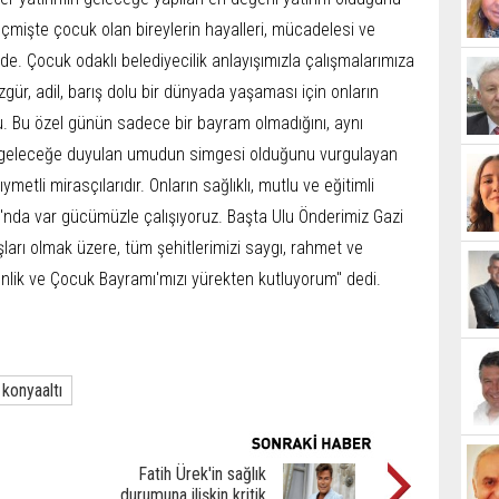
eçmişte çocuk olan bireylerin hayalleri, mücadelesi ve
de. Çocuk odaklı belediyecilik anlayışımızla çalışmalarımıza
ür, adil, barış dolu bir dünyada yaşaması için onların
tu. Bu özel günün sadece bir bayram olmadığını, aynı
 geleceğe duyulan umudun simgesi olduğunu vurgulayan
ymetli mirasçılarıdır. Onların sağlıklı, mutlu ve eğitimli
tı'nda var gücümüzle çalışıyoruz. Başta Ulu Önderimiz Gazi
arı olmak üzere, tüm şehitlerimizi saygı, rahmet ve
nlik ve Çocuk Bayramı'mızı yürekten kutluyorum" dedi.
konyaaltı
Fatih Ürek'in sağlık
durumuna ilişkin kritik