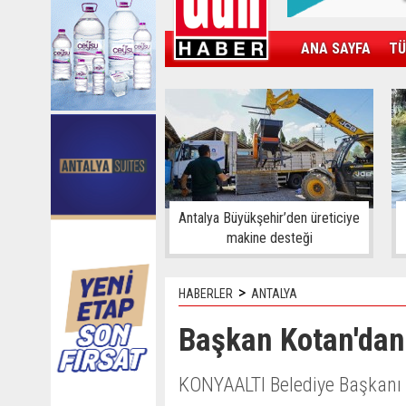
ANA SAYFA
TÜ
KAMPÜS
SPOR
GÜN'ÜN ÜRÜNÜ
Antalya Büyükşehir’den üreticiye
makine desteği
>
HABERLER
ANTALYA
Başkan Kotan'dan
KONYAALTI Belediye Başkanı 