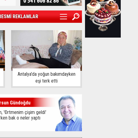
RESMİ REKLAMLAR
Antalya'da yoğun bakımdayken
eşi terk etti
rsun Gündoğdu
, 'Örtmenim çişim geldi'
ken bak o neler yaptı