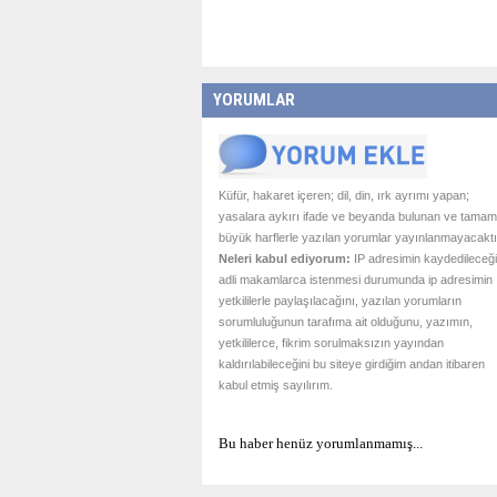
YORUMLAR
Küfür, hakaret içeren; dil, din, ırk ayrımı yapan;
yasalara aykırı ifade ve beyanda bulunan ve tamam
büyük harflerle yazılan yorumlar yayınlanmayacaktı
Neleri kabul ediyorum:
IP adresimin kaydedileceği
adli makamlarca istenmesi durumunda ip adresimin
yetkililerle paylaşılacağını, yazılan yorumların
sorumluluğunun tarafıma ait olduğunu, yazımın,
yetkililerce, fikrim sorulmaksızın yayından
kaldırılabileceğini bu siteye girdiğim andan itibaren
kabul etmiş sayılırım.
Bu haber henüz yorumlanmamış...