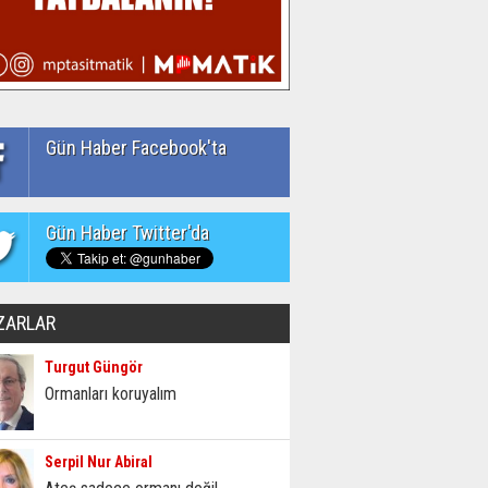
Gün Haber Facebook'ta
Gün Haber Twitter'da
ZARLAR
Turgut Güngör
Ormanları koruyalım
Serpil Nur Abiral