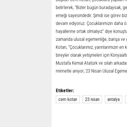
belirterek, “Bizler bugün buradaysak, g
emeği sayesindedir. Şimdi ise görev biz
devam ediyoruz. Çocuklarımızın daha özg
hayallerine ortak olmalıyız" diye konuş
zamanda ulusal egemenliğe, barışa ve
Kotan, “Çocuklarımız, yarınlarımızın en kı
bireyler olarak yetişmeleri için Konyaal
Mustafa Kemal Atatürk ve silah arkadaşl
minnetle anıyor; 23 Nisan Ulusal Egeme
Etiketler:
cem kotan
23 nisan
antalya