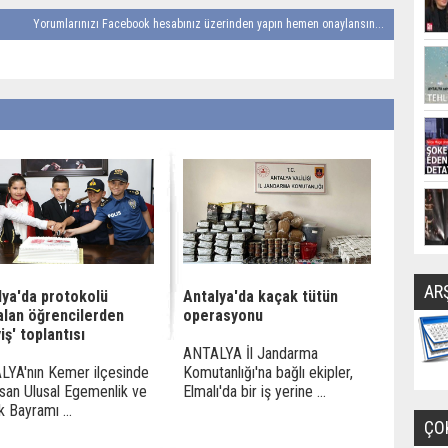
Yorumlarınızı Facebook hesabınız üzerinden yapın hemen onaylansın...
AR
lya'da protokolü
Antalya'da kaçak tütün
alan öğrencilerden
operasyonu
iş' toplantısı
ANTALYA İl Jandarma
YA'nın Kemer ilçesinde
Komutanlığı'na bağlı ekipler,
san Ulusal Egemenlik ve
Elmalı'da bir iş yerine ...
 Bayramı ...
ÇO