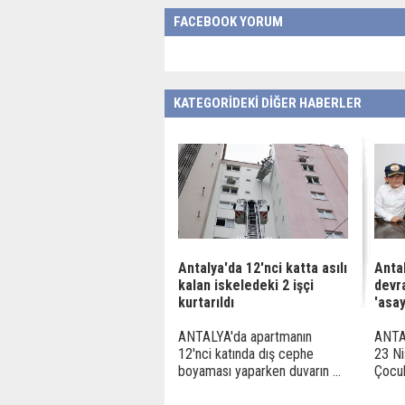
FACEBOOK YORUM
KATEGORİDEKİ DİĞER HABERLER
Antalya'da 12'nci katta asılı
Anta
kalan iskeledeki 2 işçi
devr
kurtarıldı
'asay
ANTALYA'da apartmanın
ANTAL
12'nci katında dış cephe
23 Ni
boyaması yaparken duvarın ...
Çocuk