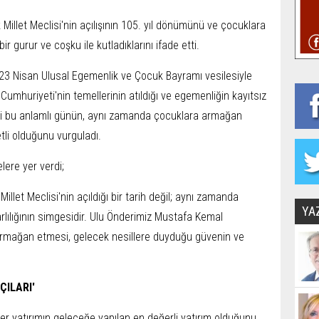
illet Meclisi'nin açılışının 105. yıl dönümünü ve çocuklara
 gurur ve coşku ile kutladıklarını ifade etti.
23 Nisan Ulusal Egemenlik ve Çocuk Bayramı vesilesiyle
umhuriyeti'nin temellerinin atıldığı ve egemenliğin kayıtsız
diği bu anlamlı günün, aynı zamanda çocuklara armağan
tli olduğunu vurguladı.
ere yer verdi;
llet Meclisi'nin açıldığı bir tarih değil; aynı zamanda
YA
arlılığının simgesidir. Ulu Önderimiz Mustafa Kemal
armağan etmesi, gelecek nesillere duyduğu güvenin ve
ÇILARI'
r yatırımın geleceğe yapılan en değerli yatırım olduğunu