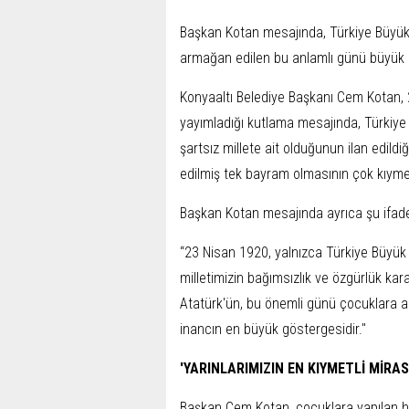
Başkan Kotan mesajında, Türkiye Büyük M
armağan edilen bu anlamlı günü büyük bir
Konyaaltı Belediye Başkanı Cem Kotan, 
yayımladığı kutlama mesajında, Türkiye C
şartsız millete ait olduğunun ilan edil
edilmiş tek bayram olmasının çok kıyme
Başkan Kotan mesajında ayrıca şu ifadel
“23 Nisan 1920, yalnızca Türkiye Büyük Mi
milletimizin bağımsızlık ve özgürlük kar
Atatürk'ün, bu önemli günü çocuklara 
inancın en büyük göstergesidir."
'YARINLARIMIZIN EN KIYMETLİ MİRAS
Başkan Cem Kotan, çocuklara yapılan he