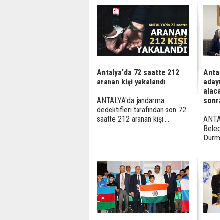
Antalya'da 72 saatte 212
Anta
aranan kişi yakalandı
aday
alaca
ANTALYA'da jandarma
sonr
dedektifleri tarafından son 72
saatte 212 aranan kişi ...
ANTAL
Beled
Durmuş