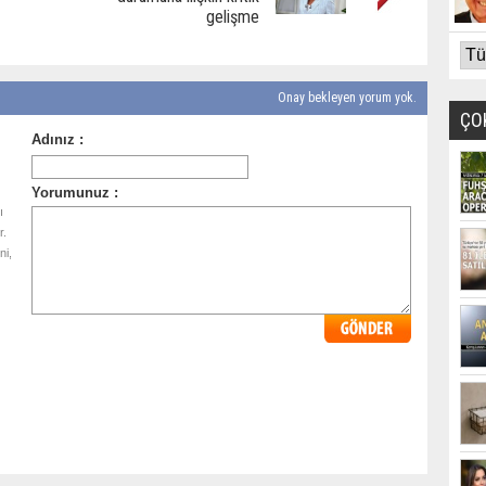
gelişme
Onay bekleyen yorum yok.
ÇO
ı
r.
ni,