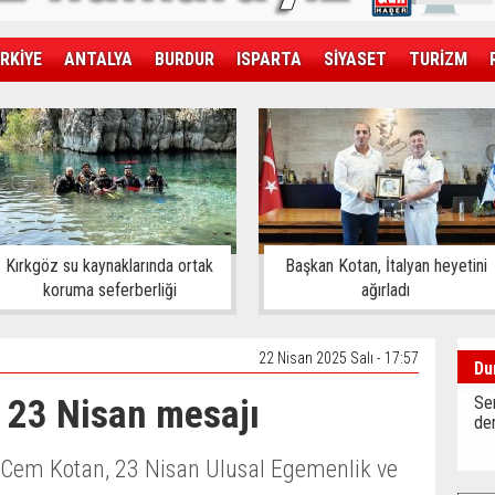
RKİYE
ANTALYA
BURDUR
ISPARTA
SİYASET
TURİZM
SAĞLIK
EKONOMİ
DÜNYA
Kırkgöz su kaynaklarında ortak
Başkan Kotan, İtalyan heyetini
koruma seferberliği
ağırladı
22 Nisan 2025 Salı - 17:57
Du
 23 Nisan mesajı
Sen
der
Cem Kotan, 23 Nisan Ulusal Egemenlik ve