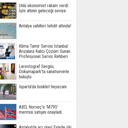
Ünlü ekonomist rakam verdi:
İşte altının geleceği seviye
Antalya sahilleri tehdit altında!
Klima Tamir Servisi İstanbul:
Arızalara Kalıcı Çözüm Sunan
Profesyonel Servis Rehberi
Lerestograf Sergisi,
Dokumapark'ta sanatseverle
buluştu
Isparta'da bisiklet heyecanı
ABD, Norveç'e 'M795'
mermisi satışını onayladı
Antalya'da acı olay! Evinde ölü