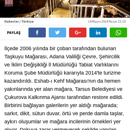
Haberler / Türkiye
19 Mayıs 2024 Pazar 12:10
PAYLAŞ
İlçede 2006 yılında bir çoban tarafından bulunan
Taşkuyu Mağarası, Adana Valiliği Çevre, Şehircilik
ve İklim Değişikliği İl Müdürlüğü Tabiat Varlıklarını
Koruma Şube Müdürlüğü kararıyla 2014'te turizme
kazandırıldı. Eshab-ı Kehf Mağarası'nın da hemen
yakınlarında yer alan mağara, Tarsus Belediyesi ve
Çukurova Kalkınma Ajansı tarafından restore edildi.
Birbirini bağlayan galerilerin yer aldığı mağarada;
sarkıt, dikit, sütun duvar, örtü ve perde damla taşlar,
aykırı oluşumlar ve mağara incilerinin örnekleri yer
alıyor. Dokuya zarar vermeyecek şekilde yapılan