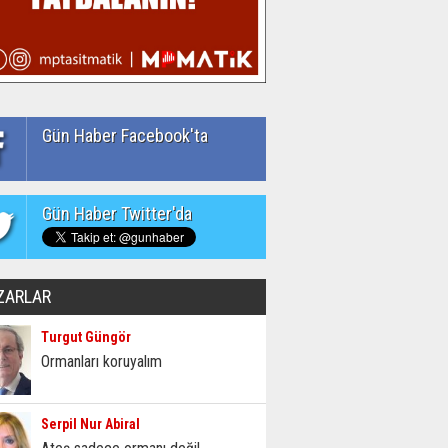
Gün Haber Facebook'ta
Gün Haber Twitter'da
ZARLAR
Turgut Güngör
Ormanları koruyalım
Serpil Nur Abiral