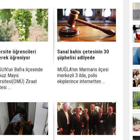
rsite öğrencileri
Sanal bahis çetesinin 30
erek öğreniyor
şüphelisi adliyede
UN'un Bafra ilçesinde
MUĞLA'nın Marmaris ilçesi
kuz Mayıs
merkezli 3 ilde, polis
rsitesi(OMÜ) Ziraat
ekiplerince internetten ...
esi ...