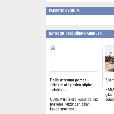
FACEBOOK YORUM
KATEGORİDEKİ DİĞER HABERLER
Polis otosuna pompalı
Süt t
tüfekle ateş eden şüpheli
tutuklandı
KARA
çıkan
ÇORUM'un İskilip ilçesinde, kız
sonuc
meselesi yüzünden çıkan
kavga sırasında ...