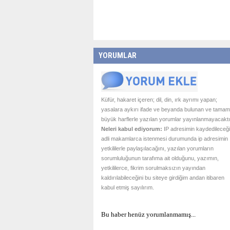
YORUMLAR
Küfür, hakaret içeren; dil, din, ırk ayrımı yapan;
yasalara aykırı ifade ve beyanda bulunan ve tamam
büyük harflerle yazılan yorumlar yayınlanmayacaktı
Neleri kabul ediyorum:
IP adresimin kaydedileceği
adli makamlarca istenmesi durumunda ip adresimin
yetkililerle paylaşılacağını, yazılan yorumların
sorumluluğunun tarafıma ait olduğunu, yazımın,
yetkililerce, fikrim sorulmaksızın yayından
kaldırılabileceğini bu siteye girdiğim andan itibaren
kabul etmiş sayılırım.
Bu haber henüz yorumlanmamış...