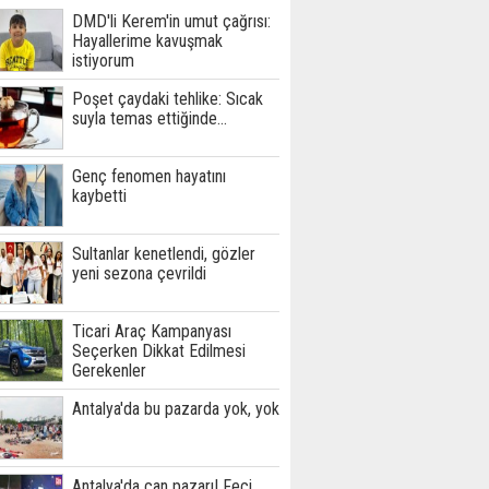
DMD'li Kerem'in umut çağrısı:
Hayallerime kavuşmak
istiyorum
Poşet çaydaki tehlike: Sıcak
suyla temas ettiğinde...
Genç fenomen hayatını
kaybetti
Sultanlar kenetlendi, gözler
yeni sezona çevrildi
Ticari Araç Kampanyası
Seçerken Dikkat Edilmesi
Gerekenler
Antalya'da bu pazarda yok, yok
Antalya'da can pazarı! Feci