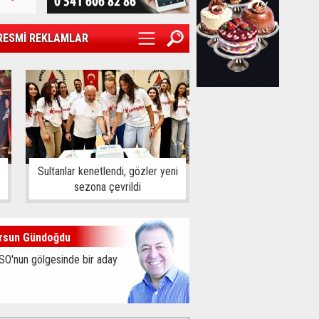
RESMİ REKLAMLAR
Sultanlar kenetlendi, gözler yeni
sezona çevrildi
rsun Gündoğdu
SO'nun gölgesinde bir aday