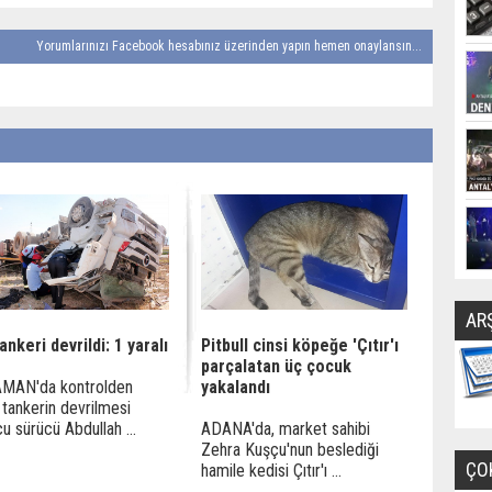
Yorumlarınızı Facebook hesabınız üzerinden yapın hemen onaylansın...
AR
ankeri devrildi: 1 yaralı
Pitbull cinsi köpeğe 'Çıtır'ı
parçalatan üç çocuk
MAN'da kontrolden
yakalandı
 tankerin devrilmesi
u sürücü Abdullah ...
ADANA'da, market sahibi
Zehra Kuşçu'nun beslediği
ÇO
hamile kedisi Çıtır'ı ...