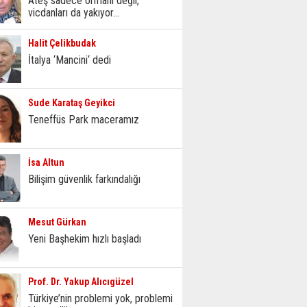
Ateş sadece ormanı değil,
vicdanları da yakıyor...
Halit Çelikbudak
İtalya ‘Mancini‘ dedi
Sude Karataş Geyikci
Teneffüs Park maceramız
İsa Altun
Bilişim güvenlik farkındalığı
Mesut Gürkan
Yeni Başhekim hızlı başladı
Prof. Dr. Yakup Alıcıgüzel
Türkiye’nin problemi yok, problemi