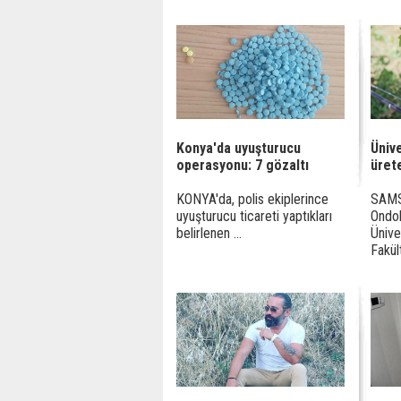
Konya'da uyuşturucu
Ünive
operasyonu: 7 gözaltı
üret
KONYA'da, polis ekiplerince
SAMS
uyuşturucu ticareti yaptıkları
Ondo
belirlenen ...
Ünive
Fakült