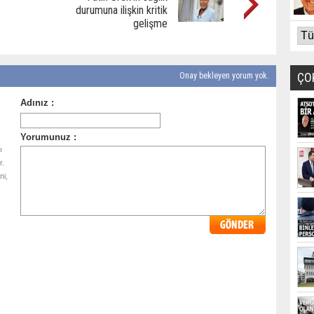
durumuna ilişkin kritik
gelişme
ÇO
Onay bekleyen yorum yok.
ı
r.
ni,