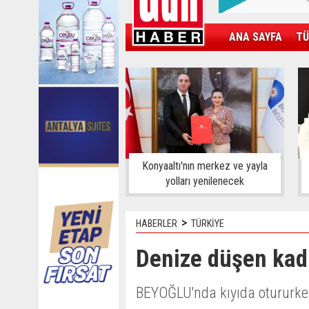
ANA SAYFA
TÜ
KAMPÜS
SPOR
GÜN'ÜN ÜRÜNÜ
Konyaaltı'nın merkez ve yayla
yolları yenilenecek
>
HABERLER
TÜRKİYE
Denize düşen kadı
BEYOĞLU'nda kıyıda otururke