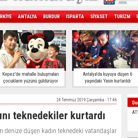
RKİYE
ANTALYA
BURDUR
ISPARTA
SİYASET
TURİZM
SAĞLIK
EKONOMİ
DÜNYA
Kepez'de mahalle buluşmaları
Antalya'da kuyuya düşen 6
çocukların yüzünü güldürüyor
yaşındaki Yasin kurtarıldı
24 Temmuz 2019 Çarşamba - 17:46
Du
nı teknedekiler kurtardı
AT
n denize düşen kadın teknedeki vatandaşlar