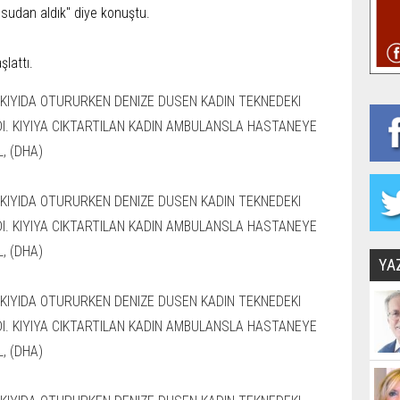
 sudan aldık" diye konuştu.
aşlattı.
YA