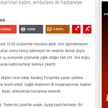
 çıkartılan kadın, ambulans ile hastaneye
 saat 16.00 sıralarında meydana geldi. İsmi öğrenilemeyen
rduktan sonra henüz bilinmeyen bir nedenle denize düştü.
 su yüzeyinde çırpınarak çığlık attığını fark etti. Ona doğru
arak kadını kurtarıp tekneye çıkarttı.
k ekipleri sevk edildi. Karaköy Perşembe pazarı sahiline
e teslim edildi. Sağlık ekiplerinin ilk müdahalesinde, kadının
ı. Kadın, ambulansla hastaneye kaldırıldı.
, "Kadını biz çıkarttık sudan. Ayağı kaydı herhalde. Biz