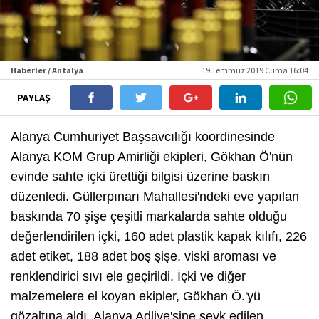
Haberler / Antalya
19 Temmuz 2019 Cuma 16:04
PAYLAŞ
Alanya Cumhuriyet Başsavcılığı koordinesinde
Alanya KOM Grup Amirliği ekipleri, Gökhan Ö'nün
evinde sahte içki ürettiği bilgisi üzerine baskın
düzenledi. Güllerpınarı Mahallesi'ndeki eve yapılan
baskında 70 şişe çeşitli markalarda sahte olduğu
değerlendirilen içki, 160 adet plastik kapak kılıfı, 226
adet etiket, 188 adet boş şişe, viski aroması ve
renklendirici sıvı ele geçirildi. İçki ve diğer
malzemelere el koyan ekipler, Gökhan Ö.'yü
gözaltına aldı. Alanya Adliye'sine sevk edilen