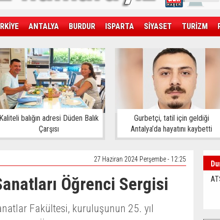
RKİYE
ANTALYA
BURDUR
ISPARTA
SİYASET
TURİZM
SAĞLIK
EKONOMİ
DÜNYA
Kaliteli balığın adresi Düden Balık
Gurbetçi, tatil için geldiği
Çarşısı
Antalya’da hayatını kaybetti
27 Haziran 2024 Perşembe - 12:25
Du
anatları Öğrenci Sergisi
AT
natlar Fakültesi, kuruluşunun 25. yıl