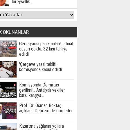
bireysellik..
K OKUNANLAR
Gece yarısı panik anları! İstinat
duvarı çöktü: 32 kişi tahliye
edildi
'Çerçeve yasa' teklifi
komisyonda kabul edildi
Komisyonda Demirtaş
gerilimi!.. Antalyalı vekiller
karşı karşıya…
Prof. Dr. Osman Bektaş
açıkladı: Deprem de göç eder
Kızartma yağlarını yollara