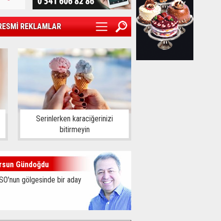
RESMİ REKLAMLAR
Serinlerken karaciğerinizi
bitirmeyin
rsun Gündoğdu
SO'nun gölgesinde bir aday