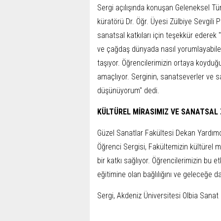
Sergi açılışında konuşan Geleneksel Tü
küratörü Dr. Öğr. Üyesi Zülbiye Sevgili 
sanatsal katkıları için teşekkür ederek 
ve çağdaş dünyada nasıl yorumlayabile
taşıyor. Öğrencilerimizin ortaya koyduğ
amaçlıyor. Serginin, sanatseverler ve sa
düşünüyorum" dedi.
KÜLTÜREL MİRASIMIZ VE SANATSAL 
Güzel Sanatlar Fakültesi Dekan Yardımc
Öğrenci Sergisi, Fakültemizin kültürel 
bir katkı sağlıyor. Öğrencilerimizin bu et
eğitimine olan bağlılığını ve geleceğe da
Sergi, Akdeniz Üniversitesi Olbia Sanat 