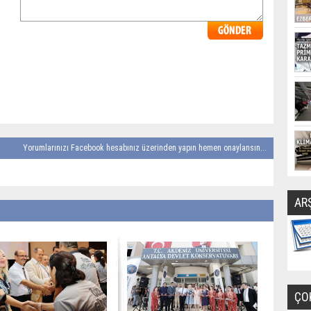
Yorumlarınızı Facebook hesabınız üzerinden yapın hemen onaylansın...
AR
ÇO