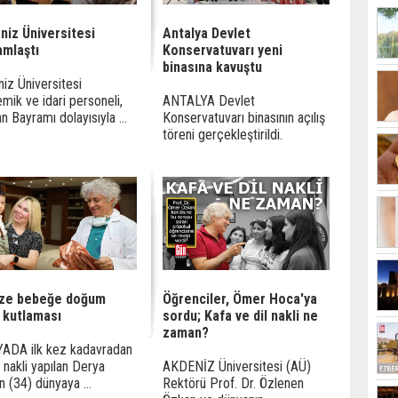
niz Üniversitesi
Antalya Devlet
amlaştı
Konservatuvarı yeni
binasına kavuştu
iz Üniversitesi
mik ve idari personeli,
ANTALYA Devlet
n Bayramı dolayısıyla ...
Konservatuvarı binasının açılış
töreni gerçekleştirildi.
ze bebeğe doğum
Öğrenciler, Ömer Hoca'ya
 kutlaması
sordu; Kafa ve dil nakli ne
zaman?
ADA ilk kez kadavradan
 nakli yapılan Derya
AKDENİZ Üniversitesi (AÜ)
in (34) dünyaya ...
Rektörü Prof. Dr. Özlenen