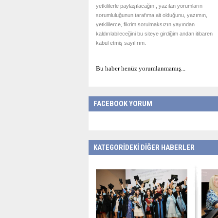
yetkililerle paylaşılacağını, yazılan yorumların
sorumluluğunun tarafıma ait olduğunu, yazımın,
yetkililerce, fikrim sorulmaksızın yayından
kaldırılabileceğini bu siteye girdiğim andan itibaren
kabul etmiş sayılırım.
Bu haber henüz yorumlanmamış...
FACEBOOK YORUM
KATEGORİDEKİ DİĞER HABERLER