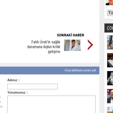
ÇO
Fatih Ürek'in sağlık
durumuna ilişkin kritik
gelişme
Onay bekleyen yorum yok.
ı
r.
ni,