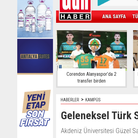
ANA SAYFA
TÜ
KAMPÜS
SPOR
GÜN'ÜN ÜRÜNÜ
Corendon Alanyaspor’da 2
transfer birden
>
HABERLER
KAMPÜS
Geleneksel Türk S
Akdeniz Üniversitesi Güzel Sa