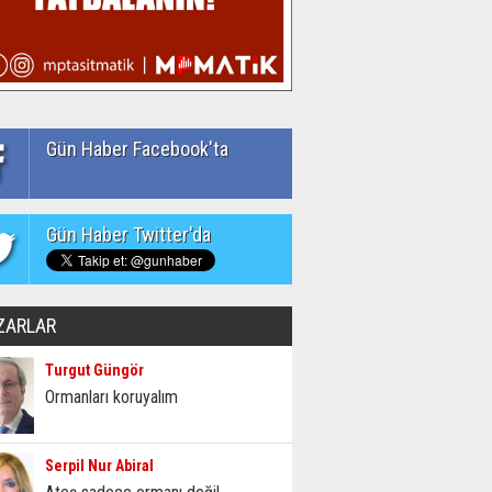
Gün Haber Facebook'ta
Gün Haber Twitter'da
ZARLAR
Turgut Güngör
Ormanları koruyalım
Serpil Nur Abiral