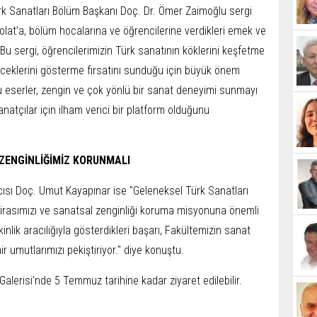
rk Sanatları Bölüm Başkanı Doç. Dr. Ömer Zaimoğlu sergi
Polat’a, bölüm hocalarına ve öğrencilerine verdikleri emek ve
"Bu sergi, öğrencilerimizin Türk sanatının köklerini keşfetme
ceklerini gösterme fırsatını sunduğu için büyük önem
u eserler, zengin ve çok yönlü bir sanat deneyimi sunmayı
natçılar için ilham verici bir platform olduğunu
ZENGİNLİĞİMİZ KORUNMALI
ısı Doç. Umut Kayapınar ise "Geleneksel Türk Sanatları
mirasımızı ve sanatsal zenginliği koruma misyonuna önemli
kinlik aracılığıyla gösterdikleri başarı, Fakültemizin sanat
ir umutlarımızı pekiştiriyor." diye konuştu.
Galerisi’nde 5 Temmuz tarihine kadar ziyaret edilebilir.