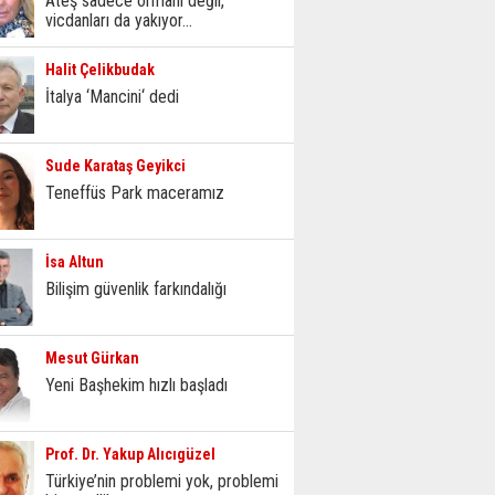
Ateş sadece ormanı değil,
vicdanları da yakıyor...
Halit Çelikbudak
İtalya ‘Mancini‘ dedi
Sude Karataş Geyikci
Teneffüs Park maceramız
İsa Altun
Bilişim güvenlik farkındalığı
Mesut Gürkan
Yeni Başhekim hızlı başladı
Prof. Dr. Yakup Alıcıgüzel
Türkiye’nin problemi yok, problemi