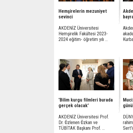
Hemşirelerin mezuniyet
Akde
sevinci
bayr
AKDENİZ Üniversitesi
Akden
Hemşirelik Fakültesi 2023-
akade
2024 eğitim- öğretim yılı ...
Kurba
'Bilim kurgu filmleri burada
Muci
gerçek olacak'
günü
AKDENİZ Üniversitesi Prof.
DÜNY
Dr. Özlenen Özkan ve
rahim
TÜBİTAK Başkanı Prof. ...
Sert'