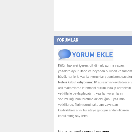
YORUMLAR
Küfür, hakaret içeren; dil, din, ırk ayrımı yapan;
yasalara aykırı ifade ve beyanda bulunan ve tamam
büyük harflerle yazılan yorumlar yayınlanmayacaktı
Neleri kabul ediyorum:
IP adresimin kaydedileceği
adli makamlarca istenmesi durumunda ip adresimin
yetkililerle paylaşılacağını, yazılan yorumların
sorumluluğunun tarafıma ait olduğunu, yazımın,
yetkililerce, fikrim sorulmaksızın yayından
kaldırılabileceğini bu siteye girdiğim andan itibaren
kabul etmiş sayılırım.
Bu haber henüz yorumlanmamış...