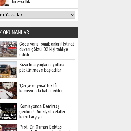
bireysellik..
K OKUNANLAR
Gece yarısı panik anları! İstinat
duvarı çöktü: 32 kişi tahliye
edildi
Kızartma yağlarını yollara
püskürtmeye başladılar
'Çerçeve yasa' teklifi
komisyonda kabul edildi
Komisyonda Demirtaş
gerilimi!.. Antalyalı vekiller
karşı karşıya…
Prof. Dr. Osman Bektaş