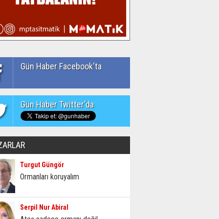
Gün Haber Facebook'ta
Gün Haber Twitter'da
ZARLAR
Turgut Güngör
Ormanları koruyalım
Serpil Nur Abiral