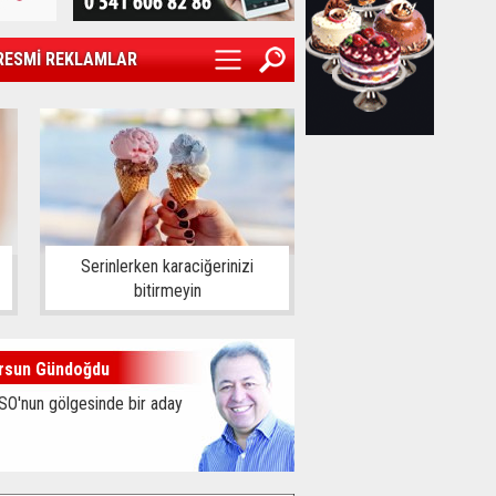
RESMİ REKLAMLAR
Serinlerken karaciğerinizi
bitirmeyin
rsun Gündoğdu
SO'nun gölgesinde bir aday