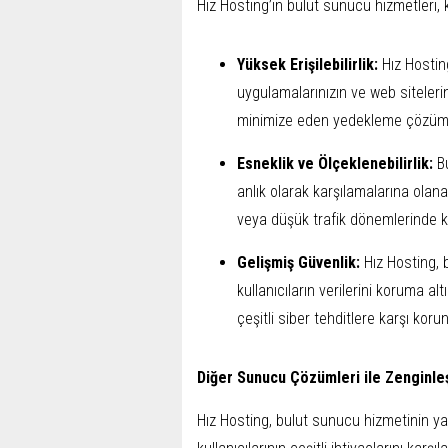
Hız Hosting’in bulut sunucu hizmetleri, 
Yüksek Erişilebilirlik:
Hız Hosting
uygulamalarınızın ve web sitelerini
minimize eden yedekleme çözümler
Esneklik ve Ölçeklenebilirlik:
Bu
anlık olarak karşılamalarına olanak
veya düşük trafik dönemlerinde kay
Gelişmiş Güvenlik:
Hız Hosting, 
kullanıcıların verilerini koruma alt
çeşitli siber tehditlere karşı korun
Diğer Sunucu Çözümleri ile Zenginleş
Hız Hosting, bulut sunucu hizmetinin y