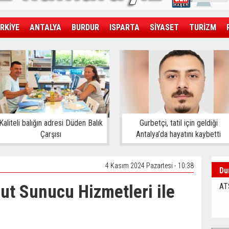
RKİYE
ANTALYA
BURDUR
ISPARTA
SİYASET
TURİZM
SAĞLIK
EKONOMİ
DÜNYA
Kaliteli balığın adresi Düden Balık
Gurbetçi, tatil için geldiği
Çarşısı
Antalya’da hayatını kaybetti
4 Kasım 2024 Pazartesi - 10:38
Du
lut Sunucu Hizmetleri ile
AT