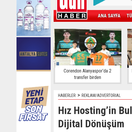
ANA SAYFA
TÜ
KAMPÜS
SPOR
GÜN'ÜN ÜRÜNÜ
Corendon Alanyaspor’da 2
transfer birden
>
HABERLER
REKLAM/ADVERTORIAL
Hız Hosting’in Bu
Dijital Dönüşüm