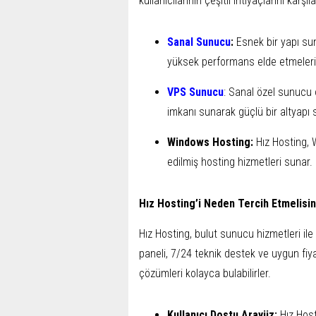
kullanıcılarının çeşitli ihtiyaçlarını karşı
Sanal Sunucu
:
Esnek bir yapı sun
yüksek performans elde etmelerin
VPS Sunucu
: Sanal özel sunucu o
imkanı sunarak güçlü bir altyapı 
Windows Hosting:
Hız Hosting, 
edilmiş hosting hizmetleri sunar.
Hız Hosting’i Neden Tercih Etmelisin
Hız Hosting, bulut sunucu hizmetleri ile
paneli, 7/24 teknik destek ve uygun fiyat
çözümleri kolayca bulabilirler.
Kullanıcı Dostu Arayüz:
Hız Host