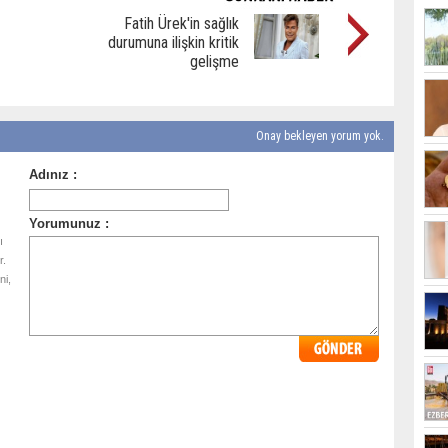
Fatih Ürek'in sağlık
durumuna ilişkin kritik
gelişme
Onay bekleyen yorum yok.
ı
r.
ni,