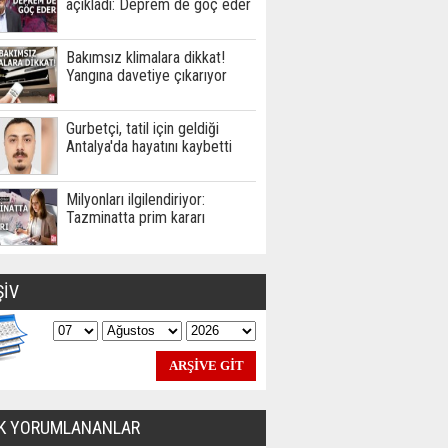
açıkladı: Deprem de göç eder
Bakımsız klimalara dikkat!
Yangına davetiye çıkarıyor
Gurbetçi, tatil için geldiği
Antalya'da hayatını kaybetti
Milyonları ilgilendiriyor:
Tazminatta prim kararı
ŞİV
K YORUMLANANLAR