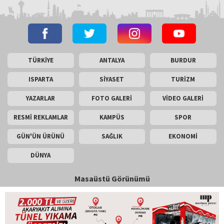
TÜRKİYE
ANTALYA
BURDUR
ISPARTA
SİYASET
TURİZM
YAZARLAR
FOTO GALERİ
VİDEO GALERİ
RESMİ REKLAMLAR
KAMPÜS
SPOR
GÜN'ÜN ÜRÜNÜ
SAĞLIK
EKONOMİ
DÜNYA
Masaüstü Görünümü
İletişim
Künye
Copyright © 2026 Gün Haber