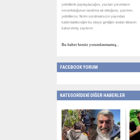
yetkililerle paylaşılacağını, yazılan yorumların
sorumluluğunun tarafıma ait olduğunu, yazımın,
yetkililerce, fikrim sorulmaksızın yayından
kaldırılabileceğini bu siteye girdiğim andan itibaren
kabul etmiş sayılırım.
Bu haber henüz yorumlanmamış...
FACEBOOK YORUM
KATEGORİDEKİ DİĞER HABERLER