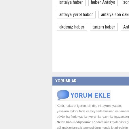
antalya haber
haber Antalya
son
antalya yerel haber
antalya son dak
akdeniz haber
turizm haber
Ant
YORUMLAR
Küfür, hakaret içeren; dil, din, ırk ayrımı yapan;
yasalara aykırı ifade ve beyanda bulunan ve tamam
büyük harflerle yazılan yorumlar yayınlanmayacaktı
Neleri kabul ediyorum:
IP adresimin kaydedileceği
adli makamlarca istenmesi durumunda ip adresimin