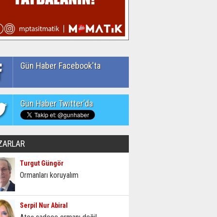
Gün Haber Facebook'ta
Gün Haber Twitter'da
ZARLAR
Turgut Güngör
Ormanları koruyalım
Serpil Nur Abiral