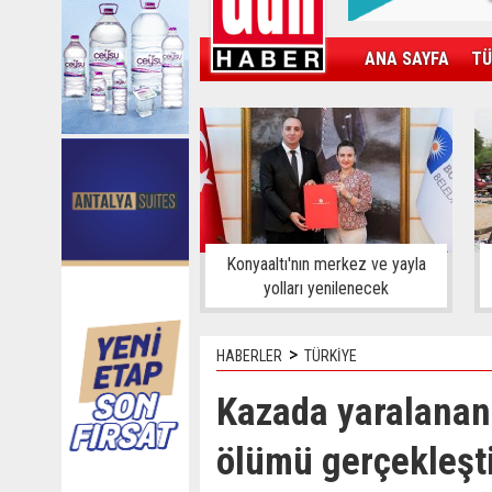
ANA SAYFA
TÜ
KAMPÜS
SPOR
GÜN'ÜN ÜRÜNÜ
Konyaaltı'nın merkez ve yayla
yolları yenilenecek
>
HABERLER
TÜRKİYE
Kazada yaralanan
ölümü gerçekleşt