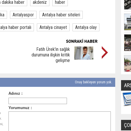
 dakika haber
akdeniz
haber
ika
Antalyaspor
Antalya haber siteleri
alya haber portalı
Antalya cinayet
Antalya olay
Fatih Ürek'in sağlık
durumuna ilişkin kritik
gelişme
Onay bekleyen yorum yok.
AR
ı
r.
ÇO
ni,