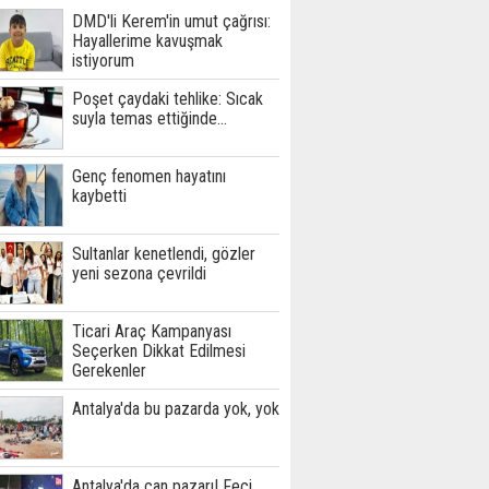
DMD'li Kerem'in umut çağrısı:
Hayallerime kavuşmak
istiyorum
Poşet çaydaki tehlike: Sıcak
suyla temas ettiğinde...
Genç fenomen hayatını
kaybetti
Sultanlar kenetlendi, gözler
yeni sezona çevrildi
Ticari Araç Kampanyası
Seçerken Dikkat Edilmesi
Gerekenler
Antalya'da bu pazarda yok, yok
Antalya'da can pazarı! Feci