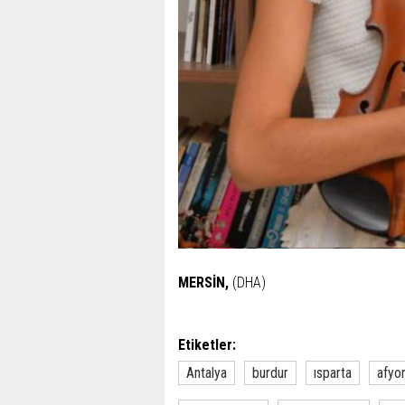
MERSİN,
(DHA)
Etiketler:
Antalya
burdur
ısparta
afyo