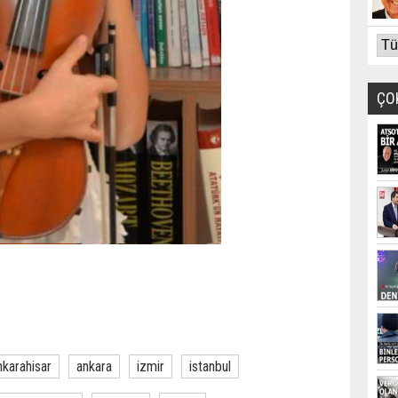
ÇO
nkarahisar
ankara
izmir
istanbul