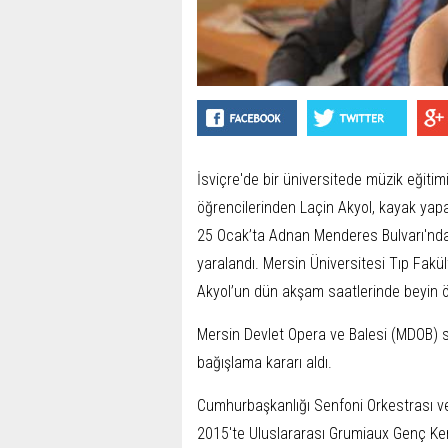
İsviçre'de bir üniversitede müzik eğitim
öğrencilerinden Laçin Akyol, kayak yapa
25 Ocak’ta Adnan Menderes Bulvarı'nda
yaralandı. Mersin Üniversitesi Tıp Fak
Akyol’un dün akşam saatlerinde beyin ö
Mersin Devlet Opera ve Balesi (MDOB) san
bağışlama kararı aldı.
Cumhurbaşkanlığı Senfoni Orkestrası 
2015'te Uluslararası Grumiaux Genç K