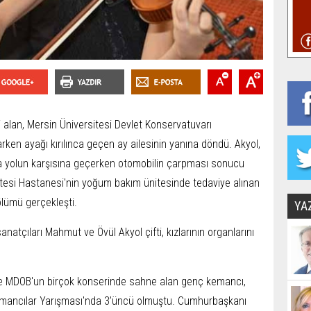
i alan, Mersin Üniversitesi Devlet Konservatuvarı
rken ayağı kırılınca geçen ay ailesinin yanına döndü. Akyol,
 yolun karşısına geçerken otomobilin çarpması sonucu
ültesi Hastanesi'nin yoğum bakım ünitesinde tedaviye alınan
lümü gerçekleşti.
YA
atçıları Mahmut ve Övül Akyol çifti, kızlarının organlarını
ve MDOB'un birçok konserinde sahne alan genç kemancı,
emancılar Yarışması'nda 3’üncü olmuştu. Cumhurbaşkanı