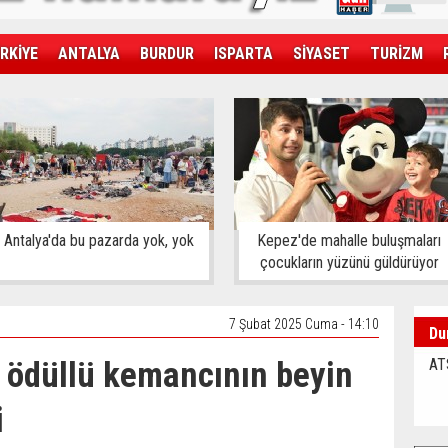
RKİYE
ANTALYA
BURDUR
ISPARTA
SİYASET
TURİZM
SAĞLIK
EKONOMİ
DÜNYA
Antalya'da bu pazarda yok, yok
Kepez'de mahalle buluşmaları
çocukların yüzünü güldürüyor
7 Şubat 2025 Cuma - 14:10
Du
 ödüllü kemancının beyin
AT
i