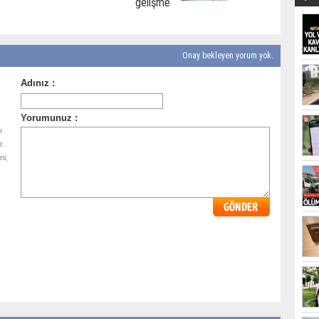
gelişme
Onay bekleyen yorum yok.
ı
r.
ni,