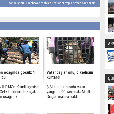
Yorumlarınızı Facebook hesabınız üzerinden yapın hemen onaylansın...
AR
n ocağında göçük: 1
Vatandaşlar onu, o kedisini
öldü
kurtardı
ÇO
LDAK'ın Kilimli ilçesine
ŞİŞLİ'de bir binada çıkan
 Gelik beldesinde kaçak
yangında 90 yaşındaki Mualla
 ocağında ...
Dinçer mahsur kaldı. ...