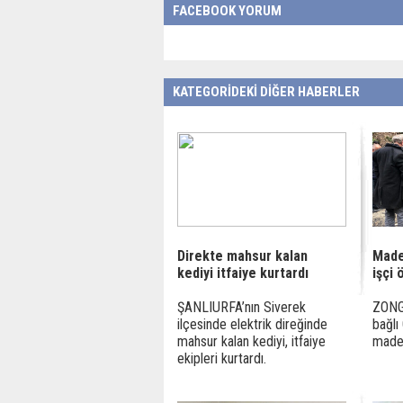
FACEBOOK YORUM
KATEGORİDEKİ DİĞER HABERLER
Direkte mahsur kalan
Made
kediyi itfaiye kurtardı
işçi 
ŞANLIURFA’nın Siverek
ZONGU
ilçesinde elektrik direğinde
bağlı
mahsur kalan kediyi, itfaiye
maden
ekipleri kurtardı.