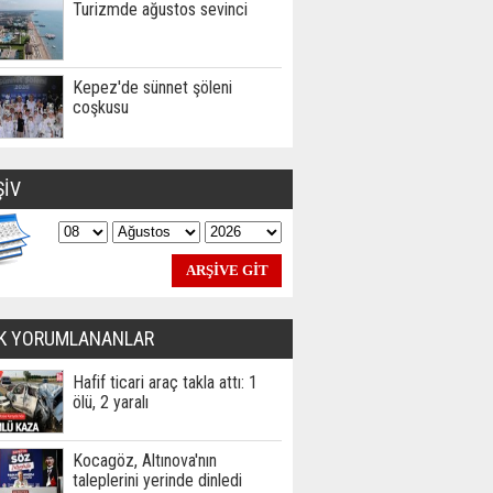
Turizmde ağustos sevinci
Kepez'de sünnet şöleni
coşkusu
ŞİV
K YORUMLANANLAR
Hafif ticari araç takla attı: 1
ölü, 2 yaralı
Kocagöz, Altınova'nın
taleplerini yerinde dinledi