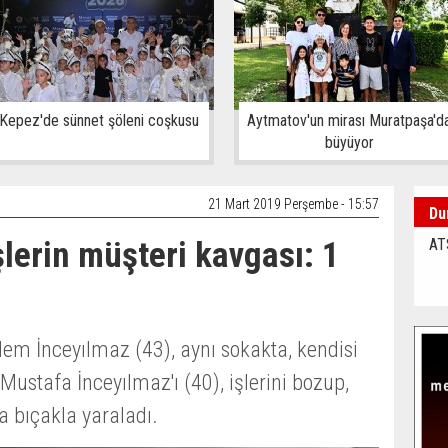
Kepez'de sünnet şöleni coşkusu
Aytmatov'un mirası Muratpaşa'd
büyüyor
21 Mart 2019 Perşembe - 15:57
Du
şlerin müşteri kavgası: 1
AT
dem İnceyılmaz (43), aynı sokakta, kendisi
 Mustafa İnceyılmaz'ı (40), işlerini bozup,
la bıçakla yaraladı.