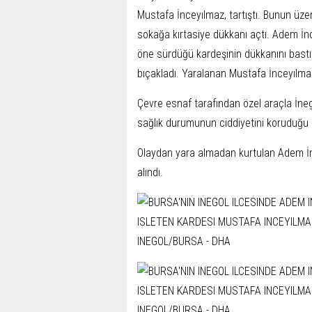
Mustafa İnceyılmaz, tartıştı. Bunun üze
sokağa kırtasiye dükkanı açtı. Adem İnce
öne sürdüğü kardeşinin dükkanını bastı
bıçakladı. Yaralanan Mustafa İnceyılmaz
Çevre esnaf tarafından özel araçla İneg
sağlık durumunun ciddiyetini koruduğu be
Olaydan yara almadan kurtulan Adem İnc
alındı.