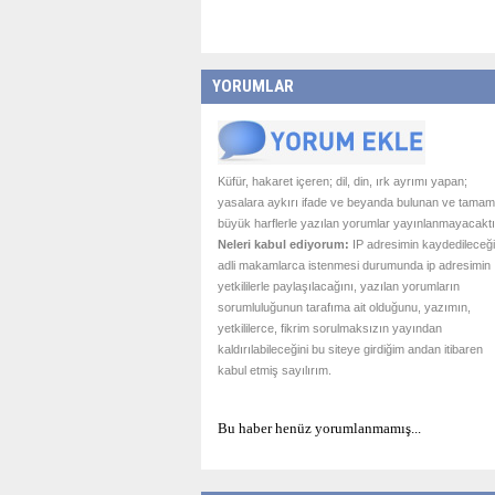
YORUMLAR
Küfür, hakaret içeren; dil, din, ırk ayrımı yapan;
yasalara aykırı ifade ve beyanda bulunan ve tamam
büyük harflerle yazılan yorumlar yayınlanmayacaktı
Neleri kabul ediyorum:
IP adresimin kaydedileceği
adli makamlarca istenmesi durumunda ip adresimin
yetkililerle paylaşılacağını, yazılan yorumların
sorumluluğunun tarafıma ait olduğunu, yazımın,
yetkililerce, fikrim sorulmaksızın yayından
kaldırılabileceğini bu siteye girdiğim andan itibaren
kabul etmiş sayılırım.
Bu haber henüz yorumlanmamış...