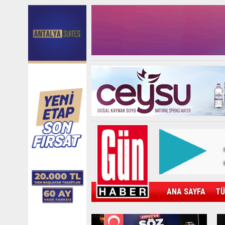
ANA SAYFA
TÜ
KAMPÜS
SPOR
GÜN'ÜN ÜRÜNÜ