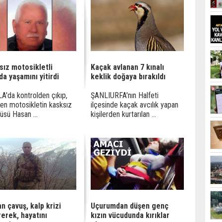
sız motosikletli
Kaçak avlanan 7 kınalı
a yaşamını yitirdi
keklik doğaya bırakıldı
'da kontrolden çıkıp,
ŞANLIURFA'nın Halfeti
len motosikletin kasksız
ilçesinde kaçak avcılık yapan
üsü Hasan ...
kişilerden kurtarılan ...
n çavuş, kalp krizi
Uçurumdan düşen genç
erek, hayatını
kızın vücudunda kırıklar