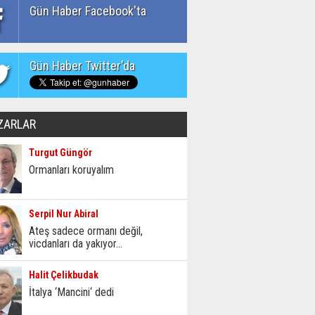
Gün Haber Facebook'ta
Gün Haber Twitter'da
ZARLAR
Turgut Güngör
Ormanları koruyalım
Serpil Nur Abiral
Ateş sadece ormanı değil,
vicdanları da yakıyor...
Halit Çelikbudak
İtalya ‘Mancini‘ dedi