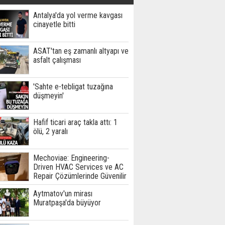
Antalya'da yol verme kavgası
cinayetle bitti
ASAT'tan eş zamanlı altyapı ve
asfalt çalışması
'Sahte e-tebligat tuzağına
düşmeyin'
Hafif ticari araç takla attı: 1
ölü, 2 yaralı
Mechoviae: Engineering-
Driven HVAC Services ve AC
Repair Çözümlerinde Güvenilir
Teknik Hizmet Ortağınız
Aytmatov'un mirası
Muratpaşa'da büyüyor