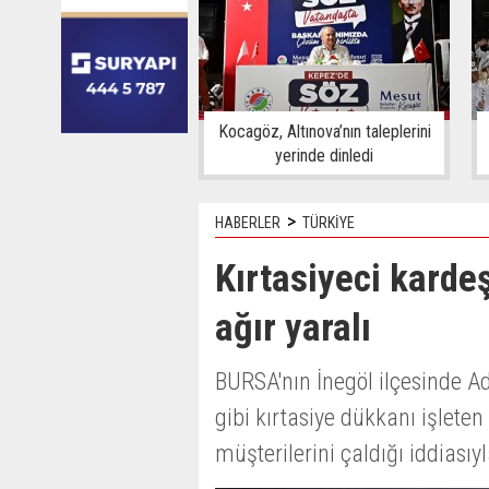
Kocagöz, Altınova’nın taleplerini
yerinde dinledi
>
HABERLER
TÜRKİYE
Kırtasiyeci karde
ağır yaralı
BURSA'nın İnegöl ilçesinde A
gibi kırtasiye dükkanı işleten
müşterilerini çaldığı iddiasıy