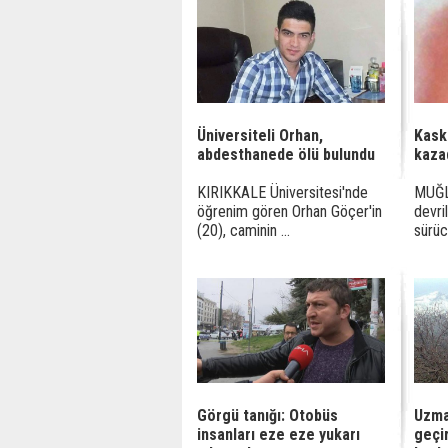
Üniversiteli Orhan,
Kask
abdesthanede ölü bulundu
kazad
KIRIKKALE Üniversitesi'nde
MUĞLA
öğrenim gören Orhan Göçer'in
devri
(20), caminin ...
sürüc
Görgü tanığı: Otobüs
Uzma
insanları eze eze yukarı
geçir