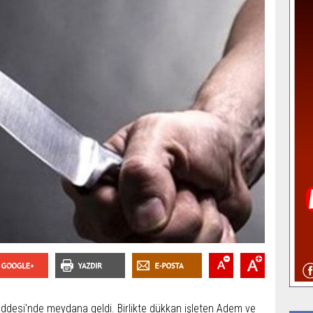
addesi'nde meydana geldi. Birlikte dükkan işleten Adem ve