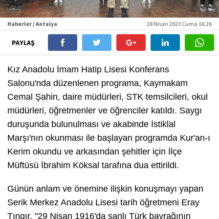
Haberler / Antalya
28 Nisan 2023 Cuma 16:26
PAYLAŞ
Kız Anadolu İmam Hatip Lisesi Konferans
Salonu'nda düzenlenen programa, Kaymakam
Cemal Şahin, daire müdürleri, STK temsilcileri, okul
müdürleri, öğretmenler ve öğrenciler katıldı. Saygı
duruşunda bulunulması ve akabinde İstiklal
Marşı'nın okunması ile başlayan programda Kur'an-ı
Kerim okundu ve arkasından şehitler için İlçe
Müftüsü İbrahim Köksal tarafına dua ettirildi.
Günün anlam ve önemine ilişkin konuşmayı yapan
Serik Merkez Anadolu Lisesi tarih öğretmeni Eray
Tıngır, "29 Nisan 1916'da şanlı Türk bayrağının