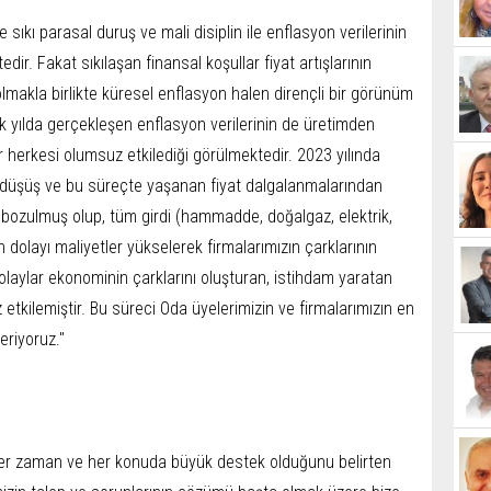
sıkı parasal duruş ve mali disiplin ile enflasyon verilerinin
r. Fakat sıkılaşan finansal koşullar fiyat artışlarının
olmakla birlikte küresel enflasyon halen dirençli bir görünüm
k yılda gerçekleşen enflasyon verilerinin de üretimden
herkesi olumsuz etkilediği görülmektedir. 2023 yılında
 düşüş ve bu süreçte yaşanan fiyat dalgalanmalarından
si bozulmuş olup, tüm girdi (hammadde, doğalgaz, elektrik,
an dolayı maliyetler yükselerek firmalarımızın çarklarının
laylar ekonominin çarklarını oluşturan, istihdam yaratan
 etkilemiştir. Bu süreci Oda üyelerimizin ve firmalarımızın en
eriyoruz."
 her zaman ve her konuda büyük destek olduğunu belirten