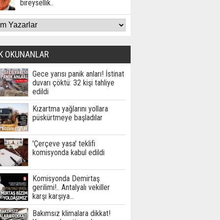
bireysellik..
K OKUNANLAR
Gece yarısı panik anları! İstinat
duvarı çöktü: 32 kişi tahliye
edildi
Kızartma yağlarını yollara
püskürtmeye başladılar
'Çerçeve yasa' teklifi
komisyonda kabul edildi
Komisyonda Demirtaş
gerilimi!.. Antalyalı vekiller
karşı karşıya…
Bakımsız klimalara dikkat!