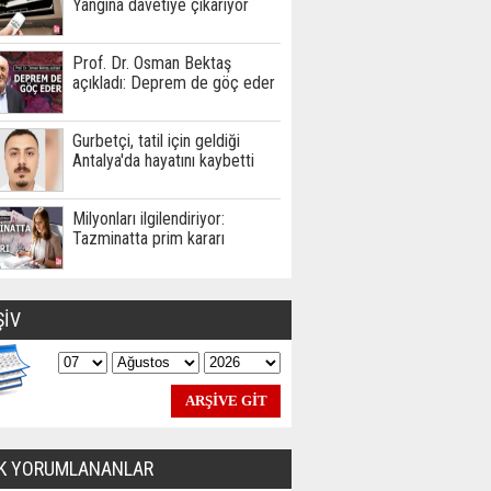
Yangına davetiye çıkarıyor
Prof. Dr. Osman Bektaş
açıkladı: Deprem de göç eder
Gurbetçi, tatil için geldiği
Antalya'da hayatını kaybetti
Milyonları ilgilendiriyor:
Tazminatta prim kararı
ŞİV
K YORUMLANANLAR