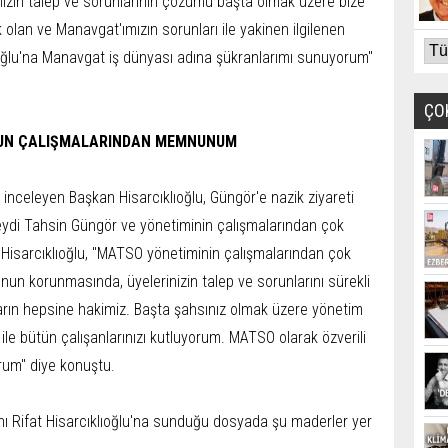
izin talep ve sorunlarının çözümü başta olmak üzere bize
lan ve Manavgat'ımızın sorunları ile yakinen ilgilenen
oğlu'na Manavgat iş dünyası adına şükranlarımı sunuyorum"
ÇO
NUN ÇALIŞMALARINDAN MEMNUNUM
inceleyen Başkan Hisarcıklıoğlu, Güngör'e nazik ziyareti
ydi Tahsin Güngör ve yönetiminin çalışmalarından çok
 Hisarcıklıoğlu, "MATSO yönetiminin çalışmalarından çok
n korunmasında, üyelerinizin talep ve sorunlarını sürekli
ların hepsine hakimiz. Başta şahsınız olmak üzere yönetim
ile bütün çalışanlarınızı kutluyorum. MATSO olarak özverili
rum" diye konuştu.
Rifat Hisarcıklıoğlu'na sunduğu dosyada şu maderler yer