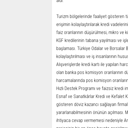
aldı:
Turizm bölgelerinde faaliyet gösteren tü
erişimin kolaylaştırılarak kredi vadeler
faiz oranlarının düşürülmesi, mikro ve k
KGF kredilerinin tabana yayılması ve işlet
başlaması. Türkiye Odalar ve Borsalar Bir
kolaylaştırılması ve iş insanlarının hus
Alışverişlerde kredi kartı ile yapılan ha
olan banka pos komisyon oranlarının düş
harcamalarında pos komisyon oranlarını
Hızlı Destek Programı ve faizsiz kredi i
Esnaf ve Sanatkârlar Kredi ve Kefalet K
gösteren döviz kazancı sağlayan firmala
yararlanabilmesinin önünün açılması. 
ihtiyaca cevap vermemesi nedeniyle An