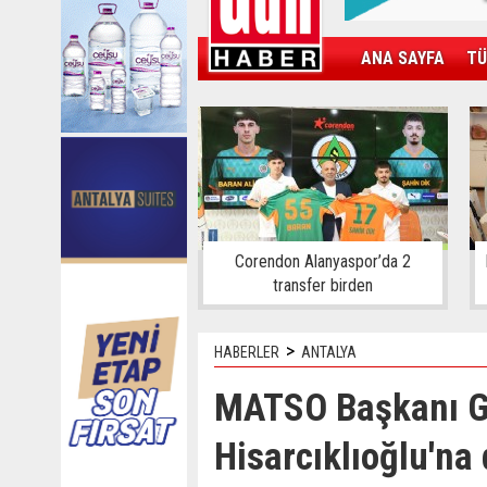
ANA SAYFA
TÜ
KAMPÜS
SPOR
GÜN'ÜN ÜRÜNÜ
Corendon Alanyaspor’da 2
transfer birden
>
HABERLER
ANTALYA
MATSO Başkanı G
Hisarcıklıoğlu'na