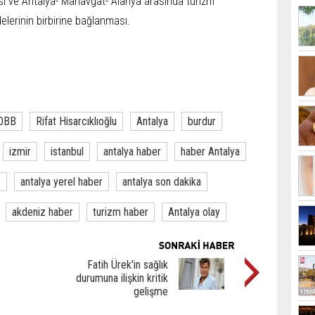
esi ve Antalya- Manavgat- Alanya arasında turizm
lerinin birbirine bağlanması.
OBB
Rifat Hisarcıklıoğlu
Antalya
burdur
izmir
istanbul
antalya haber
haber Antalya
r
antalya yerel haber
antalya son dakika
akdeniz haber
turizm haber
Antalya olay
Fatih Ürek'in sağlık
durumuna ilişkin kritik
gelişme