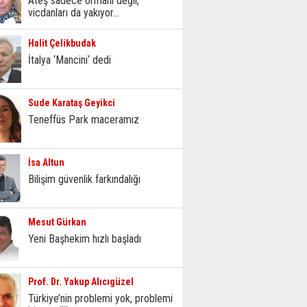
Ateş sadece ormanı değil,
vicdanları da yakıyor...
Halit Çelikbudak
İtalya ‘Mancini‘ dedi
Sude Karataş Geyikci
Teneffüs Park maceramız
İsa Altun
Bilişim güvenlik farkındalığı
Mesut Gürkan
Yeni Başhekim hızlı başladı
Prof. Dr. Yakup Alıcıgüzel
Türkiye’nin problemi yok, problemi