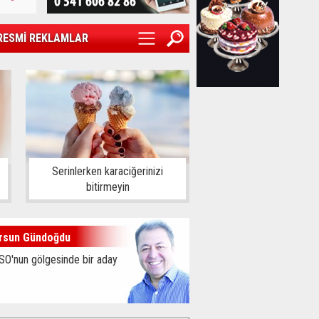
RESMİ REKLAMLAR
Serinlerken karaciğerinizi
bitirmeyin
rsun Gündoğdu
SO'nun gölgesinde bir aday