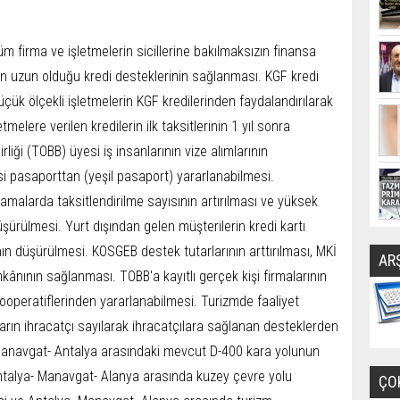
m firma ve işletmelerin sicillerine bakılmaksızın finansa
inin uzun olduğu kredi desteklerinin sağlanması. KGF kredi
üçük ölçekli işletmelerin KGF kredilerinden faydalandırılarak
melere verilen kredilerin ilk taksitlerinin 1 yıl sonra
liği (TOBB) üyesi iş insanlarının vize alımlarının
usi pasaporttan (yeşil pasaport) yararlanabilmesi.
rcamalarda taksitlendirilme sayısının artırılması ve yüksek
ürülmesi. Yurt dışından gelen müşterilerin kredi kartı
n düşürülmesi. KOSGEB destek tutarlarının arttırılması, MKİ
AR
mkânının sağlanması. TOBB'a kayıtlı gerçek kişi firmalarının
ooperatiflerinden yararlanabilmesi. Turizmde faaliyet
rın ihracatçı sayılarak ihracatçılara sağlanan desteklerden
Manavgat- Antalya arasındaki mevcut D-400 kara yolunun
talya- Manavgat- Alanya arasında kuzey çevre yolu
ÇO