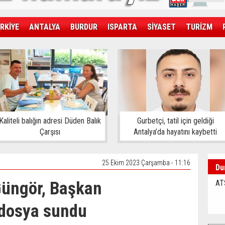
RKİYE
ANTALYA
BURDUR
ISPARTA
SİYASET
TURİZM
SAĞLIK
EKONOMİ
DÜNYA
Kaliteli balığın adresi Düden Balık
Gurbetçi, tatil için geldiği
Çarşısı
Antalya’da hayatını kaybetti
25 Ekim 2023 Çarşamba - 11:16
Du
üngör, Başkan
AT
 dosya sundu