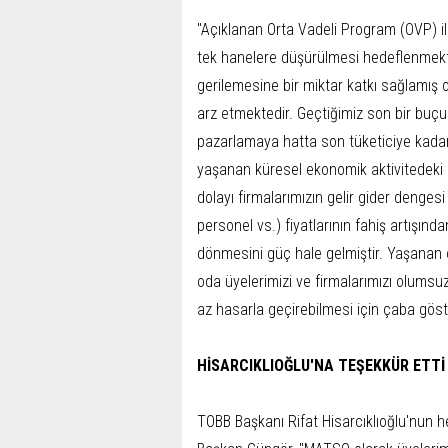
"Açıklanan Orta Vadeli Program (OVP) ile 
tek hanelere düşürülmesi hedeflenmektedi
gerilemesine bir miktar katkı sağlamış 
arz etmektedir. Geçtiğimiz son bir buçu
pazarlamaya hatta son tüketiciye kadar 
yaşanan küresel ekonomik aktivitedeki
dolayı firmalarımızın gelir gider denge
personel vs.) fiyatlarının fahiş artışınd
dönmesini güç hale gelmiştir. Yaşanan o
oda üyelerimizi ve firmalarımızı olumsuz
az hasarla geçirebilmesi için çaba göst
HİSARCIKLIOĞLU'NA TEŞEKKÜR ETTİ
TOBB Başkanı Rifat Hisarcıklıoğlu'nun