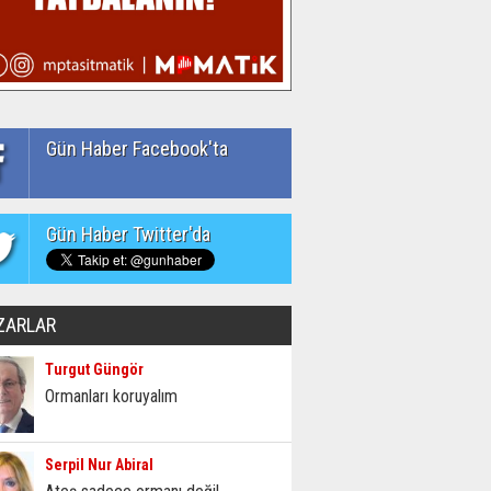
Gün Haber Facebook'ta
Gün Haber Twitter'da
ZARLAR
Turgut Güngör
Ormanları koruyalım
Serpil Nur Abiral