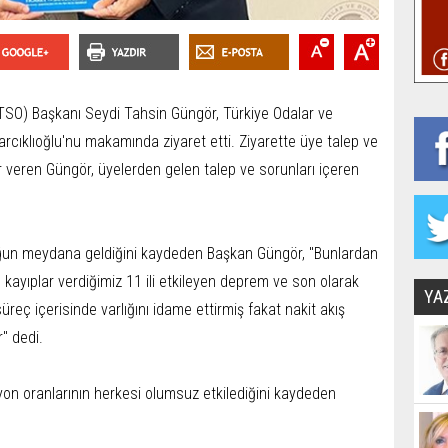
SO) Başkanı Seydi Tahsin Güngör, Türkiye Odalar ve
sarcıklıoğlu'nu makamında ziyaret etti. Ziyarette üye talep ve
giler veren Güngör, üyelerden gelen talep ve sorunları içeren
ğun meydana geldiğini kaydeden Başkan Güngör, "Bunlardan
 kayıplar verdiğimiz 11 ili etkileyen deprem ve son olarak
YA
 süreç içerisinde varlığını idame ettirmiş fakat nakit akış
r" dedi.
yon oranlarının herkesi olumsuz etkilediğini kaydeden