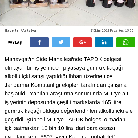
Haberler / Antalya
7 Ekim 2019 Pazartesi 15:30
PAYLAŞ
Manavgat'ın Side Mahallesi'nde TAPDK belgesi
olmayan bir iş yerinden piyasaya gümrük kaçağı
alkollü içki satışı yapıldığı ihbarı üzerine İlçe
Jandarma Komutanlığı ekipleri tarafından çalışma
başlatıldı. Yapılan araştırma sonucunda M.T.'ye ait
iş yerinin deposunda çeşitli markalarda 165 litre
gümrük kaçağı olduğu değerlendirilen alkollü içki ele
geçirildi. Şüpheli M.T.'ye TAPDK belgesi olmadan
içki satmaktan 13 bin 10 lira idari para cezası
uygulanırken, '5607 sayılı Kanuna muhalefet'