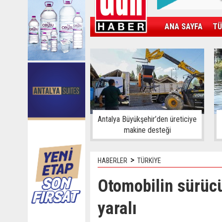
ANA SAYFA
TÜ
KAMPÜS
SPOR
GÜN'ÜN ÜRÜNÜ
Antalya Büyükşehir’den üreticiye
makine desteği
>
HABERLER
TÜRKİYE
Otomobilin sürücü
yaralı