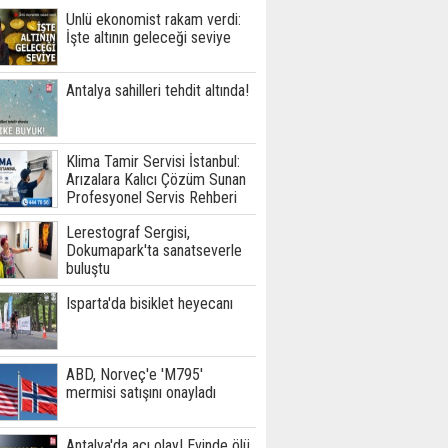
Ünlü ekonomist rakam verdi:
İşte altının geleceği seviye
Antalya sahilleri tehdit altında!
Klima Tamir Servisi İstanbul:
Arızalara Kalıcı Çözüm Sunan
Profesyonel Servis Rehberi
Lerestograf Sergisi,
Dokumapark'ta sanatseverle
buluştu
Isparta'da bisiklet heyecanı
ABD, Norveç'e 'M795'
mermisi satışını onayladı
Antalya'da acı olay! Evinde ölü