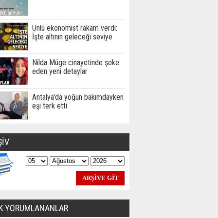
Ünlü ekonomist rakam verdi:
İşte altının geleceği seviye
Nilda Müge cinayetinde şoke
eden yeni detaylar
Antalya'da yoğun bakımdayken
eşi terk etti
ŞİV
K YORUMLANANLAR