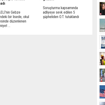
madı
Soruşturma kapsamında
ELİ'nin Gebze
adliyeye sevk edilen 5
ndeki bir lisede, okul
şüpheliden O.T. tutuklandı
esinde düzenlenen
iyet ...