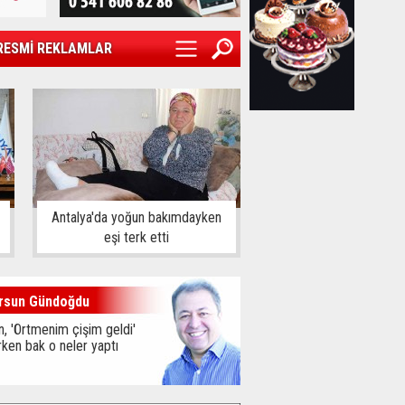
RESMİ REKLAMLAR
Antalya'da yoğun bakımdayken
eşi terk etti
rsun Gündoğdu
, 'Örtmenim çişim geldi'
ken bak o neler yaptı