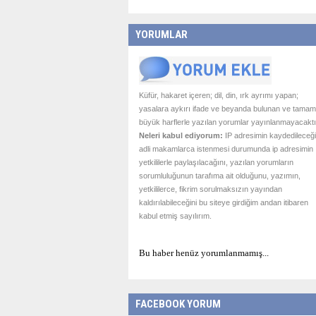
YORUMLAR
Küfür, hakaret içeren; dil, din, ırk ayrımı yapan;
yasalara aykırı ifade ve beyanda bulunan ve tamam
büyük harflerle yazılan yorumlar yayınlanmayacaktı
Neleri kabul ediyorum:
IP adresimin kaydedileceği
adli makamlarca istenmesi durumunda ip adresimin
yetkililerle paylaşılacağını, yazılan yorumların
sorumluluğunun tarafıma ait olduğunu, yazımın,
yetkililerce, fikrim sorulmaksızın yayından
kaldırılabileceğini bu siteye girdiğim andan itibaren
kabul etmiş sayılırım.
Bu haber henüz yorumlanmamış...
FACEBOOK YORUM