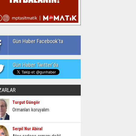
Gün Haber Facebook'ta
Gün Haber Twitter'da
ZARLAR
Turgut Güngör
Ormanları koruyalım
Serpil Nur Abiral