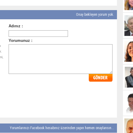
Onay bekleyen yorum yok.
ı
r.
ni,
Yorumlarınızı Facebook hesabınız üzerinden yapın hemen onaylansın...