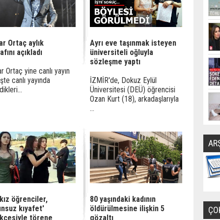
ar Ortaç aylık
Ayrı eve taşınmak isteyen
fını açıkladı
üniversiteli oğluyla
sözleşme yaptı
r Ortaç yine canlı yayın
İşte canlı yayında
İZMİR'de, Dokuz Eylül
ikleri...
Üniversitesi (DEÜ) öğrencisi
Ozan Kurt (18), arkadaşlarıyla
...
AR
kız öğrenciler,
80 yaşındaki kadının
unsuz kıyafet'
öldürülmesine ilişkin 5
ÇO
kçesiyle törene
gözaltı