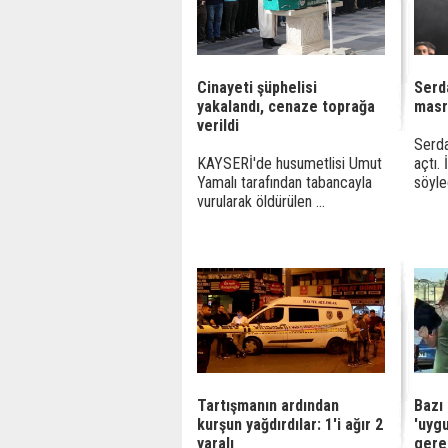
Cinayeti şüphelisi
Serd
yakalandı, cenaze toprağa
masra
verildi
Serda
KAYSERİ'de husumetlisi Umut
açtı. 
Yamalı tarafından tabancayla
söyled
vurularak öldürülen ...
Tartışmanın ardından
Bazı 
kurşun yağdırdılar: 1'i ağır 2
'uyg
yaralı
gere