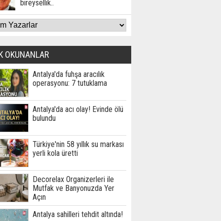
bireysellik..
K OKUNANLAR
Antalya'da fuhşa aracılık
operasyonu: 7 tutuklama
Antalya'da acı olay! Evinde ölü
bulundu
Türkiye'nin 58 yıllık su markası
yerli kola üretti
Decorelax Organizerleri ile
Mutfak ve Banyonuzda Yer
Açın
Antalya sahilleri tehdit altında!