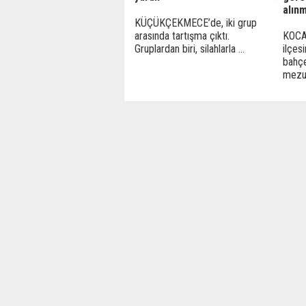
alın
KÜÇÜKÇEKMECE’de, iki grup
arasında tartışma çıktı.
KOCA
Gruplardan biri, silahlarla ...
ilçesi
bahç
mezun