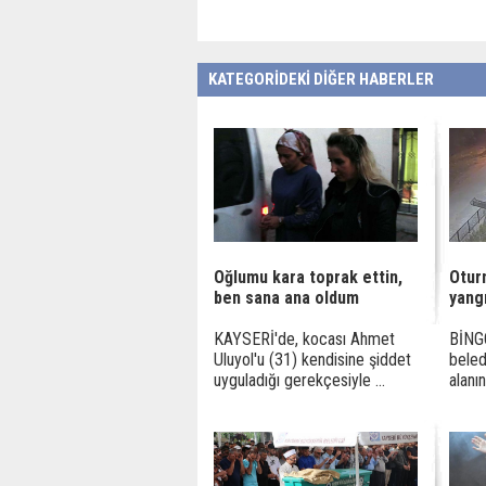
KATEGORİDEKİ DİĞER HABERLER
Oğlumu kara toprak ettin,
Otur
ben sana ana oldum
yangı
KAYSERİ'de, kocası Ahmet
BİNGÖ
Uluyol'u (31) kendisine şiddet
beled
uyguladığı gerekçesiyle ...
alanı