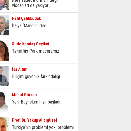
Ateş sadece ormanı değil,
vicdanları da yakıyor...
Halit Çelikbudak
İtalya ‘Mancini‘ dedi
Sude Karataş Geyikci
Teneffüs Park maceramız
İsa Altun
Bilişim güvenlik farkındalığı
Mesut Gürkan
Yeni Başhekim hızlı başladı
Prof. Dr. Yakup Alıcıgüzel
Türkiye’nin problemi yok, problemi