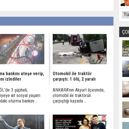
ÇO
ma bankını ateşe verip,
Otomobil ile traktör
nı izlediler
çarpıştı: 1 ölü, 2 yaralı
L’de 3 şüpheli,
ANKARA'nın Akyurt ilçesinde,
iyeye ait sosyal yaşam
otomobil ile traktörün
ndaki oturma bankını ...
çarpıştığı kazada ...