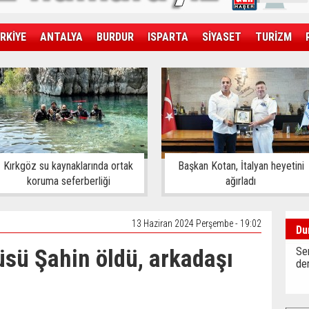
RKİYE
ANTALYA
BURDUR
ISPARTA
SİYASET
TURİZM
SAĞLIK
EKONOMİ
DÜNYA
Kırkgöz su kaynaklarında ortak
Başkan Kotan, İtalyan heyetini
koruma seferberliği
ağırladı
13 Haziran 2024 Perşembe - 19:02
Du
sü Şahin öldü, arkadaşı
Sen
der