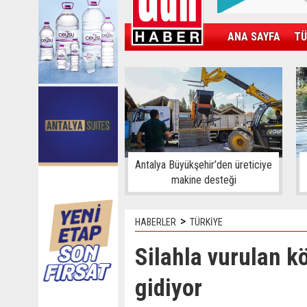
ANA SAYFA
TÜ
KAMPÜS
SPOR
GÜN'ÜN ÜRÜNÜ
Antalya Büyükşehir’den üreticiye
makine desteği
>
HABERLER
TÜRKİYE
Silahla vurulan k
gidiyor