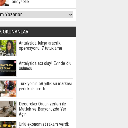
bireysellik..
K OKUNANLAR
Antalya'da fuhşa aracılık
operasyonu: 7 tutuklama
Antalya'da acı olay! Evinde ölü
bulundu
Türkiye'nin 58 yıllık su markası
yerli kola üretti
Decorelax Organizerleri ile
Mutfak ve Banyonuzda Yer
Açın
Ünlü ekonomist rakam verdi: