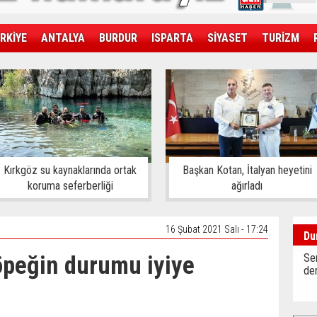
RKİYE
ANTALYA
BURDUR
ISPARTA
SİYASET
TURİZM
SAĞLIK
EKONOMİ
DÜNYA
Kırkgöz su kaynaklarında ortak
Başkan Kotan, İtalyan heyetini
koruma seferberliği
ağırladı
16 Şubat 2021 Salı - 17:24
Du
öpeğin durumu iyiye
Sen
der