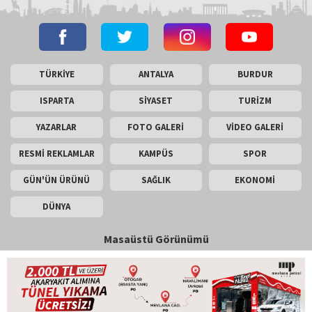
TÜRKİYE
ANTALYA
BURDUR
ISPARTA
SİYASET
TURİZM
YAZARLAR
FOTO GALERİ
VİDEO GALERİ
RESMİ REKLAMLAR
KAMPÜS
SPOR
GÜN'ÜN ÜRÜNÜ
SAĞLIK
EKONOMİ
DÜNYA
Masaüstü Görünümü
İletişim
Künye
Copyright © 2026 Gün Haber