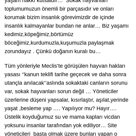
yaşam hakkı kutsaldır… Sokak hayvanları
toplumumuzun önemli bir parçasıdır ve onları
korumak bizim insanlık görevimizdir de içinde
insanlık kalmayanlar bundan ne anlar… Biz yaşamı
kedimiz,köpeğimiz,börtümüz
böceğimiz,kurdumuzla,kuşumuzla paylaşmak
zorundayız . Çünkü doğanın kuralı bu…
Tüm yönleriyle Meclis’te görüşülen hayvan hakları
yasası ‘’kanun teklifi tarihe geçecek ve daha sonra
utançla anılacak’’aslında sokaktaki canların sorunu
var, sokak hayvanları sorun değil … Yöneticiler
üzerlerine düşeni yapsalar, kısırlaştır, aşılat,yerinde
yaşat ,besleme yap …. Yapılıyor mu? Hayır….
Üstelik koyduğumuz su ve mama kapları vicdan
yoksunu insanlar tarafından yok ediliyor… Site
yöneticileri başta olmak üzere bunları yapan o