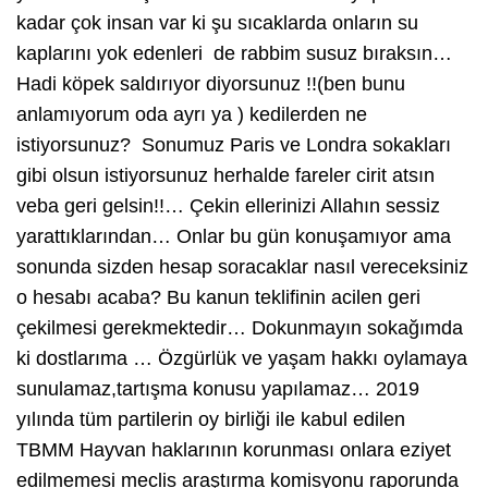
kadar çok insan var ki şu sıcaklarda onların su
kaplarını yok edenleri de rabbim susuz bıraksın…
Hadi köpek saldırıyor diyorsunuz !!(ben bunu
anlamıyorum oda ayrı ya ) kedilerden ne
istiyorsunuz? Sonumuz Paris ve Londra sokakları
gibi olsun istiyorsunuz herhalde fareler cirit atsın
veba geri gelsin!!… Çekin ellerinizi Allahın sessiz
yarattıklarından… Onlar bu gün konuşamıyor ama
sonunda sizden hesap soracaklar nasıl vereceksiniz
o hesabı acaba? Bu kanun teklifinin acilen geri
çekilmesi gerekmektedir… Dokunmayın sokağımda
ki dostlarıma … Özgürlük ve yaşam hakkı oylamaya
sunulamaz,tartışma konusu yapılamaz… 2019
yılında tüm partilerin oy birliği ile kabul edilen
TBMM Hayvan haklarının korunması onlara eziyet
edilmemesi meclis araştırma komisyonu raporunda