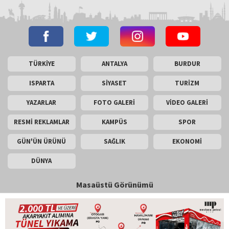
TÜRKİYE
ANTALYA
BURDUR
ISPARTA
SİYASET
TURİZM
YAZARLAR
FOTO GALERİ
VİDEO GALERİ
RESMİ REKLAMLAR
KAMPÜS
SPOR
GÜN'ÜN ÜRÜNÜ
SAĞLIK
EKONOMİ
DÜNYA
Masaüstü Görünümü
İletişim
Künye
Copyright © 2026 Gün Haber