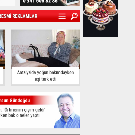
RESMİ REKLAMLAR
Antalya'da yoğun bakımdayken
eşi terk etti
rsun Gündoğdu
, 'Örtmenim çişim geldi'
ken bak o neler yaptı