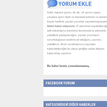
Küfür, hakaret içeren; dil, din, ırk ayrımı yapan;
yasalara aykırı ifade ve beyanda bulunan ve tamam
büyük harflerle yazılan yorumlar yayınlanmayacaktı
Neleri kabul ediyorum:
IP adresimin kaydedileceği
adli makamlarca istenmesi durumunda ip adresimin
yetkililerle paylaşılacağını, yazılan yorumların
sorumluluğunun tarafıma ait olduğunu, yazımın,
yetkililerce, fikrim sorulmaksızın yayından
kaldırılabileceğini bu siteye girdiğim andan itibaren
kabul etmiş sayılırım.
Bu haber henüz yorumlanmamış...
FACEBOOK YORUM
KATEGORİDEKİ DİĞER HABERLER