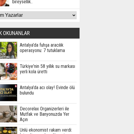
bireysellik..
K OKUNANLAR
Antalya'da fuhşa aracılık
operasyonu: 7 tutuklama
Türkiye'nin 58 yıllık su markası
yerli kola üretti
Antalya'da acı olay! Evinde ölü
bulundu
Decorelax Organizerleri ile
Mutfak ve Banyonuzda Yer
Açın
Ünlü ekonomist rakam verdi: