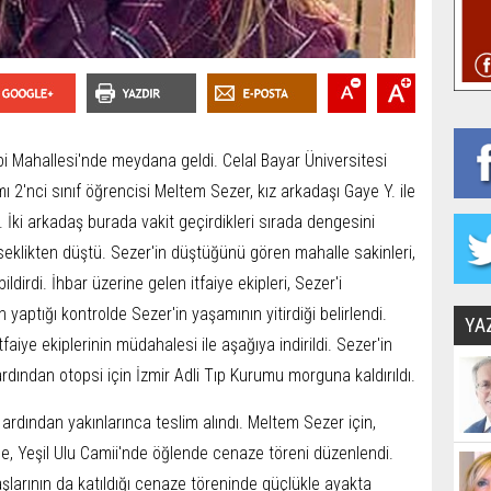
bi Mahallesi'nde meydana geldi. Celal Bayar Üniversitesi
'nci sınıf öğrencisi Meltem Sezer, kız arkadaşı Gaye Y. ile
 İki arkadaş burada vakit geçirdikleri sırada dengesini
eklikten düştü. Sezer'in düştüğünü gören mahalle sakinleri,
ldirdi. İhbar üzerine gelen itfaiye ekipleri, Sezer'i
in yaptığı kontrolde Sezer'in yaşamının yitirdiği belirlendi.
YA
aiye ekiplerinin müdahalesi ile aşağıya indirildi. Sezer'in
rdından otopsi için İzmir Adli Tıp Kurumu morguna kaldırıldı.
 ardından yakınlarınca teslim alındı. Meltem Sezer için,
nde, Yeşil Ulu Camii'nde öğlende cenaze töreni düzenlendi.
larının da katıldığı cenaze töreninde güçlükle ayakta