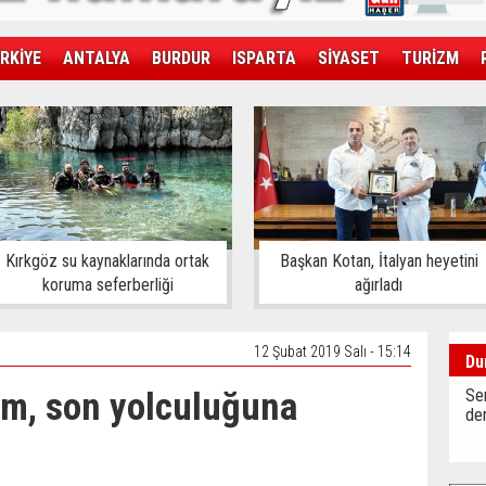
RKİYE
ANTALYA
BURDUR
ISPARTA
SİYASET
TURİZM
SAĞLIK
EKONOMİ
DÜNYA
Kırkgöz su kaynaklarında ortak
Başkan Kotan, İtalyan heyetini
koruma seferberliği
ağırladı
12 Şubat 2019 Salı - 15:14
Du
em, son yolculuğuna
Sen
der