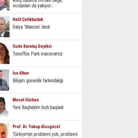
Ateş sadece ormanı değil,
vicdanları da yakıyor...
Halit Çelikbudak
İtalya ‘Mancini‘ dedi
Sude Karataş Geyikci
Teneffüs Park maceramız
İsa Altun
Bilişim güvenlik farkındalığı
Mesut Gürkan
Yeni Başhekim hızlı başladı
Prof. Dr. Yakup Alıcıgüzel
Türkiye’nin problemi yok, problemi