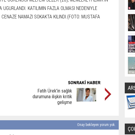
AR
Fatih Ürek'in sağlık
durumuna ilişkin kritik
gelişme
Onay bekleyen yorum yok.
ÇO