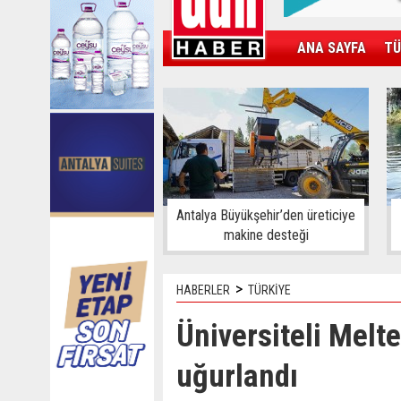
ANA SAYFA
TÜ
KAMPÜS
SPOR
GÜN'ÜN ÜRÜNÜ
Antalya Büyükşehir’den üreticiye
makine desteği
>
HABERLER
TÜRKİYE
Üniversiteli Melt
uğurlandı