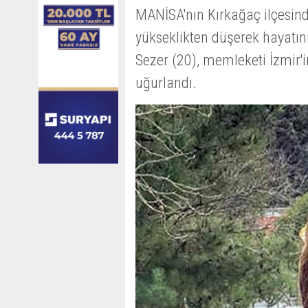
MANİSA'nın Kırkağaç ilçesind
yükseklikten düşerek hayatın
Sezer (20), memleketi İzmir'i
uğurlandı.