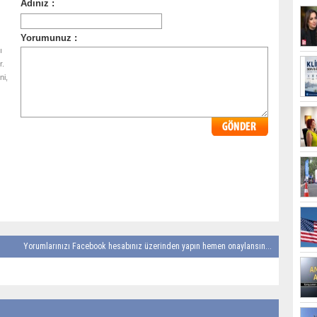
ı
r.
ni,
Yorumlarınızı Facebook hesabınız üzerinden yapın hemen onaylansın...