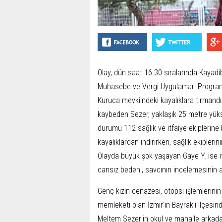
Olay, dün saat 16.30 sıralarında Kayadi
Muhasebe ve Vergi Uygulamarı Programı 2
Kuruca mevkiindeki kayalıklara tırmandı.
kaybeden Sezer, yaklaşık 25 metre yüks
durumu 112 sağlık ve itfaiye ekiplerine bi
kayalıklardan indirirken, sağlık ekiplerin
Olayda büyük şok yaşayan Gaye Y. ise itf
cansız bedeni, savcının incelemesinin a
Genç kızın cenazesi, otopsi işlemlerinin
memleketi olan İzmir'in Bayraklı ilçesi
Meltem Sezer'in okul ve mahalle arkadaş