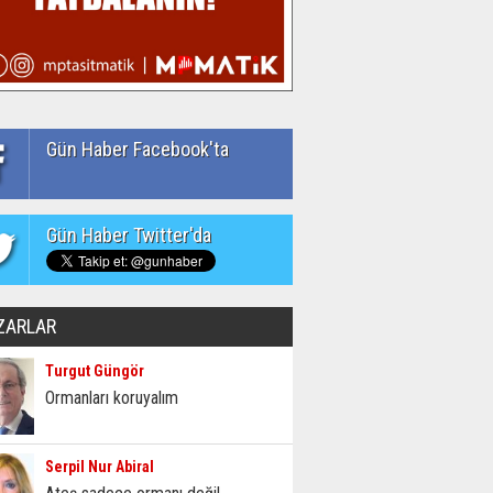
Gün Haber Facebook'ta
Gün Haber Twitter'da
ZARLAR
Turgut Güngör
Ormanları koruyalım
Serpil Nur Abiral