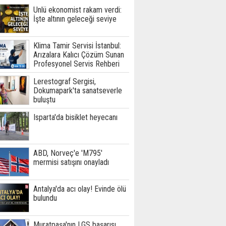
Ünlü ekonomist rakam verdi:
İşte altının geleceği seviye
Klima Tamir Servisi İstanbul:
Arızalara Kalıcı Çözüm Sunan
Profesyonel Servis Rehberi
Lerestograf Sergisi,
Dokumapark'ta sanatseverle
buluştu
Isparta'da bisiklet heyecanı
ABD, Norveç'e 'M795'
mermisi satışını onayladı
Antalya'da acı olay! Evinde ölü
bulundu
Muratpaşa'nın LGS başarısı