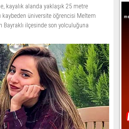
e, kayalık alanda yaklaşık 25 metre
ı kaybeden üniversite öğrencisi Meltem
n Bayraklı ilçesinde son yolculuğuna