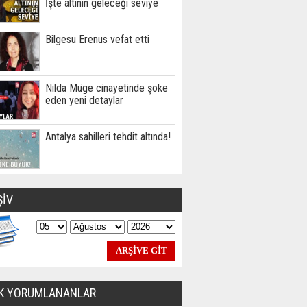
İşte altının geleceği seviye
Bilgesu Erenus vefat etti
Nilda Müge cinayetinde şoke
eden yeni detaylar
Antalya sahilleri tehdit altında!
ŞİV
K YORUMLANANLAR