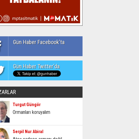
Gün Haber Facebook'ta
Gün Haber Twitter'da
ZARLAR
Turgut Güngör
Ormanları koruyalım
Serpil Nur Abiral