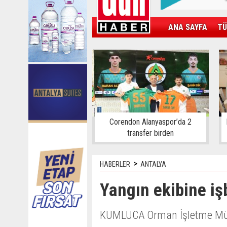
ANA SAYFA
TÜ
KAMPÜS
SPOR
GÜN'ÜN ÜRÜNÜ
Corendon Alanyaspor’da 2
transfer birden
>
HABERLER
ANTALYA
Yangın ekibine iş
KUMLUCA Orman İşletme Müdü