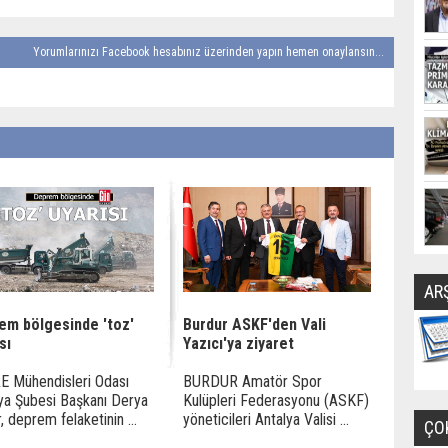
Yorumlarınızı Facebook hesabınız üzerinden yapın hemen onaylansın...
AR
em bölgesinde 'toz'
Burdur ASKF'den Vali
sı
Yazıcı'ya ziyaret
 Mühendisleri Odası
BURDUR Amatör Spor
ya Şubesi Başkanı Derya
Kulüpleri Federasyonu (ASKF)
, deprem felaketinin ...
yöneticileri Antalya Valisi ...
ÇO