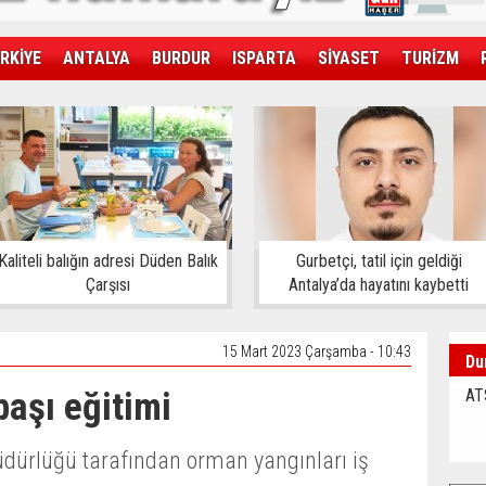
RKİYE
ANTALYA
BURDUR
ISPARTA
SİYASET
TURİZM
SAĞLIK
EKONOMİ
DÜNYA
Kaliteli balığın adresi Düden Balık
Gurbetçi, tatil için geldiği
Çarşısı
Antalya’da hayatını kaybetti
15 Mart 2023 Çarşamba - 10:43
Du
başı eğitimi
AT
rlüğü tarafından orman yangınları iş