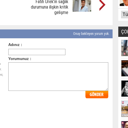
Fatih Ürek'in sağlık
durumuna ilişkin kritik
gelişme
ÇO
Onay bekleyen yorum yok.
ı
r.
ni,