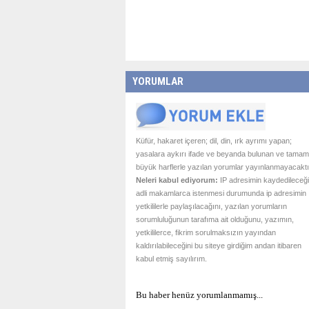
YORUMLAR
Küfür, hakaret içeren; dil, din, ırk ayrımı yapan;
yasalara aykırı ifade ve beyanda bulunan ve tamam
büyük harflerle yazılan yorumlar yayınlanmayacaktı
Neleri kabul ediyorum:
IP adresimin kaydedileceği
adli makamlarca istenmesi durumunda ip adresimin
yetkililerle paylaşılacağını, yazılan yorumların
sorumluluğunun tarafıma ait olduğunu, yazımın,
yetkililerce, fikrim sorulmaksızın yayından
kaldırılabileceğini bu siteye girdiğim andan itibaren
kabul etmiş sayılırım.
Bu haber henüz yorumlanmamış...