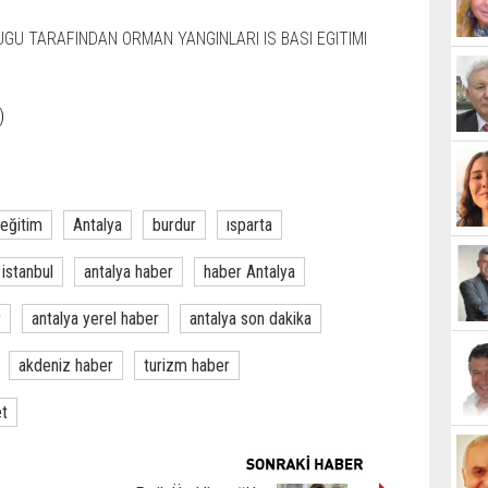
)
eğitim
Antalya
burdur
ısparta
istanbul
antalya haber
haber Antalya
r
antalya yerel haber
antalya son dakika
akdeniz haber
turizm haber
et