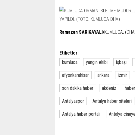
Ramazan SARIKAYALI/
KUMLUCA, (DHA
Etiketler:
kumluca
yangın ekibi
işbaşı
afyonkarahisar
ankara
izmir
son dakika haber
akdeniz
habe
Antalyaspor
Antalya haber siteleri
Antalya haber portalı
Antalya cinay