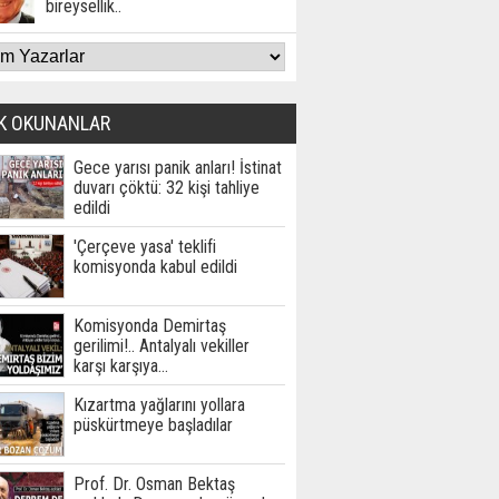
bireysellik..
K OKUNANLAR
Gece yarısı panik anları! İstinat
duvarı çöktü: 32 kişi tahliye
edildi
'Çerçeve yasa' teklifi
komisyonda kabul edildi
Komisyonda Demirtaş
gerilimi!.. Antalyalı vekiller
karşı karşıya…
Kızartma yağlarını yollara
püskürtmeye başladılar
Prof. Dr. Osman Bektaş