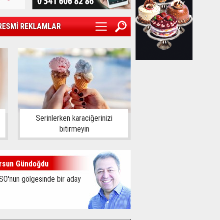
RESMİ REKLAMLAR
Serinlerken karaciğerinizi
bitirmeyin
rsun Gündoğdu
SO'nun gölgesinde bir aday