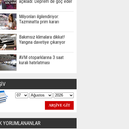
açıkladı: Deprem de göç eder
Milyonları ilgilendiriyor:
Tazminatta prim kararı
Bakımsız klimalara dikkat!
Yangına davetiye çıkarıyor
AVM otoparklarına 3 saat
kuralı hatırlatması
ŞİV
K YORUMLANANLAR