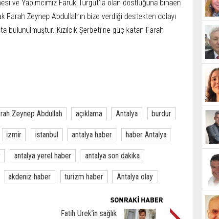
mesi ve Yapımcımız Faruk Turgut’la olan dostluğuna binaen
ak Farah Zeynep Abdullah’ın bize verdiği destekten dolayı
şta bulunulmuştur. Kızılcık Şerbeti’ne güç katan Farah
rah Zeynep Abdullah
açıklama
Antalya
burdur
izmir
istanbul
antalya haber
haber Antalya
r
antalya yerel haber
antalya son dakika
akdeniz haber
turizm haber
Antalya olay
Fatih Ürek'in sağlık