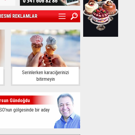
RESMİ REKLAMLAR
Serinlerken karaciğerinizi
bitirmeyin
rsun Gündoğdu
SO'nun gölgesinde bir aday