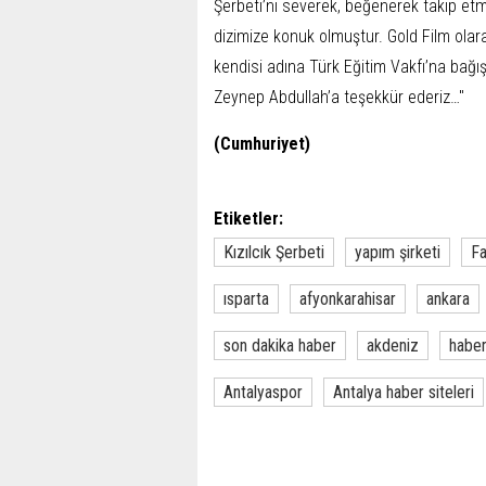
Şerbeti’ni severek, beğenerek takip et
dizimize konuk olmuştur. Gold Film olar
kendisi adına Türk Eğitim Vakfı’na bağı
Zeynep Abdullah’a teşekkür ederiz…"
(Cumhuriyet)
Etiketler:
Kızılcık Şerbeti
yapım şirketi
Fa
ısparta
afyonkarahisar
ankara
son dakika haber
akdeniz
habe
Antalyaspor
Antalya haber siteleri