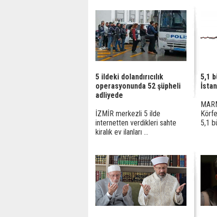
5 ildeki dolandırıcılık
5,1 
operasyonunda 52 şüpheli
İstan
adliyede
MARM
İZMİR merkezli 5 ilde
Körfe
internetten verdikleri sahte
5,1 b
kiralık ev ilanları ...