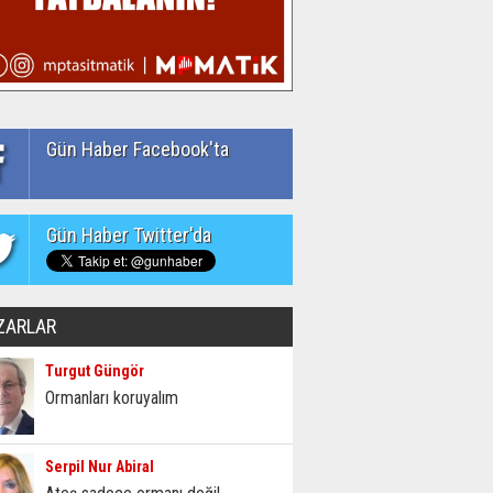
Gün Haber Facebook'ta
Gün Haber Twitter'da
ZARLAR
Turgut Güngör
Ormanları koruyalım
Serpil Nur Abiral