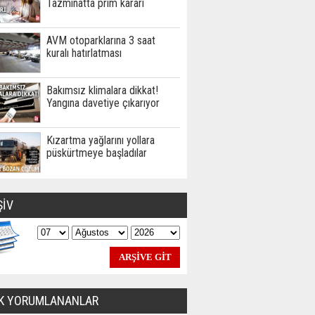
Tazminatta prim kararı
AVM otoparklarına 3 saat
kuralı hatırlatması
Bakımsız klimalara dikkat!
Yangına davetiye çıkarıyor
Kızartma yağlarını yollara
püskürtmeye başladılar
ŞİV
K YORUMLANANLAR