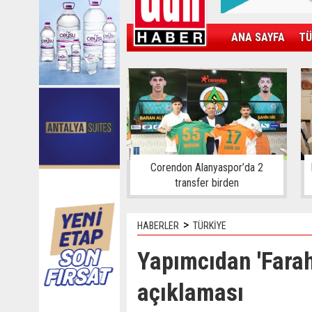
ANA SAYFA
TÜ
KAMPÜS
SPOR
GÜN'ÜN ÜRÜNÜ
Corendon Alanyaspor’da 2
transfer birden
>
HABERLER
TÜRKİYE
Yapımcıdan 'Fara
açıklaması