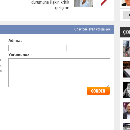
durumuna ilişkin kritik
gelişme
Onay bekleyen yorum yok.
ÇO
ı
r.
ni,