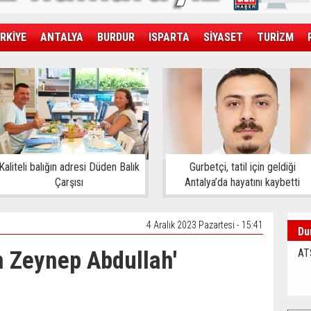
RKİYE
ANTALYA
BURDUR
ISPARTA
SİYASET
TURİZM
SAĞLIK
EKONOMİ
DÜNYA
Kaliteli balığın adresi Düden Balık
Gurbetçi, tatil için geldiği
Çarşısı
Antalya’da hayatını kaybetti
4 Aralık 2023 Pazartesi - 15:41
Du
h Zeynep Abdullah'
AT