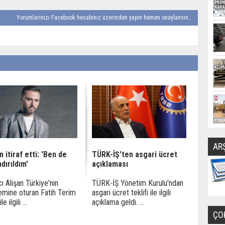
Yorumlarınızı Facebook hesabınız üzerinden yapın hemen onaylansın...
AR
n itiraf etti: 'Ben de
TÜRK-İŞ'ten asgari ücret
dırıldım'
açıklaması
cı Alişan Türkiye'nin
TÜRK-İŞ Yönetim Kurulu'ndan
mine oturan Fatih Terim
asgari ücret teklifi ile ilgili
e ilgili ...
açıklama geldi. ...
ÇO