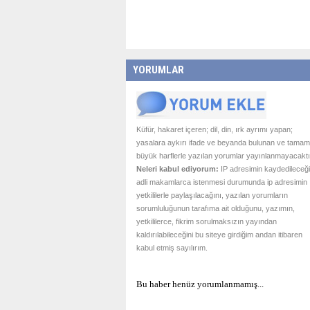
YORUMLAR
Küfür, hakaret içeren; dil, din, ırk ayrımı yapan;
yasalara aykırı ifade ve beyanda bulunan ve tamam
büyük harflerle yazılan yorumlar yayınlanmayacaktı
Neleri kabul ediyorum:
IP adresimin kaydedileceği
adli makamlarca istenmesi durumunda ip adresimin
yetkililerle paylaşılacağını, yazılan yorumların
sorumluluğunun tarafıma ait olduğunu, yazımın,
yetkililerce, fikrim sorulmaksızın yayından
kaldırılabileceğini bu siteye girdiğim andan itibaren
kabul etmiş sayılırım.
Bu haber henüz yorumlanmamış...