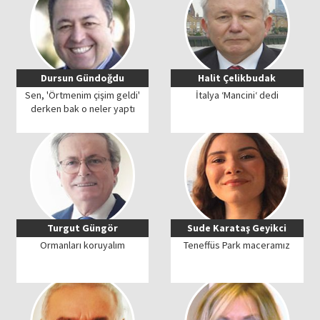
Dursun Gündoğdu
Halit Çelikbudak
Sen, 'Örtmenim çişim geldi'
İtalya ‘Mancini‘ dedi
derken bak o neler yaptı
Turgut Güngör
Sude Karataş Geyikci
Ormanları koruyalım
Teneffüs Park maceramız