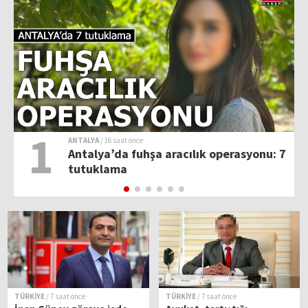
1
ANTALYA
/ 16 saat önce
Antalya’da fuhşa aracılık operasyonu: 7
tutuklama
TÜRKİYE
/ 7 saat önce
TÜRKİYE
/ 7 saat önce