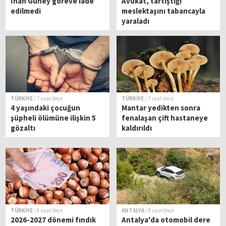
İnan Güney göreve iade
Avukat, tartıştığı
edilmedi
meslektaşını tabancayla
yaraladı
TÜRKİYE
/ 7 saat önce
TÜRKİYE
/ 7 saat önce
4 yaşındaki çocuğun
Mantar yedikten sonra
şüpheli ölümüne ilişkin 5
fenalaşan çift hastaneye
gözaltı
kaldırıldı
TÜRKİYE
/ 8 saat önce
ANTALYA
/ 8 saat önce
2026-2027 dönemi fındık
Antalya'da otomobil dere