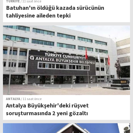
TÜRKİYE
/ 11 saat önce
Batuhan'ın öldüğü kazada sürücünün
tahliyesine aileden tepki
ANTALYA
/ 11 saat önce
Antalya Büyükşehir'deki rüşvet
soruşturmasında 2 yeni gözaltı