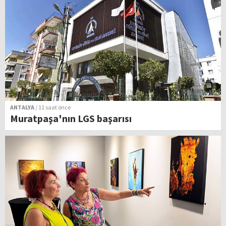
ANTALYA
/ 11 saat önce
Muratpaşa'nın LGS başarısı