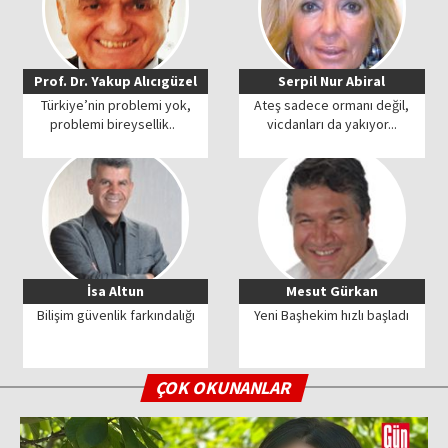
Prof. Dr. Yakup Alıcıgüzel
Serpil Nur Abiral
Türkiye’nin problemi yok,
Ateş sadece ormanı değil,
problemi bireysellik..
vicdanları da yakıyor...
İsa Altun
Mesut Gürkan
Bilişim güvenlik farkındalığı
Yeni Başhekim hızlı başladı
ÇOK OKUNANLAR