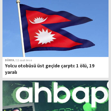
DÜNYA
/ 11 saat önce
Yolcu otobüsü üst geçide çarptı: 1 ölü, 19
yaralı