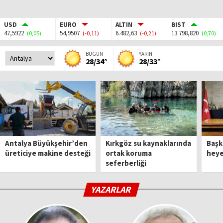
USD
EURO
ALTIN
BIST
47,5922
54,9507
6.482,63
13.798,820
(0,05)
(-0,11)
(-0,21)
(0,70)
BUGÜN
YARIN
28/34°
28/33°
Antalya Büyükşehir’den
Kırkgöz su kaynaklarında
Başk
üreticiye makine desteği
ortak koruma
heyet
seferberliği
YAZARLAR