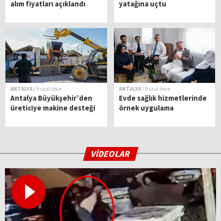
alım fiyatları açıklandı
yatağına uçtu
ANTALYA
/ 9 saat önce
ANTALYA
/ 9 saat önce
Antalya Büyükşehir’den
Evde sağlık hizmetlerinde
üreticiye makine desteği
örnek uygulama
VİDEOLAR