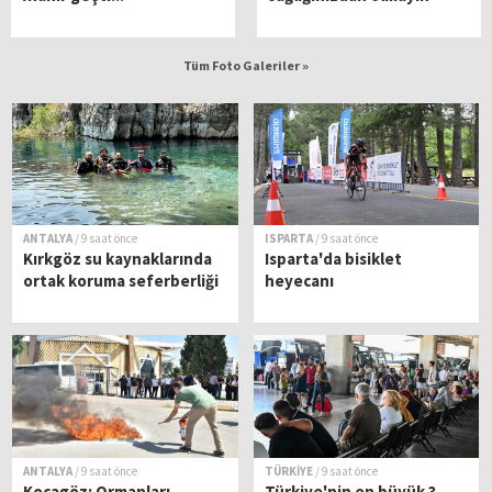
Tüm Foto Galeriler »
ANTALYA
/ 9 saat önce
ISPARTA
/ 9 saat önce
Kırkgöz su kaynaklarında
Isparta'da bisiklet
ortak koruma seferberliği
heyecanı
ANTALYA
/ 9 saat önce
TÜRKİYE
/ 9 saat önce
Kocagöz: Ormanları
Türkiye'nin en büyük 3