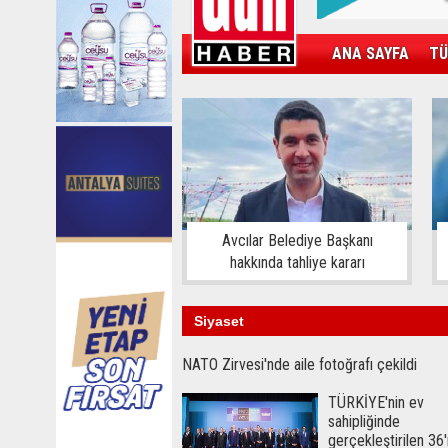
ANA SAYFA
TÜ
KAMPÜS
SPOR
GÜN'ÜN ÜRÜNÜ
Avcılar Belediye Başkanı
hakkında tahliye kararı
Siyaset
NATO Zirvesi'nde aile fotoğrafı çekildi
TÜRKİYE'nin ev
sahipliğinde
gerçekleştirilen 36'