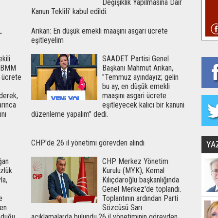
Değişiklik Yapılmasına Dair
Kanun Teklifi' kabul edildi.
L
Arıkan: En düşük emekli maaşını asgari ücrete
eşitleyelim
kili
SAADET Partisi Genel
 TBMM
Başkanı Mahmut Arıkan,
i ücrete
"Temmuz ayındayız; gelin
bu ay, en düşük emekli
ederek,
maaşını asgari ücrete
arınca
eşitleyecek kalıcı bir kanuni
ını
düzenleme yapalım" dedi.
CHP'de 26 il yönetimi görevden alındı
YA
ğan
CHP Merkez Yönetim
üzlük
Kurulu (MYK), Kemal
la,
Kılıçdaroğlu başkanlığında
Genel Merkez'de toplandı.
e
Toplantının ardından Parti
den
Sözcüsü Sarı
nduğu
açıklamalarda bulundu.26 il yönetiminin görevden