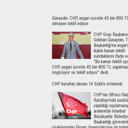
Günaydın: CHP, asgari ücretin 45 bin 800 T
olmasını teklif ediyor
CHP Grup Başkanve
Gökhan Günaydın,
Başkanlığı'na asgar
ilişkin kanun teklifi
sunduklarını ifade 
"Bu kanun teklifi uy
CHP, asgari ücretin 45 bin 800 TL yapılmas
öngörüyor ve teklif ediyor" dedi.
CHP kurultay davası 16 Eylül'e ertelendi
CHP’nin 38’inci Ola
Kurultayı’nda usuls
yapıldığı suçlamasıy
aralarında İstanbul
Büyükşehir Belediy
Başkanlığı görevin
uzaklaştırılan Ekrem İmamoğlu’nun da bulu