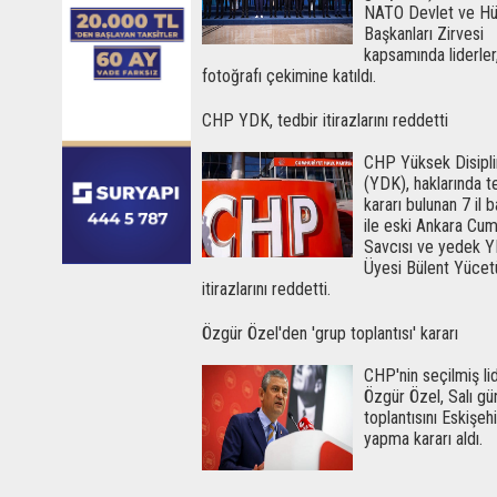
NATO Devlet ve H
Başkanları Zirvesi
kapsamında liderler,
fotoğrafı çekimine katıldı.
CHP YDK, tedbir itirazlarını reddetti
CHP Yüksek Disipli
(YDK), haklarında t
kararı bulunan 7 il 
ile eski Ankara Cum
Savcısı ve yedek 
Üyesi Bülent Yücet
itirazlarını reddetti.
Özgür Özel'den 'grup toplantısı' kararı
CHP'nin seçilmiş lid
Özgür Özel, Salı gü
toplantısını Eskişeh
yapma kararı aldı.