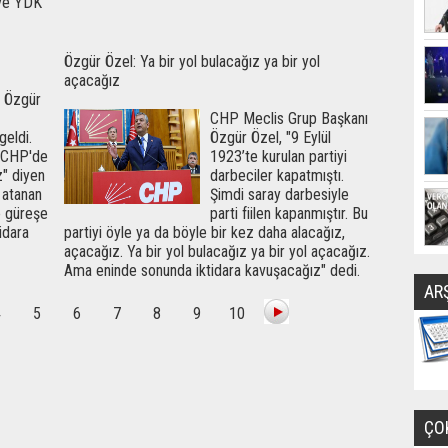
 ve YDK
Özgür Özel: Ya bir yol bulacağız ya bir yol
açacağız
i Özgür
CHP Meclis Grup Başkanı
geldi.
Özgür Özel, "9 Eylül
ü CHP'de
1923’te kurulan partiyi
z" diyen
darbeciler kapatmıştı.
 atanan
Şimdi saray darbesiyle
e güreşe
parti fiilen kapanmıştır. Bu
tidara
partiyi öyle ya da böyle bir kez daha alacağız,
açacağız. Ya bir yol bulacağız ya bir yol açacağız.
Ama eninde sonunda iktidara kavuşacağız" dedi.
AR
4
5
6
7
8
9
10
ÇO