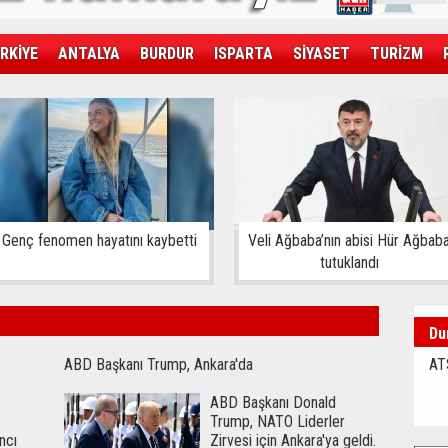
RKİYE
ANTALYA
BURDUR
ISPARTA
SİYASET
TURİZM
SAĞLIK
EKONOMİ
DÜNYA
Genç fenomen hayatını kaybetti
Veli Ağbaba’nın abisi Hür Ağbab
tutuklandı
Du
ABD Başkanı Trump, Ankara'da
AT
ABD Başkanı Donald
Trump, NATO Liderler
ncı
Zirvesi için Ankara'ya geldi.