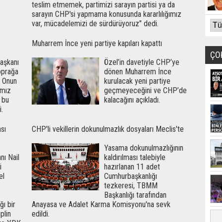
teslim etmemek, partimizi sarayın partisi ya da
sarayın CHP'si yapmama konusunda kararlılığımız
var, mücadelemizi de sürdürüyoruz" dedi.
Muharrem İnce yeni partiye kapıları kapattı
ÇO
aşkanı
Özel’in davetiyle CHP’ye
oprağa
dönen Muharrem İnce
. Onun
kurulacak yeni partiye
ımız
geçmeyeceğini ve CHP’de
 bu
kalacağını açıkladı.
.
sı
CHP'li vekillerin dokunulmazlık dosyaları Meclis'te
Yasama dokunulmazlığının
nı Nail
kaldırılması talebiyle
i
hazırlanan 11 adet
el
Cumhurbaşkanlığı
tezkeresi, TBMM
Başkanlığı tarafından
ğı bir
Anayasa ve Adalet Karma Komisyonu'na sevk
iplin
edildi.