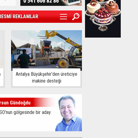
RESMİ REKLAMLAR
a
Antalya Büyükşehir’den üreticiye
makine desteği
rsun Gündoğdu
SO'nun gölgesinde bir aday