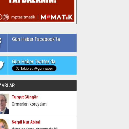
Gün Haber Facebook'ta
Gün Haber Twitter'da
ZARLAR
Turgut Güngör
Ormanları koruyalım
Serpil Nur Abiral