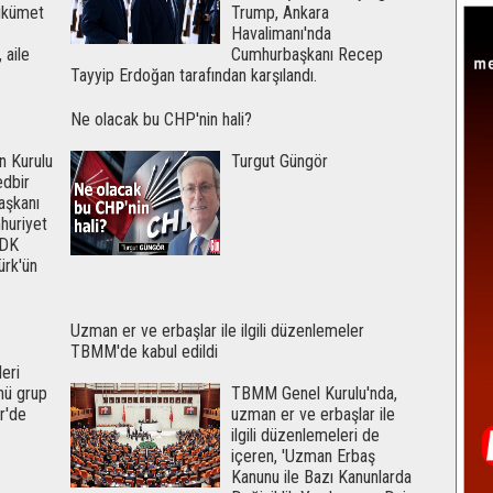
ükümet
Trump, Ankara
Havalimanı'nda
 aile
Cumhurbaşkanı Recep
Tayyip Erdoğan tarafından karşılandı.
Ne olacak bu CHP'nin hali?
n Kurulu
Turgut Güngör
edbir
başkanı
huriyet
YDK
ürk'ün
Uzman er ve erbaşlar ile ilgili düzenlemeler
TBMM'de kabul edildi
eri
nü grup
TBMM Genel Kurulu'nda,
ir'de
uzman er ve erbaşlar ile
ilgili düzenlemeleri de
içeren, 'Uzman Erbaş
Kanunu ile Bazı Kanunlarda