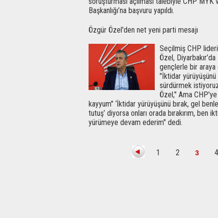
soruşturması açılması talebiyle CHP MYK
Başkanlığı’na başvuru yapıldı.
Özgür Özel'den net yeni parti mesajı
Seçilmiş CHP lider
Özel, Diyarbakır’da
gençlerle bir araya 
"İktidar yürüyüşün
sürdürmek istiyoru
Özel," Ama CHP'ye
kayyum" ‘İktidar yürüyüşünü bırak, gel benl
tutuş’ diyorsa onları orada bırakırım, ben ik
yürümeye devam ederim" dedi.
1
2
3