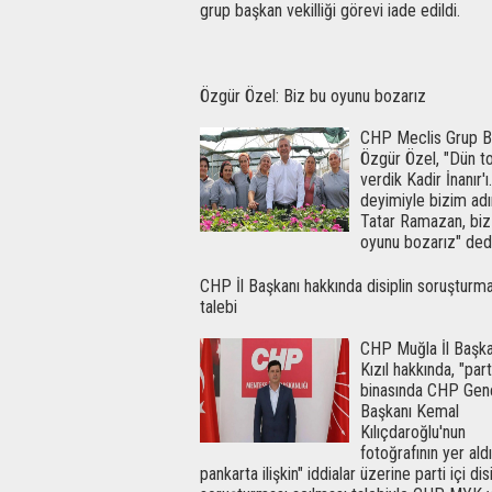
grup başkan vekilliği görevi iade edildi.
Özgür Özel: Biz bu oyunu bozarız
CHP Meclis Grup B
Özgür Özel, "Dün t
verdik Kadir İnanır'ı
deyimiyle bizim ad
Tatar Ramazan, biz
oyunu bozarız" dedi
CHP İl Başkanı hakkında disiplin soruşturma
talebi
CHP Muğla İl Başka
Kızıl hakkında, "part
binasında CHP Gen
Başkanı Kemal
Kılıçdaroğlu'nun
fotoğrafının yer aldı
pankarta ilişkin" iddialar üzerine parti içi dis