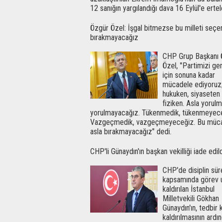
12 sanığın yargılandığı dava 16 Eylül'e ertel
Özgür Özel: İşgal bitmezse bu milleti seçe
bırakmayacağız
CHP Grup Başkanı 
Özel, "Partimizi ge
için sonuna kadar
mücadele ediyoruz
hukuken, siyaseten
fiziken. Asla yorulm
yorulmayacağız. Tükenmedik, tükenmeyece
Vazgeçmedik, vazgeçmeyeceğiz. Bu müca
asla bırakmayacağız" dedi.
CHP'li Günaydın'ın başkan vekilliği iade edil
CHP'de disiplin sür
kapsamında görev 
kaldırılan İstanbul
Milletvekili Gökhan
Günaydın'ın, tedbir 
kaldırılmasının ardı