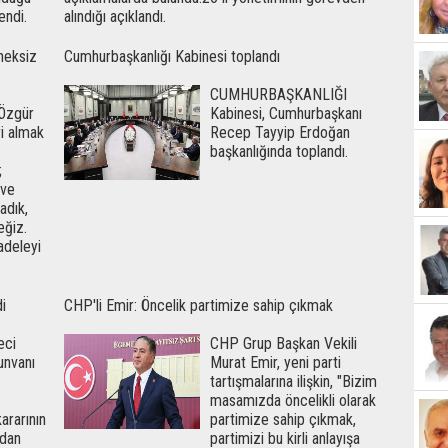
endi.
alındığı açıklandı.
neksiz
Cumhurbaşkanlığı Kabinesi toplandı
CUMHURBAŞKANLIĞI
Özgür
Kabinesi, Cumhurbaşkanı
ri almak
Recep Tayyip Erdoğan
başkanlığında toplandı.
;
 ve
adık,
ğiz.
deleyi
di
CHP'li Emir: Öncelik partimize sahip çıkmak
eci
CHP Grup Başkan Vekili
unvanı
Murat Emir, yeni parti
tartışmalarına ilişkin, "Bizim
masamızda öncelikli olarak
kararının
partimize sahip çıkmak,
ndan
partimizi bu kirli anlayışa