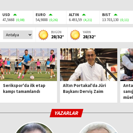
USD
EURO
ALTIN
BIST
47,5668
54,9888
6.493,59
13.703,130
(0,08)
(0,26)
(4,21)
(0,11)
BUGÜN
YARIN
28/32°
28/32°
Serikspor'da ilk etap
Altın Portakal'da Jüri
Anta
kampı tamamlandı
Başkanı Derviş Zaim
sanığ
müe
YAZARLAR