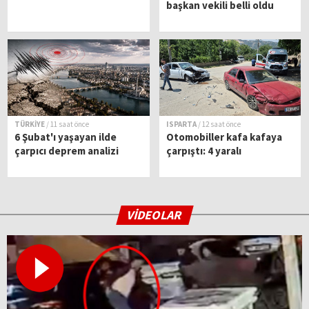
başkan vekili belli oldu
TÜRKİYE
/ 11 saat önce
ISPARTA
/ 12 saat önce
6 Şubat'ı yaşayan ilde
Otomobiller kafa kafaya
çarpıcı deprem analizi
çarpıştı: 4 yaralı
VİDEOLAR