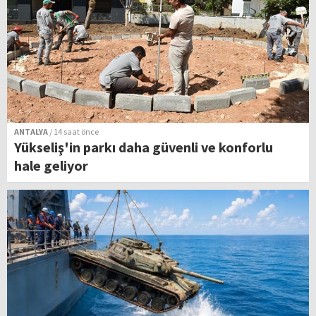
ANTALYA
/ 14 saat önce
Yükseliş'in parkı daha güvenli ve konforlu
hale geliyor