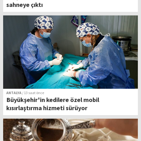
sahneye çıktı
ANTALYA
/ 13 saat önce
Büyükşehir'in kedilere özel mobil
kısırlaştırma hizmeti sürüyor