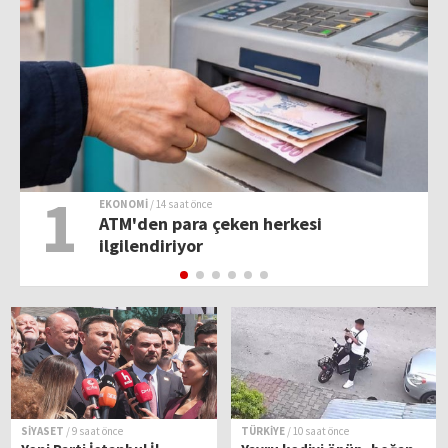
1
EKONOMİ
/ 14 saat önce
ATM'den para çeken herkesi
ilgilendiriyor
SİYASET
/ 9 saat önce
TÜRKİYE
/ 10 saat önce