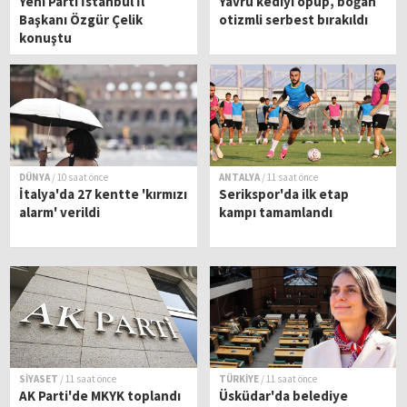
Yeni Parti İstanbul İl
Yavru kediyi öpüp, boğan
Başkanı Özgür Çelik
otizmli serbest bırakıldı
konuştu
DÜNYA
/ 10 saat önce
ANTALYA
/ 11 saat önce
İtalya'da 27 kentte 'kırmızı
Serikspor'da ilk etap
alarm' verildi
kampı tamamlandı
SİYASET
/ 11 saat önce
TÜRKİYE
/ 11 saat önce
AK Parti'de MKYK toplandı
Üsküdar'da belediye