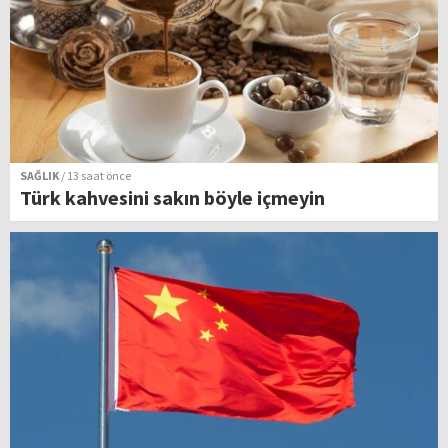
SAĞLIK
/ 13 saat önce
Türk kahvesini sakın böyle içmeyin