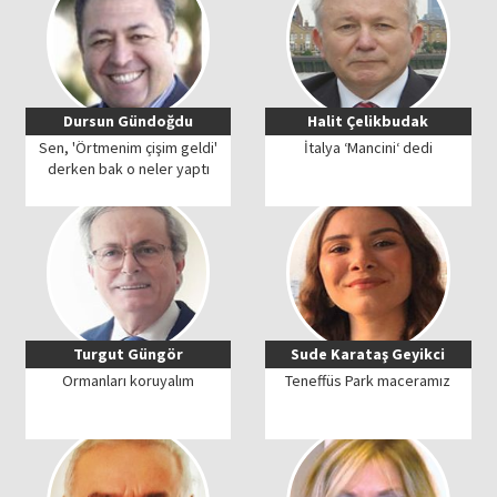
Dursun Gündoğdu
Halit Çelikbudak
Sen, 'Örtmenim çişim geldi'
İtalya ‘Mancini‘ dedi
derken bak o neler yaptı
Turgut Güngör
Sude Karataş Geyikci
Ormanları koruyalım
Teneffüs Park maceramız