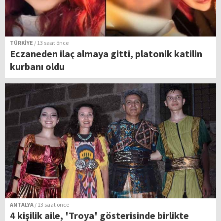
TÜRKİYE
/ 13 saat önce
Eczaneden ilaç almaya gitti, platonik katilin
kurbanı oldu
ANTALYA
/ 13 saat önce
4 kişilik aile, 'Troya' gösterisinde birlikte