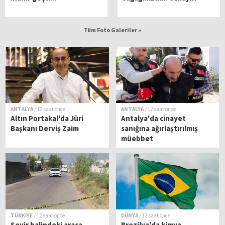
Tüm Foto Galeriler »
ANTALYA
/ 12 saat önce
ANTALYA
/ 12 saat önce
Altın Portakal'da Jüri
Antalya'da cinayet
Başkanı Derviş Zaim
sanığına ağırlaştırılmış
müebbet
TÜRKİYE
/ 12 saat önce
DÜNYA
/ 12 saat önce
Seyir halindeki araca
Brezilya'da kimya