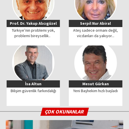
Prof. Dr. Yakup Alıcıgüzel
Serpil Nur Abiral
Türkiye’nin problemi yok,
Ateş sadece ormanı değil,
problemi bireysellik..
vicdanları da yakıyor...
İsa Altun
Mesut Gürkan
Bilişim güvenlik farkındalığı
Yeni Başhekim hızlı başladı
ÇOK OKUNANLAR