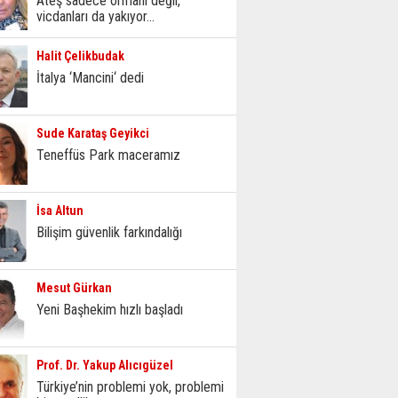
Ateş sadece ormanı değil,
vicdanları da yakıyor...
Halit Çelikbudak
İtalya ‘Mancini‘ dedi
Sude Karataş Geyikci
Teneffüs Park maceramız
İsa Altun
Bilişim güvenlik farkındalığı
Mesut Gürkan
Yeni Başhekim hızlı başladı
Prof. Dr. Yakup Alıcıgüzel
Türkiye’nin problemi yok, problemi