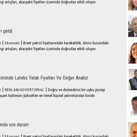
i artışları, akaryakıt fiyatları üzerinde doğrudan etkili oluyor.
m geldi
|
|
4
Ekonomi
Brent petrol fiyatlarındaki hareketlilik, döviz kurundaki
i artışları, akaryakıt fiyatları üzerinde doğrudan etkili oluyor.
çiminde Lateks Yatak Fiyatları Ve Değer Analizi
|
|
8
REKLAM/ADVERTORIAL
Doğru ve dinlendirici bir uyku yüzeyi
m kalitesini yükselten en temel kişisel yatırımlardan biridir.
arında son durum
|
|
5
Ekonomi
Brent petrol fiyatlarındaki hareketlilik, döviz kurundaki