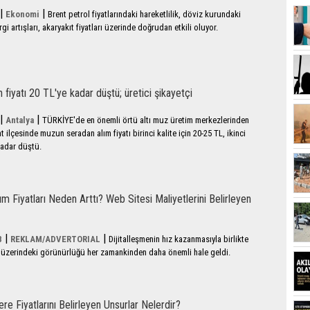
|
|
Ekonomi
Brent petrol fiyatlarındaki hareketlilik, döviz kurundaki
i artışları, akaryakıt fiyatları üzerinde doğrudan etkili oluyor.
fiyatı 20 TL'ye kadar düştü; üretici şikayetçi
|
|
Antalya
TÜRKİYE'de en önemli örtü altı muz üretim merkezlerinden
 ilçesinde muzun seradan alım fiyatı birinci kalite için 20-25 TL, ikinci
 kadar düştü.
 Fiyatları Neden Arttı? Web Sitesi Maliyetlerini Belirleyen
|
|
8
REKLAM/ADVERTORIAL
Dijitalleşmenin hız kazanmasıyla birlikte
et üzerindeki görünürlüğü her zamankinden daha önemli hale geldi.
 Fiyatlarını Belirleyen Unsurlar Nelerdir?