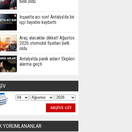
belli oldu
İnşaatta acı son! Antalya'da bir
işçi hayatını kaybetti
Araç alacaklar dikkat! Ağustos
2026 otomobil fiyatları belli
oldu
Antalya'da panik anları! Ekipleri
alarma geçti
ŞİV
K YORUMLANANLAR