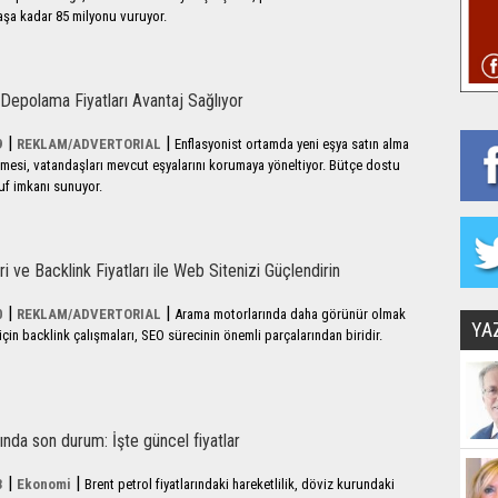
şa kadar 85 milyonu vuruyor.
 Depolama Fiyatları Avantaj Sağlıyor
|
|
9
REKLAM/ADVERTORIAL
Enflasyonist ortamda yeni eşya satın alma
lmesi, vatandaşları mevcut eşyalarını korumaya yöneltiyor. Bütçe dostu
ruf imkanı sunuyor.
i ve Backlink Fiyatları ile Web Sitenizi Güçlendirin
|
|
0
REKLAM/ADVERTORIAL
Arama motorlarında daha görünür olmak
YA
 için backlink çalışmaları, SEO sürecinin önemli parçalarından biridir.
rında son durum: İşte güncel fiyatlar
|
|
3
Ekonomi
Brent petrol fiyatlarındaki hareketlilik, döviz kurundaki