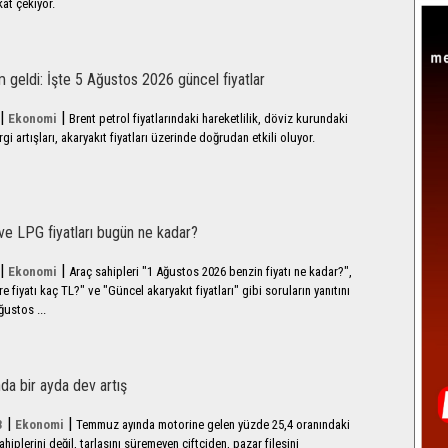
at çekiyor.
m geldi: İşte 5 Ağustos 2026 güncel fiyatlar
|
|
Ekonomi
Brent petrol fiyatlarındaki hareketlilik, döviz kurundaki
i artışları, akaryakıt fiyatları üzerinde doğrudan etkili oluyor.
ve LPG fiyatları bugün ne kadar?
|
|
Ekonomi
Araç sahipleri "1 Ağustos 2026 benzin fiyatı ne kadar?",
e fiyatı kaç TL?" ve "Güncel akaryakıt fiyatları" gibi soruların yanıtını
ğustos ...
nda bir ayda dev artış
|
|
3
Ekonomi
Temmuz ayında motorine gelen yüzde 25,4 oranındaki
hiplerini değil, tarlasını süremeyen çiftçiden, pazar filesini