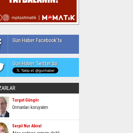
Gün Haber Facebook'ta
Gün Haber Twitter'da
ZARLAR
Turgut Güngör
Ormanları koruyalım
Serpil Nur Abiral