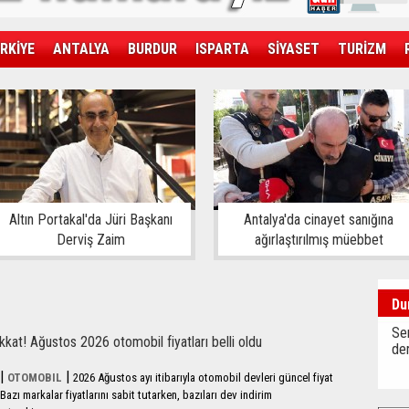
RKİYE
ANTALYA
BURDUR
ISPARTA
SİYASET
TURİZM
SAĞLIK
EKONOMİ
DÜNYA
Altın Portakal'da Jüri Başkanı
Antalya'da cinayet sanığına
Derviş Zaim
ağırlaştırılmış müebbet
Du
Sen
kkat! Ağustos 2026 otomobil fiyatları belli oldu
der
|
|
OTOMOBIL
2026 Ağustos ayı itibarıyla otomobil devleri güncel fiyat
. Bazı markalar fiyatlarını sabit tutarken, bazıları dev indirim