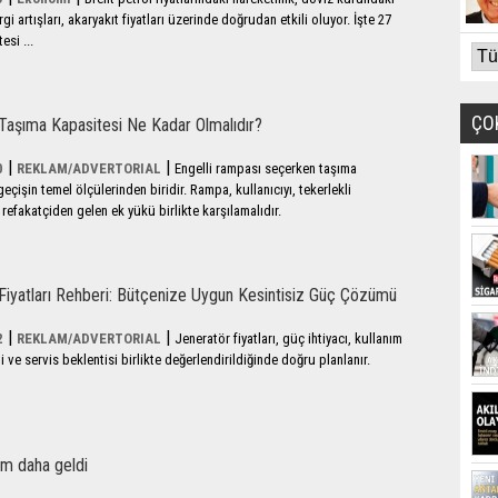
i artışları, akaryakıt fiyatları üzerinde doğrudan etkili oluyor. İşte 27
si ...
ÇO
Taşıma Kapasitesi Ne Kadar Olmalıdır?
|
|
0
REKLAM/ADVERTORIAL
Engelli rampası seçerken taşıma
eçişin temel ölçülerinden biridir. Rampa, kullanıcıyı, tekerlekli
refakatçiden gelen ek yükü birlikte karşılamalıdır.
Fiyatları Rehberi: Bütçenize Uygun Kesintisiz Güç Çözümü
|
|
2
REKLAM/ADVERTORIAL
Jeneratör fiyatları, güç ihtiyacı, kullanım
i ve servis beklentisi birlikte değerlendirildiğinde doğru planlanır.
am daha geldi