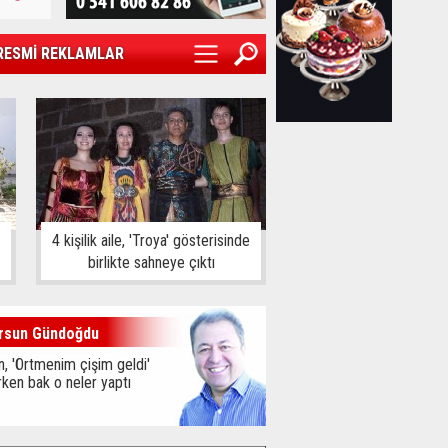
RESMİ REKLAMLAR
4 kişilik aile, 'Troya' gösterisinde
birlikte sahneye çıktı
rsun Gündoğdu
, 'Örtmenim çişim geldi'
ken bak o neler yaptı