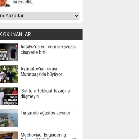
bireysellik..
K OKUNANLAR
Antalya'da yol verme kavgası
cinayetle bitti
Aytmatov'un mirası
Muratpaşa'da büyüyor
'Sahte e-tebligat tuzağına
düşmeyin'
Turizmde ağustos sevinci
Mechoviae: Engineering-