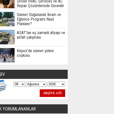
Driven HVAC Services ve AC
Repair Çözümlerinde Güvenilir
Teknik Hizmet Ortağınız
Sünnet Düğününde İkram ve
Eğlence Programı Nasıl
Planlanır?
ASAT'tan eş zamanlı altyapı ve
asfalt çalışması
Kepez'de sünnet şöleni
coşkusu
ŞİV
K YORUMLANANLAR