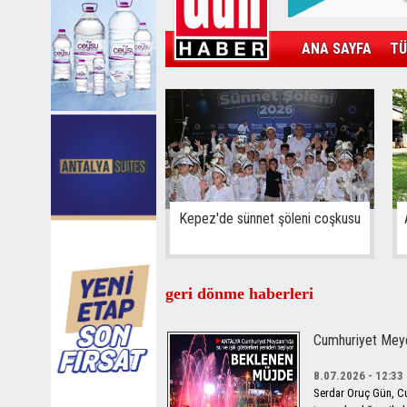
ANA SAYFA
TÜ
KAMPÜS
SPOR
GÜN'ÜN ÜRÜNÜ
Kepez'de sünnet şöleni coşkusu
geri dönme haberleri
Cumhuriyet Meyda
8.07.2026 - 12:33
Serdar Oruç Gün, Cu