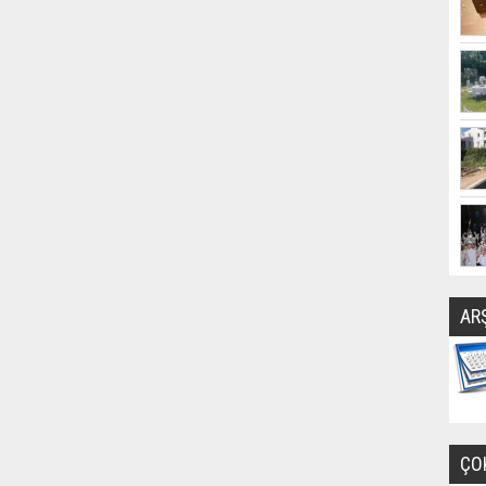
AR
ÇO