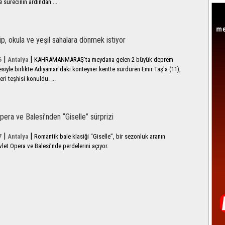
e sürecinin ardından ...
ip, okula ve yeşil sahalara dönmek istiyor
|
|
6
Antalya
KAHRAMANMARAŞ’ta meydana gelen 2 büyük deprem
esiyle birlikte Adıyaman'daki konteyner kentte sürdüren Emir Taş'a (11),
i teşhisi konuldu. ...
pera ve Balesi’nden “Giselle” sürprizi
|
|
7
Antalya
Romantik bale klasiği “Giselle”, bir sezonluk aranın
let Opera ve Balesi’nde perdelerini açıyor.