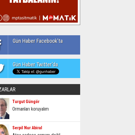
Gün Haber Facebook'ta
Gün Haber Twitter'da
ZARLAR
Turgut Güngör
Ormanları koruyalım
Serpil Nur Abiral