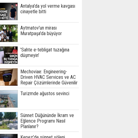
Antalya'da yol verme kavgası
cinayetle bitti
Aytmatov'un mirası
Muratpaşa'da büyüyor
'Sahte e-tebligat tuzağına
düşmeyin'
Mechoviae: Engineering-
Driven HVAC Services ve AC
Repair Çözümlerinde Güvenilir
Teknik Hizmet Ortağınız
Turizmde ağustos sevinci
Sünnet Düğününde İkram ve
Eğlence Programı Nasıl
Planlanır?
Kepez'de sünnet şöleni