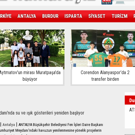
RKİYE
ANTALYA
BURDUR
ISPARTA
SİYASET
TURİZM
SAĞLIK
EKONOMİ
DÜNYA
Aytmatov'un mirası Muratpaşa'da
Corendon Alanyaspor’da 2
büyüyor
transfer birden
Du
AT
nı'nda su ve ışık gösterileri yeniden başlıyor
|
|
Antalya
ANTALYA Büyükşehir Belediyesi Fen İşleri Daire Başkanı
mhuriyet Meydanı'ndaki havuzun yenilenmesine yönelik projelerin