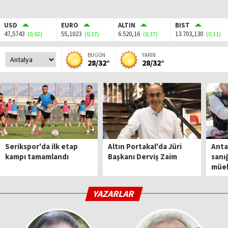
USD
EURO
ALTIN
BIST
47,5743
55,1023
6.520,16
13.703,130
(0,02)
(0,17)
(0,37)
(0,11)
BUGÜN
YARIN
28/32°
28/32°
Serikspor'da ilk etap
Altın Portakal'da Jüri
Anta
kampı tamamlandı
Başkanı Derviş Zaim
sanığ
müe
YAZARLAR