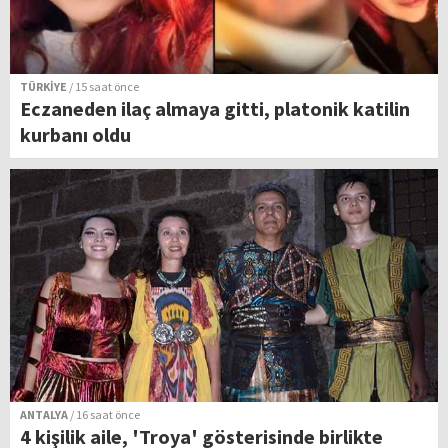
TÜRKİYE
/ 15 saat önce
Eczaneden ilaç almaya gitti, platonik katilin
kurbanı oldu
ANTALYA
/ 16 saat önce
4 kişilik aile, 'Troya' gösterisinde birlikte