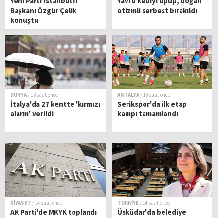
Yeni Parti İstanbul İl
Yavru kediyi öpüp, boğan
Başkanı Özgür Çelik
otizmli serbest bırakıldı
konuştu
DÜNYA
/ 13 saat önce
ANTALYA
/ 13 saat önce
İtalya'da 27 kentte 'kırmızı
Serikspor'da ilk etap
alarm' verildi
kampı tamamlandı
SİYASET
/ 14 saat önce
TÜRKİYE
/ 14 saat önce
AK Parti'de MKYK toplandı
Üsküdar'da belediye