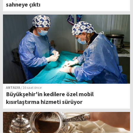
sahneye çıktı
ANTALYA
/ 16 saat önce
Büyükşehir'in kedilere özel mobil
kısırlaştırma hizmeti sürüyor