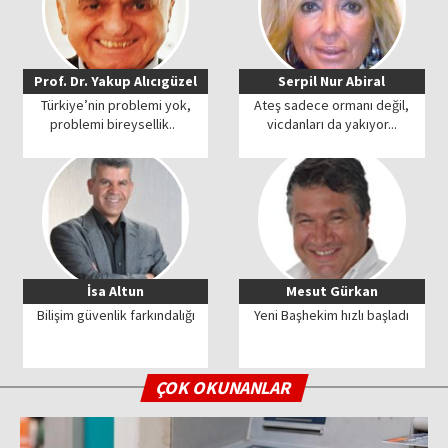
Prof. Dr. Yakup Alıcıgüzel
Serpil Nur Abiral
Türkiye’nin problemi yok,
Ateş sadece ormanı değil,
problemi bireysellik..
vicdanları da yakıyor...
İsa Altun
Mesut Gürkan
Bilişim güvenlik farkındalığı
Yeni Başhekim hızlı başladı
ÇOK OKUNANLAR