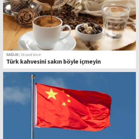
SAĞLIK
/ 16 saat önce
Türk kahvesini sakın böyle içmeyin