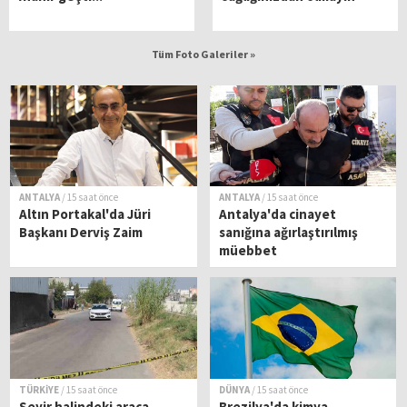
Tüm Foto Galeriler »
ANTALYA
/ 15 saat önce
ANTALYA
/ 15 saat önce
Altın Portakal'da Jüri
Antalya'da cinayet
Başkanı Derviş Zaim
sanığına ağırlaştırılmış
müebbet
TÜRKİYE
/ 15 saat önce
DÜNYA
/ 15 saat önce
Seyir halindeki araca
Brezilya'da kimya