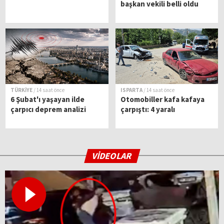
başkan vekili belli oldu
TÜRKİYE
/ 14 saat önce
ISPARTA
/ 14 saat önce
6 Şubat'ı yaşayan ilde
Otomobiller kafa kafaya
çarpıcı deprem analizi
çarpıştı: 4 yaralı
VİDEOLAR