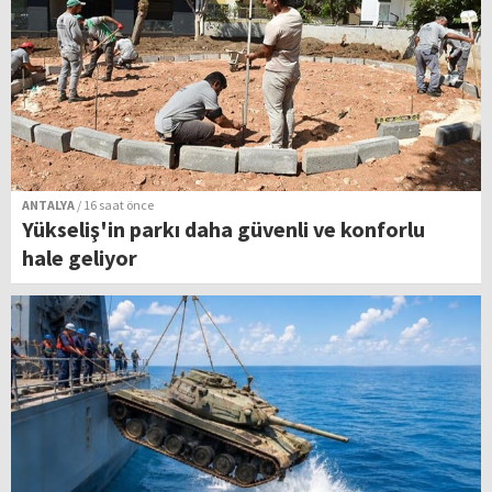
ANTALYA
/ 16 saat önce
Yükseliş'in parkı daha güvenli ve konforlu
hale geliyor