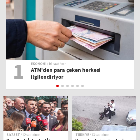
1
EKONOMİ
/ 16 saat önce
ATM'den para çeken herkesi
ilgilendiriyor
SİYASET
/ 12 saat önce
TÜRKİYE
/ 13 saat önce