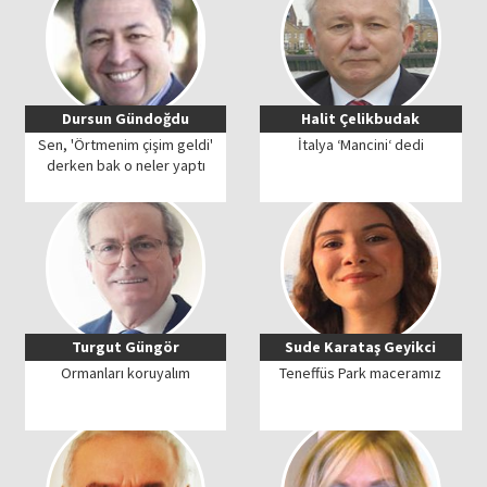
Dursun Gündoğdu
Halit Çelikbudak
Sen, 'Örtmenim çişim geldi'
İtalya ‘Mancini‘ dedi
derken bak o neler yaptı
Turgut Güngör
Sude Karataş Geyikci
Ormanları koruyalım
Teneffüs Park maceramız