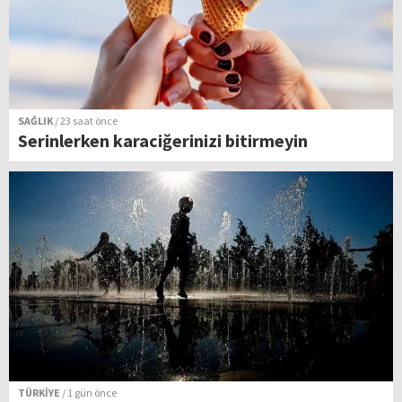
SAĞLIK
/ 23 saat önce
Serinlerken karaciğerinizi bitirmeyin
TÜRKİYE
/ 1 gün önce