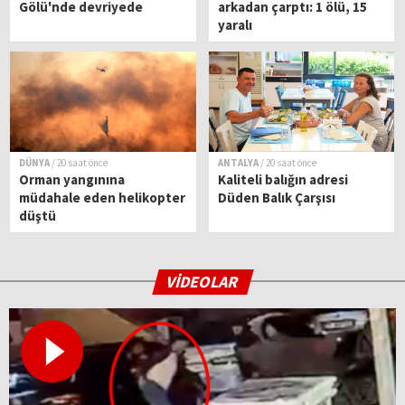
Gölü'nde devriyede
arkadan çarptı: 1 ölü, 15
yaralı
DÜNYA
/ 20 saat önce
ANTALYA
/ 20 saat önce
Orman yangınına
Kaliteli balığın adresi
müdahale eden helikopter
Düden Balık Çarşısı
düştü
VİDEOLAR