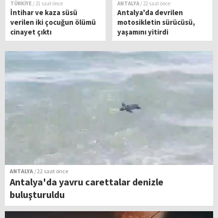
TÜRKİYE
/ 21 saat önce
ANTALYA
/ 22 saat önce
İntihar ve kaza süsü
Antalya'da devrilen
verilen iki çocuğun ölümü
motosikletin sürücüsü,
cinayet çıktı
yaşamını yitirdi
ANTALYA
/ 22 saat önce
Antalya'da yavru carettalar denizle
buluşturuldu