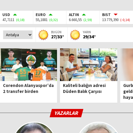
USD
EURO
ALTIN
BIST
47,7111
55,1881
6.660,55
13.779,390
(0,18)
(0,32)
(2,59)
(-0,14)
BUGÜN
YARIN
27/33°
29/34°
Corendon Alanyaspor’da
Kaliteli balığın adresi
Gurbe
2 transfer birden
Düden Balık Çarşısı
geld
haya
YAZARLAR