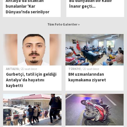
Antalya'da sıcaktan
Bu dünyadan bir Kadir
bunalanlar 'Kar
İnanır geçti...
Dünyası'nda serinliyor
Tüm Foto Galeriler »
ANTALYA
/ 21 saat önce
TÜRKİYE
/ 21 saat önce
Gurbetçi, tatil için geldiği
BM uzmanlarından
Antalya’da hayatını
kaymakama ziyaret
kaybetti