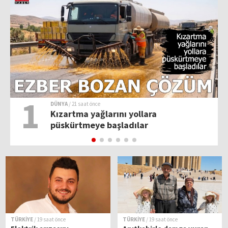
1
DÜNYA
/ 21 saat önce
Kızartma yağlarını yollara
püskürtmeye başladılar
TÜRKİYE
/ 19 saat önce
TÜRKİYE
/ 19 saat önce