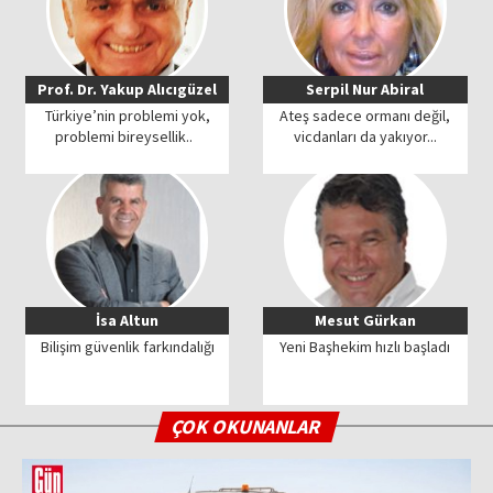
Prof. Dr. Yakup Alıcıgüzel
Serpil Nur Abiral
Türkiye’nin problemi yok,
Ateş sadece ormanı değil,
problemi bireysellik..
vicdanları da yakıyor...
İsa Altun
Mesut Gürkan
Bilişim güvenlik farkındalığı
Yeni Başhekim hızlı başladı
ÇOK OKUNANLAR