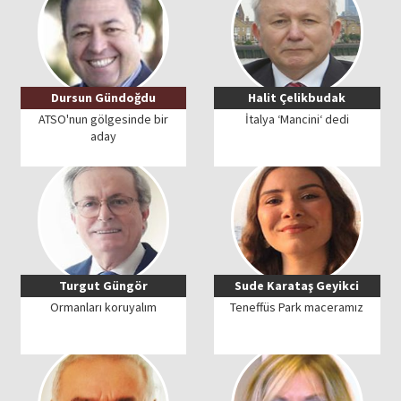
Dursun Gündoğdu
Halit Çelikbudak
ATSO'nun gölgesinde bir
İtalya ‘Mancini‘ dedi
aday
Turgut Güngör
Sude Karataş Geyikci
Ormanları koruyalım
Teneffüs Park maceramız