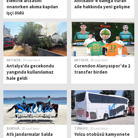
Elektrik arızasını
Anıtkabir'e damga vuran
onanırken akıma kapılan
aile hakkında yeni gelişme
işçi öldü
ANTALYA
/ 19 saat önce
ANTALYA
/ 20 saat önce
Antalya'da gecekondu
Corendon Alanyaspor’da 2
yangında kullanılamaz
transfer birden
hale geldi
BURDUR
/ 20 saat önce
TÜRKİYE
/ 20 saat önce
Atlı jandarmalar Salda
Yolcu otobüsü kamyonete