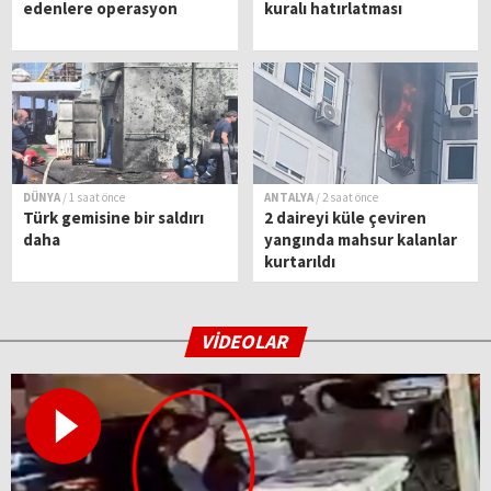
edenlere operasyon
kuralı hatırlatması
DÜNYA
/ 1 saat önce
ANTALYA
/ 2 saat önce
Türk gemisine bir saldırı
2 daireyi küle çeviren
daha
yangında mahsur kalanlar
kurtarıldı
VİDEOLAR