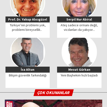
Prof. Dr. Yakup Alıcıgüzel
Serpil Nur Abiral
Türkiye’nin problemi yok,
Ateş sadece ormanı değil,
problemi bireysellik..
vicdanları da yakıyor...
İsa Altun
Mesut Gürkan
Bilişim güvenlik farkındalığı
Yeni Başhekim hızlı başladı
ÇOK OKUNANLAR