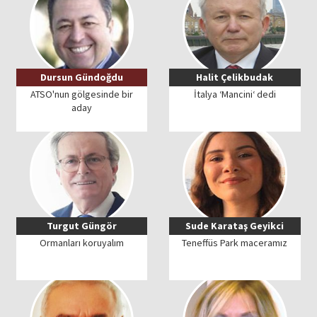
Dursun Gündoğdu
Halit Çelikbudak
ATSO'nun gölgesinde bir
İtalya ‘Mancini‘ dedi
aday
Turgut Güngör
Sude Karataş Geyikci
Ormanları koruyalım
Teneffüs Park maceramız