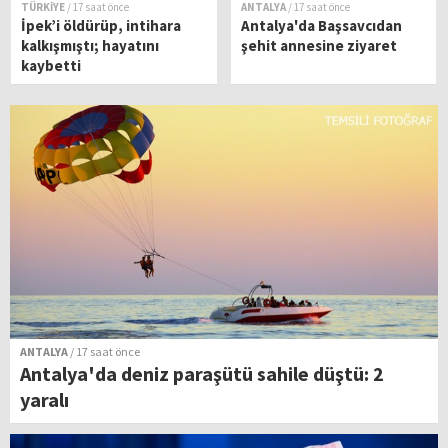
TÜRKİYE
/ 17 saat önce
ANTALYA
/ 17 saat önce
İpek’i öldürüp, intihara
Antalya'da Başsavcıdan
kalkışmıştı; hayatını
şehit annesine ziyaret
kaybetti
ANTALYA
/ 17 saat önce
Antalya'da deniz paraşütü sahile düştü: 2
yaralı