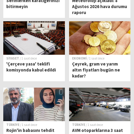
Serinlerken karaciğerinizi
Meteoroloji açıkladı: 8
bitirmeyin
Ağustos 2026 hava durumu
raporu
SİYASET
/ 1 saat önce
EKONOMİ
/ 1 saat önce
'Çerçeve yasa' teklifi
Çeyrek, gram ve yarım
komisyonda kabul edildi
altın fiyatları bugün ne
kadar?
TÜRKİYE
/ 1 saat önce
TÜRKİYE
/ 1 saat önce
Rojin'in babasını tehdit
AVM otoparklarına 3 saat