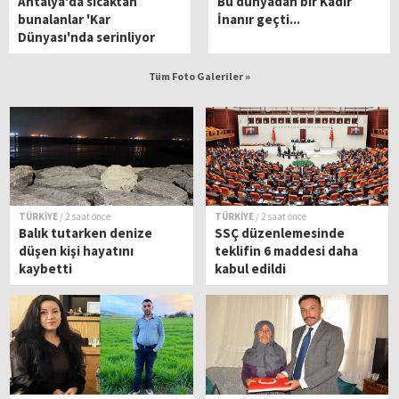
Antalya'da sıcaktan
Bu dünyadan bir Kadir
bunalanlar 'Kar
İnanır geçti...
Dünyası'nda serinliyor
Tüm Foto Galeriler »
TÜRKİYE
/ 2 saat önce
TÜRKİYE
/ 2 saat önce
Balık tutarken denize
SSÇ düzenlemesinde
düşen kişi hayatını
teklifin 6 maddesi daha
kaybetti
kabul edildi