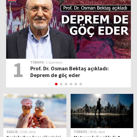
1
TÜRKİYE
/ 1 saat önce
Prof. Dr. Osman Bektaş açıkladı:
Deprem de göç eder
SAĞLIK
/ 13 dk. önce
TÜRKİYE
/ 39 dk. önce