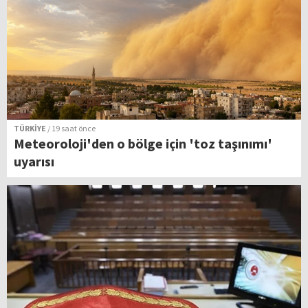
TÜRKİYE
/ 19 saat önce
Meteoroloji'den o bölge için 'toz taşınımı'
uyarısı