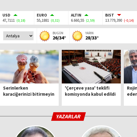
USD
EURO
ALTIN
BIST
47,7111
55,1881
6.660,55
13.779,390
(0,18)
(0,32)
(2,59)
(-0,14)
BUGÜN
YARIN
26/34°
28/33°
Serinlerken
'Çerçeve yasa' teklifi
Roji
karaciğerinizi bitirmeyin
komisyonda kabul edildi
eden
YAZARLAR