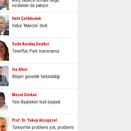
Ateş sadece ormanı değil,
vicdanları da yakıyor...
Halit Çelikbudak
İtalya ‘Mancini‘ dedi
Sude Karataş Geyikci
Teneffüs Park maceramız
İsa Altun
Bilişim güvenlik farkındalığı
Mesut Gürkan
Yeni Başhekim hızlı başladı
Prof. Dr. Yakup Alıcıgüzel
Türkiye’nin problemi yok, problemi