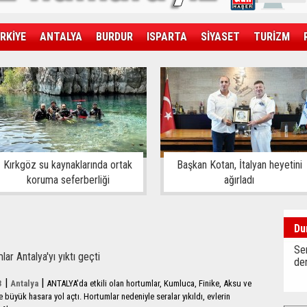
RKİYE
ANTALYA
BURDUR
ISPARTA
SİYASET
TURİZM
SAĞLIK
EKONOMİ
DÜNYA
Kırkgöz su kaynaklarında ortak
Başkan Kotan, İtalyan heyetini
koruma seferberliği
ağırladı
Du
Sen
ar Antalya'yı yıktı geçti
der
|
|
3
Antalya
ANTALYA'da etkili olan hortumlar, Kumluca, Finike, Aksu ve
 büyük hasara yol açtı. Hortumlar nedeniyle seralar yıkıldı, evlerin