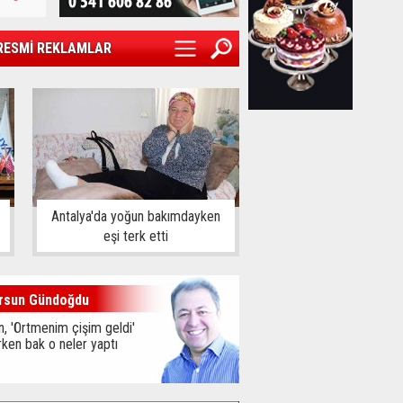
RESMİ REKLAMLAR
Antalya'da yoğun bakımdayken
eşi terk etti
rsun Gündoğdu
, 'Örtmenim çişim geldi'
ken bak o neler yaptı