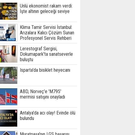
Ünlü ekonomist rakam verdi:
İşte altının geleceği seviye
Klima Tamir Servisi İstanbul:
Arızalara Kalıcı Çözüm Sunan
Profesyonel Servis Rehberi
Lerestograf Sergisi,
Dokumapark'ta sanatseverle
buluştu
Isparta'da bisiklet heyecanı
ABD, Norveç'e 'M795'
mermisi satışını onayladı
Antalya'da acı olay! Evinde ölü
bulundu
Muratpaşa'nın LGS başarısı