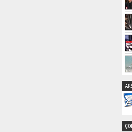
AR
ÇO