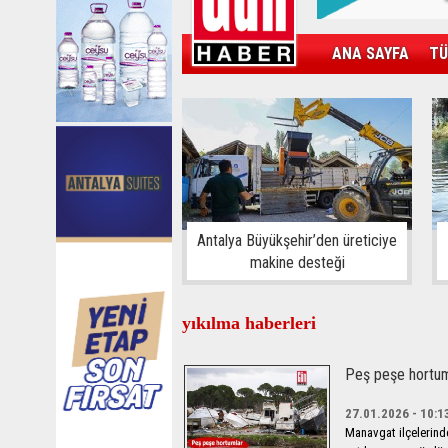
ANA SAYFA
TÜ
KAMPÜS
SPOR
GÜN'ÜN ÜRÜNÜ
Antalya Büyükşehir’den üreticiye
makine desteği
yıkılma haberleri
Peş peşe hortuml
27.01.2026 - 10:1
Manavgat ilçelerinde