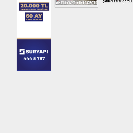
çatıları zarar gördü.