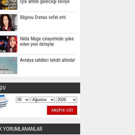
İşte altının geleceği seviye
Bilgesu Erenus vefat etti
Nilda Müge cinayetinde şoke
eden yeni detaylar
Antalya sahilleri tehdit altında!
ŞİV
K YORUMLANANLAR