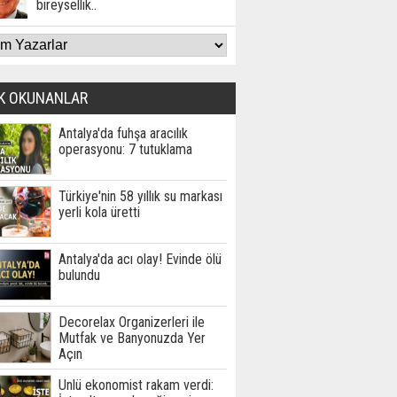
bireysellik..
K OKUNANLAR
Antalya'da fuhşa aracılık
operasyonu: 7 tutuklama
Türkiye'nin 58 yıllık su markası
yerli kola üretti
Antalya'da acı olay! Evinde ölü
bulundu
Decorelax Organizerleri ile
Mutfak ve Banyonuzda Yer
Açın
Ünlü ekonomist rakam verdi: