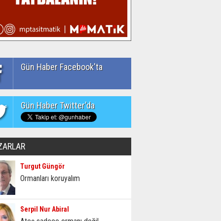
Gün Haber Facebook'ta
Gün Haber Twitter'da
ZARLAR
Turgut Güngör
Ormanları koruyalım
Serpil Nur Abiral