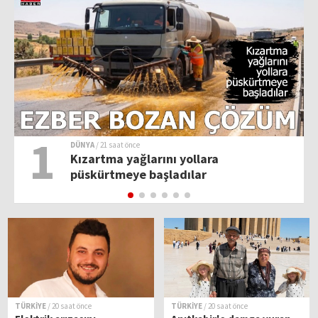
1
DÜNYA
/ 21 saat önce
Kızartma yağlarını yollara
püskürtmeye başladılar
TÜRKİYE
/ 20 saat önce
TÜRKİYE
/ 20 saat önce