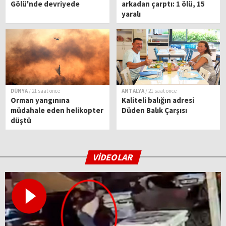
Gölü'nde devriyede
arkadan çarptı: 1 ölü, 15
yaralı
DÜNYA
/ 21 saat önce
ANTALYA
/ 21 saat önce
Orman yangınına
Kaliteli balığın adresi
müdahale eden helikopter
Düden Balık Çarşısı
düştü
VİDEOLAR