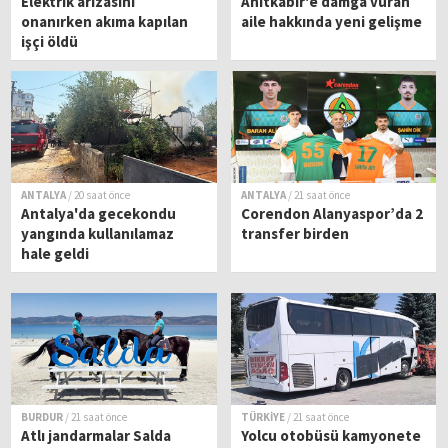
Elektrik arızasını
Anıtkabir'e damga vuran
onanırken akıma kapılan
aile hakkında yeni gelişme
işçi öldü
ANTALYA
/ 20 saat önce
ANTALYA
/ 21 saat önce
Antalya'da gecekondu
Corendon Alanyaspor’da 2
yangında kullanılamaz
transfer birden
hale geldi
BURDUR
/ 21 saat önce
TÜRKİYE
/ 21 saat önce
Atlı jandarmalar Salda
Yolcu otobüsü kamyonete