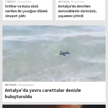
TÜRKİYE
/ 22 saat önce
ANTALYA
/ 23 saat önce
İntihar ve kaza süsü
Antalya'da devrilen
verilen iki çocuğun ölümü
motosikletin sürücüsü,
cinayet çıktı
yaşamını yitirdi
ANTALYA
/ 23 saat önce
Antalya'da yavru carettalar denizle
buluşturuldu