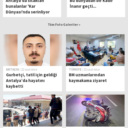
Antalya'da sıcaktan
Bu dünyadan bir Kadir
bunalanlar 'Kar
İnanır geçti...
Dünyası'nda serinliyor
Tüm Foto Galeriler »
ANTALYA
/ 22 saat önce
TÜRKİYE
/ 22 saat önce
Gurbetçi, tatil için geldiği
BM uzmanlarından
Antalya’da hayatını
kaymakama ziyaret
kaybetti