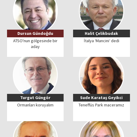
Dursun Gündoğdu
Halit Çelikbudak
ATSO'nun gölgesinde bir
İtalya ‘Mancini‘ dedi
aday
Turgut Güngör
Sude Karataş Geyikci
Ormanları koruyalım
Teneffüs Park maceramız