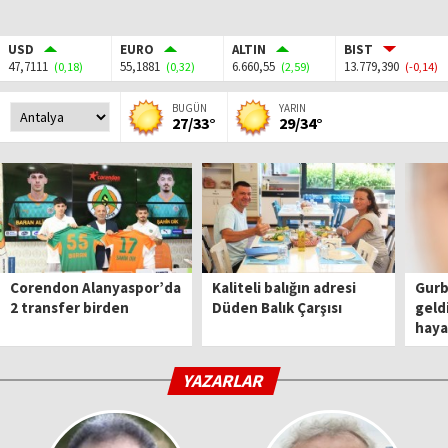
USD
EURO
ALTIN
BIST
47,7111
55,1881
6.660,55
13.779,390
(0,18)
(0,32)
(2,59)
(-0,14)
BUGÜN
YARIN
27/33°
29/34°
Corendon Alanyaspor’da
Kaliteli balığın adresi
Gurbe
2 transfer birden
Düden Balık Çarşısı
geld
haya
YAZARLAR