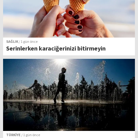
SAĞLIK
/ 1 gün önce
Serinlerken karaciğerinizi bitirmeyin
TÜRKİYE
/ 1 gün önce