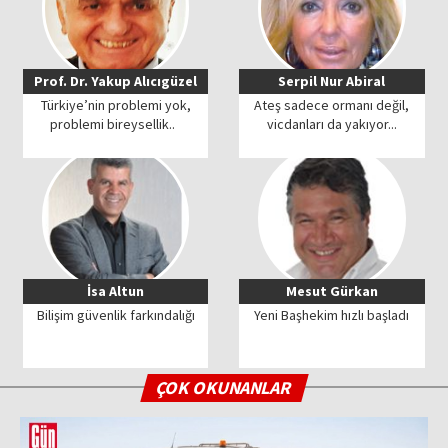
Prof. Dr. Yakup Alıcıgüzel
Serpil Nur Abiral
Türkiye’nin problemi yok,
Ateş sadece ormanı değil,
problemi bireysellik..
vicdanları da yakıyor...
İsa Altun
Mesut Gürkan
Bilişim güvenlik farkındalığı
Yeni Başhekim hızlı başladı
ÇOK OKUNANLAR