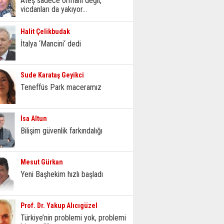
Ateş sadece ormanı değil,
vicdanları da yakıyor...
Halit Çelikbudak
İtalya ‘Mancini‘ dedi
Sude Karataş Geyikci
Teneffüs Park maceramız
İsa Altun
Bilişim güvenlik farkındalığı
Mesut Gürkan
Yeni Başhekim hızlı başladı
Prof. Dr. Yakup Alıcıgüzel
Türkiye’nin problemi yok, problemi