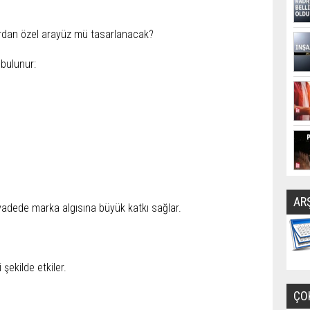
fırdan özel arayüz mü tasarlanacak?
 bulunur:
AR
 vadede marka algısına büyük katkı sağlar.
 şekilde etkiler.
ÇO