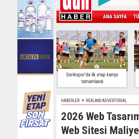
ANA SAYFA
TÜ
KAMPÜS
SPOR
GÜN'ÜN ÜRÜNÜ
Serikspor'da ilk etap kampı
tamamlandı
>
HABERLER
REKLAM/ADVERTORIAL
2026 Web Tasarım 
Web Sitesi Maliyet