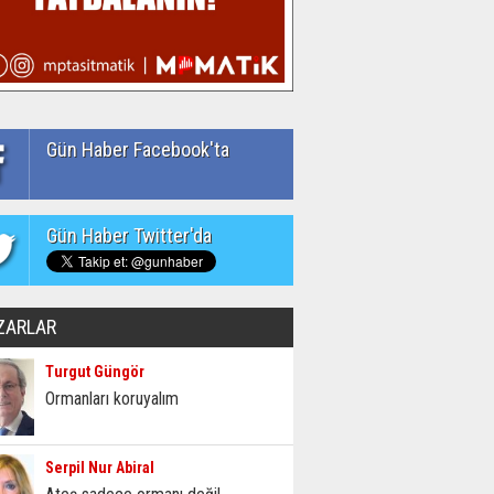
Gün Haber Facebook'ta
Gün Haber Twitter'da
ZARLAR
Turgut Güngör
Ormanları koruyalım
Serpil Nur Abiral