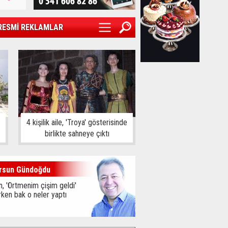
RESMİ REKLAMLAR
4 kişilik aile, 'Troya' gösterisinde
birlikte sahneye çıktı
rsun Gündoğdu
, 'Örtmenim çişim geldi'
ken bak o neler yaptı