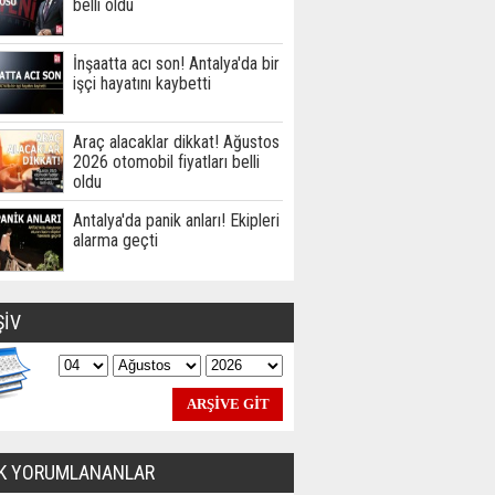
belli oldu
İnşaatta acı son! Antalya'da bir
işçi hayatını kaybetti
Araç alacaklar dikkat! Ağustos
2026 otomobil fiyatları belli
oldu
Antalya'da panik anları! Ekipleri
alarma geçti
ŞİV
K YORUMLANANLAR