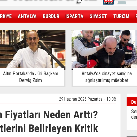
RKİYE
ANTALYA
BURDUR
ISPARTA
SİYASET
TURİZM
SAĞLIK
EKONOMİ
DÜNYA
Altın Portakal'da Jüri Başkanı
Antalya'da cinayet sanığına
Derviş Zaim
ağırlaştırılmış müebbet
29 Haziran 2026 Pazartesi - 10:38
Du
Fiyatları Neden Arttı?
Sen
der
lerini Belirleyen Kritik