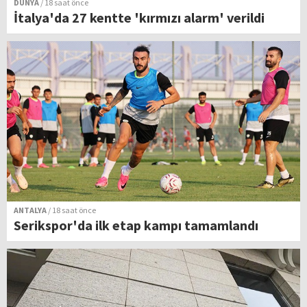
DÜNYA
/ 18 saat önce
İtalya'da 27 kentte 'kırmızı alarm' verildi
ANTALYA
/ 18 saat önce
Serikspor'da ilk etap kampı tamamlandı