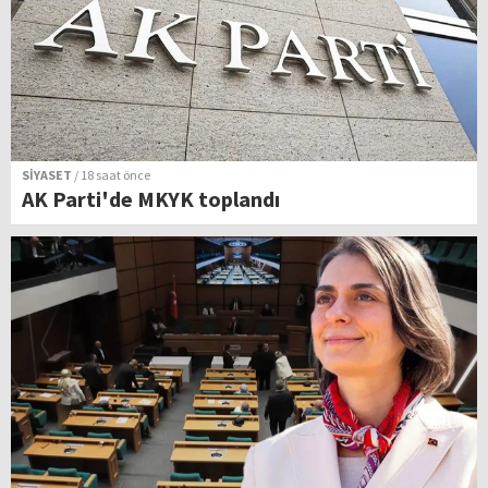
SİYASET
/ 18 saat önce
AK Parti'de MKYK toplandı