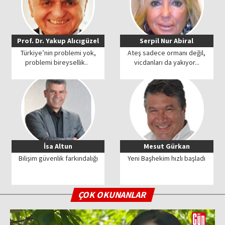
Prof. Dr. Yakup Alıcıgüzel
Serpil Nur Abiral
Türkiye’nin problemi yok,
Ateş sadece ormanı değil,
problemi bireysellik..
vicdanları da yakıyor...
İsa Altun
Mesut Gürkan
Bilişim güvenlik farkındalığı
Yeni Başhekim hızlı başladı
ÇOK OKUNANLAR