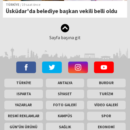
TÜRKİYE
/ 19 saat önce
Üsküdar'da belediye başkan vekili belli oldu
Sayfa başına git
TÜRKİYE
ANTALYA
BURDUR
ISPARTA
SİYASET
TURİZM
YAZARLAR
FOTO GALERİ
VİDEO GALERİ
RESMİ REKLAMLAR
KAMPÜS
SPOR
GÜN'ÜN ÜRÜNÜ
SAĞLIK
EKONOMİ