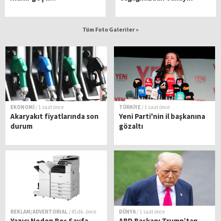
Tüm Foto Galeriler »
EKONOMİ
/ 1 saat önce
TÜRKİYE
/ 1 saat önce
Akaryakıt fiyatlarında son
Yeni Parti'nin il başkanına
durum
gözaltı
REKLAM/ADVERTORIAL
/ 45 dk. önce
DÜNYA
/ 1 saat önce
Yazıcı Neden Boş Sayfa
ABD Başkanı Trump’tan