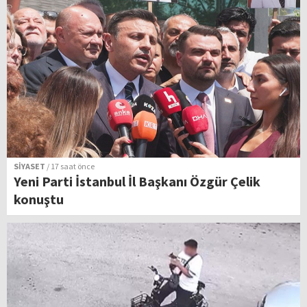
SİYASET
/ 17 saat önce
Yeni Parti İstanbul İl Başkanı Özgür Çelik
konuştu