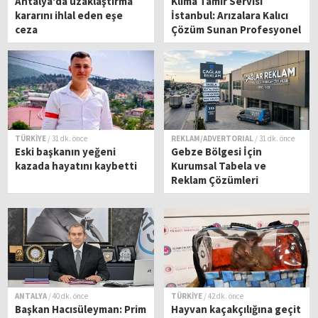
Antalya'da uzaklaştırma
Klima Tamir Servisi
kararını ihlal eden eşe
İstanbul: Arızalara Kalıcı
ceza
Çözüm Sunan Profesyonel
Servis Rehberi
TÜRKİYE
/ 31 dk. önce
REKLAM/ADVERTORIAL
/ 31 dk. önce
Eski başkanın yeğeni
Gebze Bölgesi İçin
kazada hayatını kaybetti
Kurumsal Tabela ve
Reklam Çözümleri
ANTALYA
/ 40 dk. önce
TÜRKİYE
/ 42 dk. önce
Başkan Hacısüleyman: Prim
Hayvan kaçakçılığına geçit