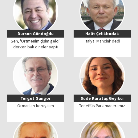
Dursun Gündoğdu
Halit Çelikbudak
Sen, 'Örtmenim çişim geldi'
İtalya ‘Mancini‘ dedi
derken bak o neler yaptı
Turgut Güngör
Sude Karataş Geyikci
Ormanları koruyalım
Teneffüs Park maceramız