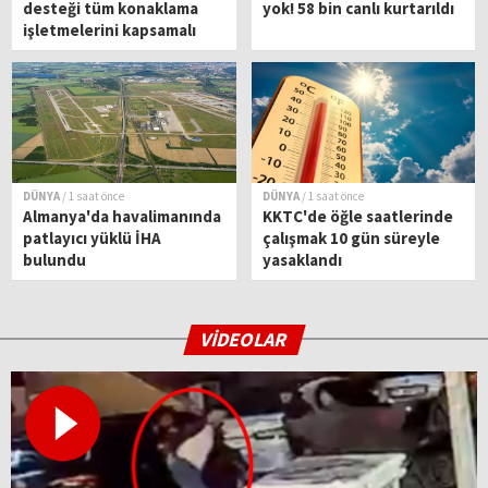
desteği tüm konaklama
yok! 58 bin canlı kurtarıldı
işletmelerini kapsamalı
DÜNYA
/ 1 saat önce
DÜNYA
/ 1 saat önce
Almanya'da havalimanında
KKTC'de öğle saatlerinde
patlayıcı yüklü İHA
çalışmak 10 gün süreyle
bulundu
yasaklandı
VİDEOLAR