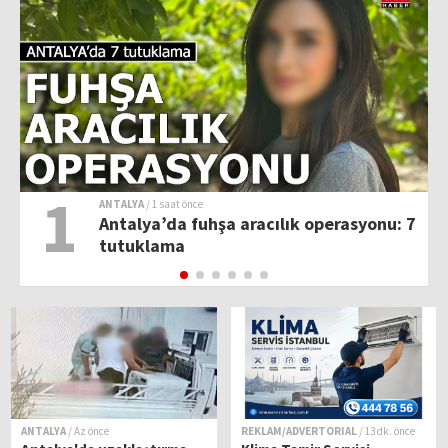
1
ANTALYA
/ 1 saat önce
Antalya’da fuhşa aracılık operasyonu: 7
tutuklama
ANTALYA
/ Az önce
REKLAM/ADVERTORIAL
/ 13 dk. önce