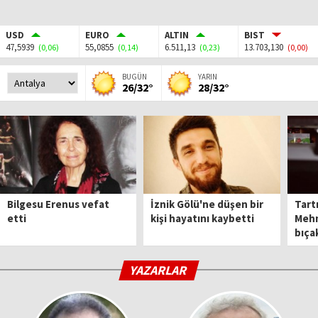
USD
EURO
ALTIN
BIST
47,5939
55,0855
6.511,13
13.703,130
(0,06)
(0,14)
(0,23)
(0,00)
BUGÜN
YARIN
26/32°
28/32°
Bilgesu Erenus vefat
İznik Gölü'ne düşen bir
Tart
etti
kişi hayatını kaybetti
Mehm
bıça
YAZARLAR