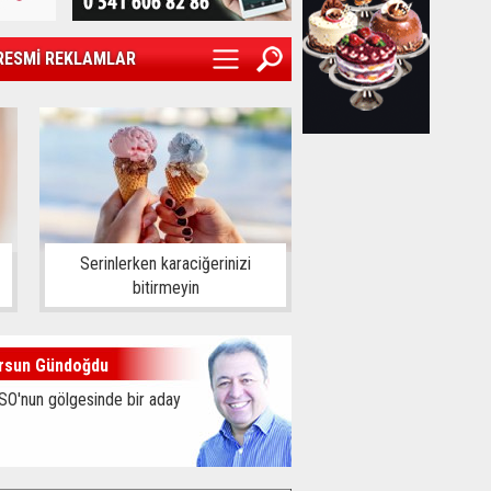
RESMİ REKLAMLAR
Serinlerken karaciğerinizi
bitirmeyin
rsun Gündoğdu
SO'nun gölgesinde bir aday