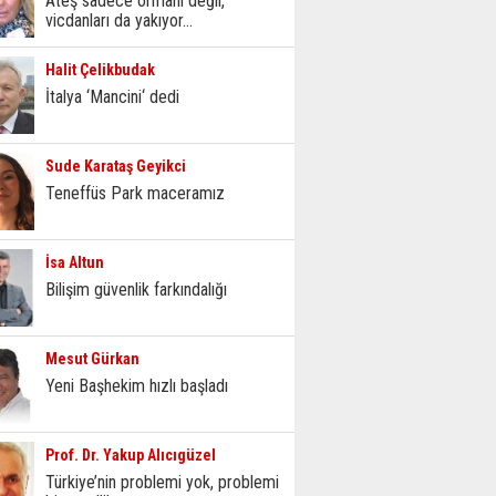
Ateş sadece ormanı değil,
vicdanları da yakıyor...
Halit Çelikbudak
İtalya ‘Mancini‘ dedi
Sude Karataş Geyikci
Teneffüs Park maceramız
İsa Altun
Bilişim güvenlik farkındalığı
Mesut Gürkan
Yeni Başhekim hızlı başladı
Prof. Dr. Yakup Alıcıgüzel
Türkiye’nin problemi yok, problemi