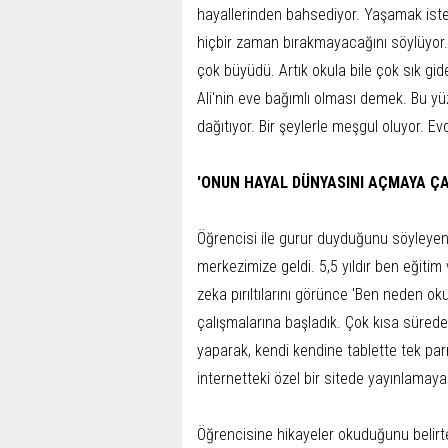
hayallerinden bahsediyor. Yaşamak isted
hiçbir zaman bırakmayacağını söylüyor.
çok büyüdü. Artık okula bile çok sık gi
Ali'nin eve bağımlı olması demek. Bu y
dağıtıyor. Bir şeylerle meşgul oluyor. Ev
'ONUN HAYAL DÜNYASINI AÇMAYA ÇA
Öğrencisi ile gurur duyduğunu söyleyen 
merkezimize geldi. 5,5 yıldır ben eğiti
zeka pırıltılarını görünce 'Ben neden
çalışmalarına başladık. Çok kısa süred
yaparak, kendi kendine tablette tek pa
internetteki özel bir sitede yayınlamaya
Öğrencisine hikayeler okuduğunu belirt