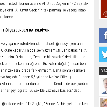
mesini istedi. Bunun üzerine Ali Umut Seçkin'in 142 sayfalık
kıya girdi. Ali Umut Seçkin'in tek parmağı ile yazdığı kitabı
şa çıkacak.
ETTİĞİ ŞEYLERDEN BAHSEDİYOR'
en ve yaşamak istediklerinden bahsettiğini söyleyen anne
tı. O güne kadar Ali hiçbir şey yazmamıştı. Ben babasına, 'Ali
' dedim. O da bana, 'Denesin bir bakalım' dedi. İlk önce
k tek basarak kendisi öğrendi. Biz zaten doğduğundan beri
en Ali'nin zekasını orada fark etmiştim. Daha sonra yazmaya
YA
aya başladı. Bundan 5,5 yıl önce Nefise Gülmüş
a Ali'nin bu durumundan bahsettim. Kendisi de çok yardımcı
ar her şeyi öğretti. Bu şekilde yazmaya başladı.” dedi.
ğini ifade eden Filiz Seçkin, "Bence, Ali hikayelerinde kendi