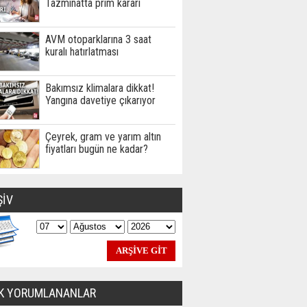
Tazminatta prim kararı
AVM otoparklarına 3 saat
kuralı hatırlatması
Bakımsız klimalara dikkat!
Yangına davetiye çıkarıyor
Çeyrek, gram ve yarım altın
fiyatları bugün ne kadar?
ŞİV
K YORUMLANANLAR