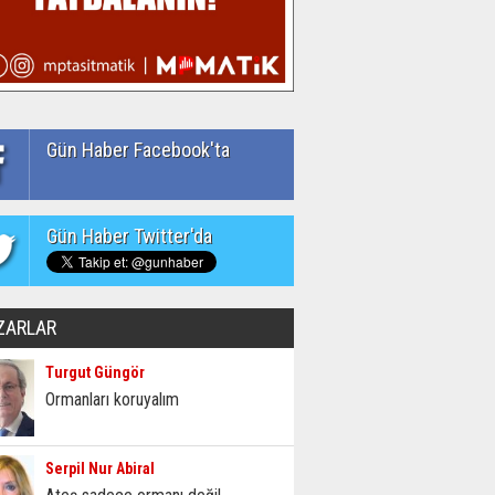
Gün Haber Facebook'ta
Gün Haber Twitter'da
ZARLAR
Turgut Güngör
Ormanları koruyalım
Serpil Nur Abiral