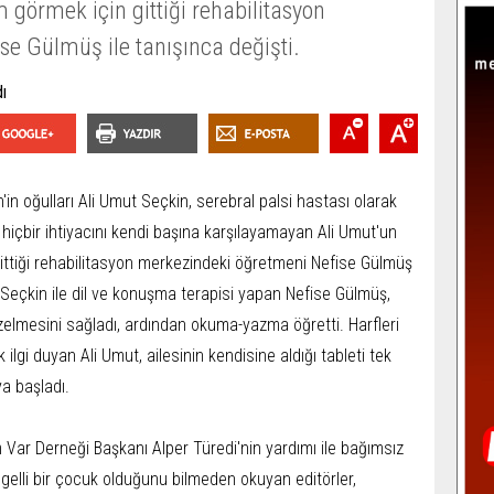
im görmek için gittiği rehabilitasyon
e Gülmüş ile tanışınca değişti.
in oğulları Ali Umut Seçkin, serebral palsi hastası olarak
hiçbir ihtiyacını kendi başına karşılayamayan Ali Umut'un
 gittiği rehabilitasyon merkezindeki öğretmeni Nefise Gülmüş
t Seçkin ile dil ve konuşma terapisi yapan Nefise Gülmüş,
elmesini sağladı, ardından okuma-yazma öğretti. Harfleri
gi duyan Ali Umut, ailesinin kendisine aldığı tableti tek
ya başladı.
im Var Derneği Başkanı Alper Türedi'nin yardımı ile bağımsız
engelli bir çocuk olduğunu bilmeden okuyan editörler,