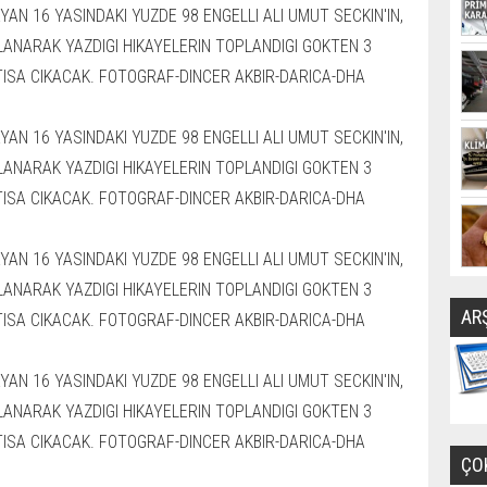
AR
ÇO