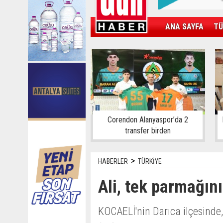
ANA SAYFA
TÜ
KAMPÜS
SPOR
GÜN'ÜN ÜRÜNÜ
Corendon Alanyaspor’da 2
transfer birden
>
HABERLER
TÜRKİYE
Ali, tek parmağını
KOCAELİ'nin Darıca ilçesinde,