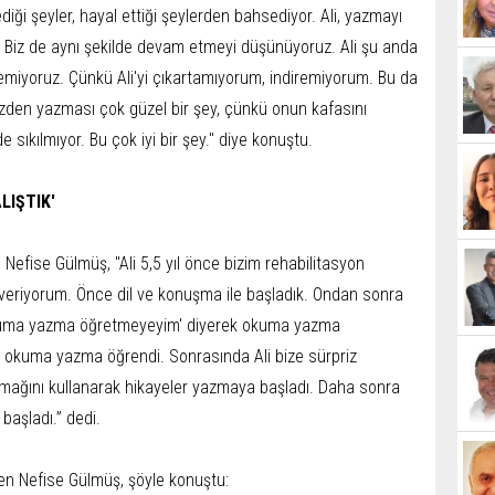
iği şeyler, hayal ettiği şeylerden bahsediyor. Ali, yazmayı
 Biz de aynı şekilde devam etmeyi düşünüyoruz. Ali şu anda
demiyoruz. Çünkü Ali'yi çıkartamıyorum, indiremiyorum. Bu da
üzden yazması çok güzel bir şey, çünkü onun kafasını
de sıkılmıyor. Bu çok iyi bir şey." diye konuştu.
LIŞTIK'
Nefise Gülmüş, "Ali 5,5 yıl önce bizim rehabilitasyon
m veriyorum. Önce dil ve konuşma ile başladık. Ondan sonra
 okuma yazma öğretmeyeyim' diyerek okuma yazma
e okuma yazma öğrendi. Sonrasında Ali bize sürpriz
rmağını kullanarak hikayeler yazmaya başladı. Daha sonra
 başladı.” dedi.
en Nefise Gülmüş, şöyle konuştu: