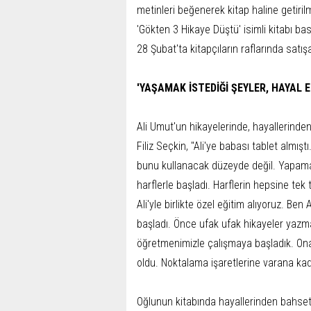
metinleri beğenerek kitap haline getiril
'Gökten 3 Hikaye Düştü' isimli kitabı bas
28 Şubat'ta kitapçıların raflarında satı
'YAŞAMAK İSTEDİĞİ ŞEYLER, HAYAL 
Ali Umut'un hikayelerinde, hayallerind
Filiz Seçkin, "Ali'ye babası tablet almış
bunu kullanacak düzeyde değil. Yapamaz
harflerle başladı. Harflerin hepsine te
Ali'yle birlikte özel eğitim alıyoruz. B
başladı. Önce ufak ufak hikayeler yazm
öğretmenimizle çalışmaya başladık. On
oldu. Noktalama işaretlerine varana kad
Oğlunun kitabında hayallerinden bahsetti