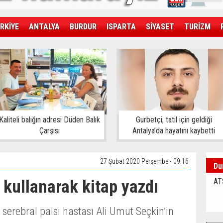
RKİYE
ANTALYA
BURDUR
ISPARTA
SİYASET
TURİZM
SAĞLIK
EKONOMİ
DÜNYA
Kaliteli balığın adresi Düden Balık
Gurbetçi, tatil için geldiği
Çarşısı
Antalya’da hayatını kaybetti
27 Şubat 2020 Perşembe - 09:16
Du
 kullanarak kitap yazdı
AT
 serebral palsi hastası Ali Umut Seçkin’in