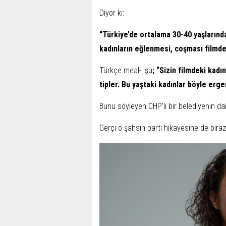
Diyor ki:
“Türkiye’de ortalama 30-40 yaşlarında
kadınların eğlenmesi, coşması filmdek
Türkçe meal-i şu
; “Sizin filmdeki kadı
tipler. Bu yaştaki kadınlar böyle er
Bunu söyleyen CHP’li bir belediyenin da
Gerçi o şahsın parti hikayesine de bir