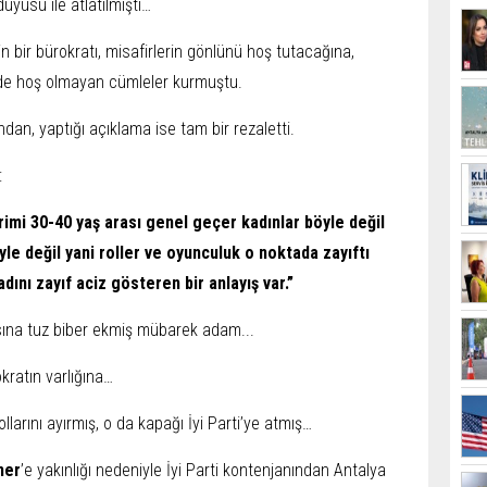
uyusu ile atlatılmıştı…
n bir bürokratı, misafirlerin gönlünü hoş tutacağına,
 de hoş olmayan cümleler kurmuştu.
an, yaptığı açıklama ise tam bir rezaletti.
:
irimi 30-40 yaş arası genel geçer kadınlar böyle değil
yle değil yani roller ve oyunculuk o noktada zayıftı
nı zayıf aciz gösteren bir anlayış var.”
sına tuz biber ekmiş mübarek adam...
kratın varlığına…
larını ayırmış, o da kapağı İyi Parti’ye atmış…
ner
’e yakınlığı nedeniyle İyi Parti kontenjanından Antalya