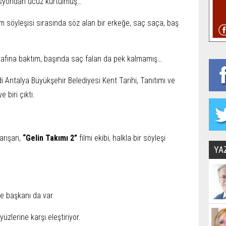
okasyondan ucuz kurtulmuş…
ilm söyleşisi sırasında söz alan bir erkeğe, saç saça, baş
oğrafına baktım, başında saç falan da pek kalmamış…
i Antalya Büyükşehir Belediyesi Kent Tarihi, Tanıtımı ve
e biri çıktı.
arışan,
“Gelin Takımı 2”
filmi ekibi, halkla bir söyleşi
YA
re başkanı da var.
üzlerine karşı eleştiriyor.