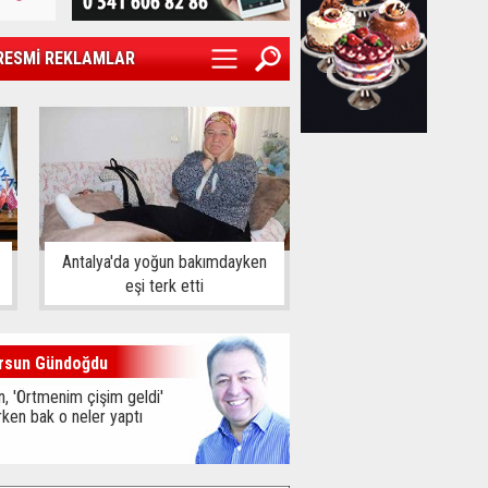
RESMİ REKLAMLAR
Antalya'da yoğun bakımdayken
eşi terk etti
rsun Gündoğdu
, 'Örtmenim çişim geldi'
ken bak o neler yaptı