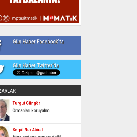
Gün Haber Facebook'ta
Gün Haber Twitter'da
ZARLAR
Turgut Güngör
Ormanları koruyalım
Serpil Nur Abiral