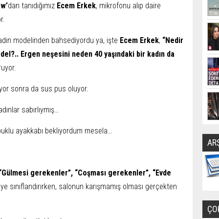
ow’
dan tanıdığımız
Ecem Erkek
, mikrofonu alıp daire
r.
kadın modelinden bahsediyordu ya, işte
Ecem Erkek
,
“Nedir
del?.. Ergen neşesini neden 40 yaşındaki bir kadın da
uyor.
yor sonra da sus pus oluyor.
adınlar sabırlıymış…
opuklu ayakkabı bekliyordum mesela…
AR
 “Gülmesi gerekenler”, “Coşması gerekenler”, “Evde
ye sınıflandırırken, salonun karışmamış olması gerçekten
ÇO