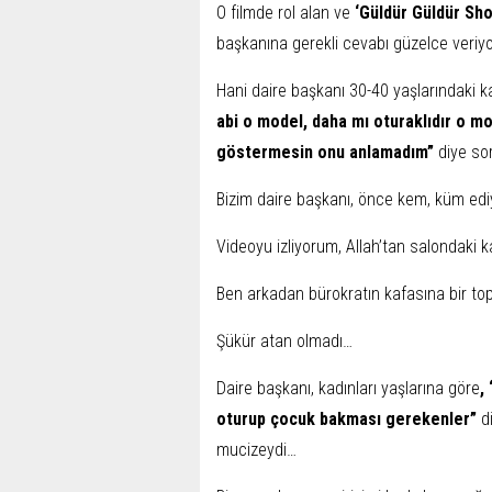
O filmde rol alan ve
‘Güldür Güldür Sh
başkanına gerekli cevabı güzelce veriyo
Hani daire başkanı 30-40 yaşlarındaki 
abi o model, daha mı oturaklıdır o mo
göstermesin onu anlamadım”
diye sor
Bizim daire başkanı, önce kem, küm edi
Videoyu izliyorum, Allah’tan salondaki k
Ben arkadan bürokratın kafasına bir t
Şükür atan olmadı…
Daire başkanı, kadınları yaşlarına göre
,
oturup çocuk bakması gerekenler”
di
mucizeydi…