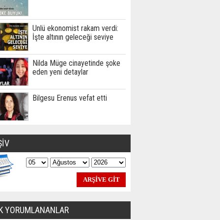
Ünlü ekonomist rakam verdi:
İşte altının geleceği seviye
Nilda Müge cinayetinde şoke
eden yeni detaylar
Bilgesu Erenus vefat etti
ŞİV
K YORUMLANANLAR