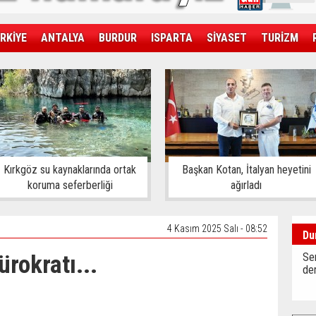
RKİYE
ANTALYA
BURDUR
ISPARTA
SİYASET
TURİZM
SAĞLIK
EKONOMİ
DÜNYA
Kırkgöz su kaynaklarında ortak
Başkan Kotan, İtalyan heyetini
koruma seferberliği
ağırladı
4 Kasım 2025 Salı - 08:52
Du
rokratı...
Sen
der