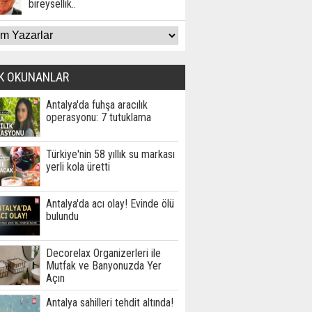
bireysellik..
K OKUNANLAR
Antalya'da fuhşa aracılık
operasyonu: 7 tutuklama
Türkiye'nin 58 yıllık su markası
yerli kola üretti
Antalya'da acı olay! Evinde ölü
bulundu
Decorelax Organizerleri ile
Mutfak ve Banyonuzda Yer
Açın
Antalya sahilleri tehdit altında!