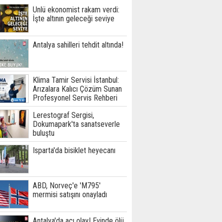
Ünlü ekonomist rakam verdi:
İşte altının geleceği seviye
Antalya sahilleri tehdit altında!
Klima Tamir Servisi İstanbul:
Arızalara Kalıcı Çözüm Sunan
Profesyonel Servis Rehberi
Lerestograf Sergisi,
Dokumapark'ta sanatseverle
buluştu
Isparta'da bisiklet heyecanı
ABD, Norveç'e 'M795'
mermisi satışını onayladı
Antalya'da acı olay! Evinde ölü