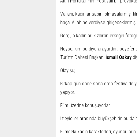
Altın Portakal Film Festivali bir prov
Vallahi, kadınlar sabırlı olmasalarmış, f
başa, Allah ne verdiyse girişeceklermiş.
Gerçi, o kadınları kızdıran erkeğin fot
Neyse, kim bu diye araştırdım, beyefend
Turizm Dairesi Başkanı
İsmail Oskay
diy
Olay şu;
Birkaç gün önce sona eren festivalde y
yapıyor.
Film üzerine konuşuyorlar.
İzleyiciler arasında büyükşehirin bu dai
Filmdeki kadın karakterleri, oyuncuların y