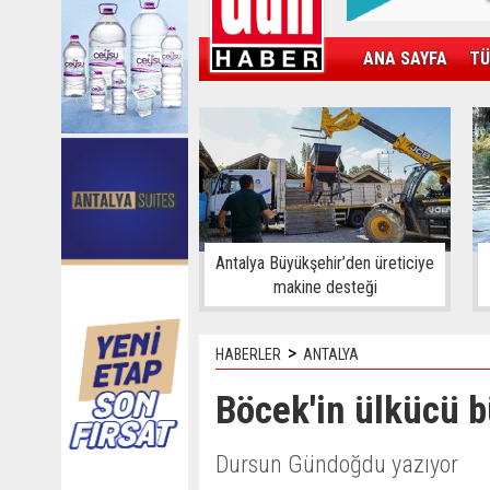
ANA SAYFA
TÜ
KAMPÜS
SPOR
GÜN'ÜN ÜRÜNÜ
Antalya Büyükşehir’den üreticiye
makine desteği
>
HABERLER
ANTALYA
Böcek'in ülkücü bü
Dursun Gündoğdu yazıyor