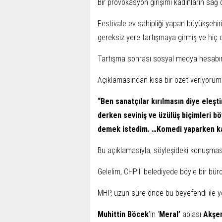
Bir provokasyon girişimi kadınların sağ d
Festivale ev sahipliği yapan büyükşehiri
gereksiz yere tartışmaya girmiş ve hiç
Tartışma sonrası sosyal medya hesabınd
Açıklamasından kısa bir özet veriyorum
“Ben sanatçılar kırılmasın diye eleşt
derken seviniş ve üzülüş biçimleri bö
demek istedim. …Komedi yaparken kadı
Bu açıklamasıyla, söyleşideki konuşma
Gelelim, CHP’li belediyede böyle bir büro
MHP, uzun süre önce bu beyefendi ile yol
Muhittin Böcek
’in ‘
Meral’
ablası
Akşe